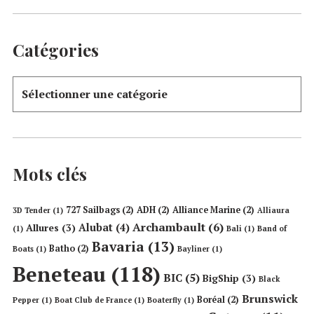
Catégories
Mots clés
727 Sailbags
(2)
ADH
(2)
Alliance Marine
(2)
3D Tender
(1)
Alliaura
Archambault
(6)
Alubat
(4)
Allures
(3)
(1)
Bali
(1)
Band of
Bavaria
(13)
Batho
(2)
Boats
(1)
Bayliner
(1)
Beneteau
(118)
BIC
(5)
BigShip
(3)
Black
Brunswick
Boréal
(2)
Pepper
(1)
Boat Club de France
(1)
Boaterfly
(1)