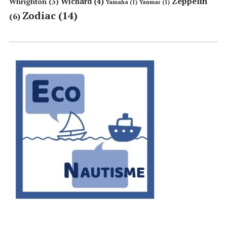
Zeppelin
Wichard
(4)
Whrighton
(3)
Yamaha
(1)
Yanmar
(1)
Zodiac
(14)
(6)