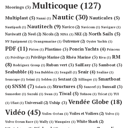
Multicoque
(127)
Moorings
(3)
Nautic
(30)
Multiplast
(5)
Nauticales
(5)
Nanni
(1)
Nautitech
(9)
Navico
(2)
Nautipark
(1)
Navicom
(1)
Navigare
(1)
North Sails
(5)
Naviwatt
(2)
Neel
(2)
Nicols
(2)
NKE
(2)
NINA
(1)
Outremer
(2)
NV Equipment
(1)
Orangemarine
(1)
Oyster Yachts
(1)
PDF
(11)
Poncin Yachts
(4)
Plastimo
(3)
Piriou
(1)
Princess
RM
Rhéa Marine
(3)
Privilège Marine
(2)
(1)
Privilège
(1)
Riva
(1)
(8)
Ruban vert
(3)
SailEasy
(3)
Samboat
(3)
Rodriguez Group
(1)
Seabubble
(4)
Seair
(4)
Sea Bubbles
(1)
Seagull
(1)
Sealine
(1)
Smartboat
Sextant
(2)
Seascape
(1)
Seimi
(1)
Selden
(1)
Sillinger
(1)
SNSM
(7)
Structures
(5)
(4)
Sunsail
(3)
Solaris
(1)
Sunreef
(1)
Tiwal
(5)
Sunseeker
(1)
Suzuki
(1)
Swan
(1)
Tofinou
(1)
Tricat
(1)
TUI
Vendée Globe
(18)
Uship
(3)
Universail
(2)
(1)
Ufast
(1)
Vidéo
(45)
Voiles et Voiliers
(2)
Voiles-Océan
(1)
Volvo
(1)
White Shark
(2)
Volvo Ocean Race
(1)
Wally
(1)
Wauquiez
(1)