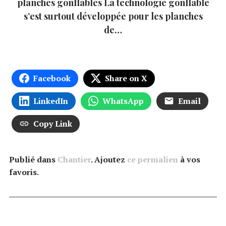
planches gonflables La technologie gonflable
s’est surtout développée pour les planches
de…
Facebook
Share on X
LinkedIn
WhatsApp
Email
Copy Link
Publié dans
Chantier
. Ajoutez
ce permalien
à vos
favoris.