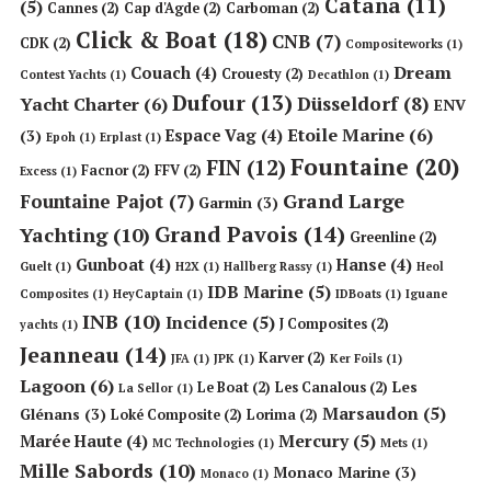
Catana
(11)
(5)
Cannes
(2)
Cap d'Agde
(2)
Carboman
(2)
Click & Boat
(18)
CNB
(7)
CDK
(2)
Compositeworks
(1)
Dream
Couach
(4)
Crouesty
(2)
Contest Yachts
(1)
Decathlon
(1)
Dufour
(13)
Düsseldorf
(8)
Yacht Charter
(6)
ENV
Etoile Marine
(6)
Espace Vag
(4)
(3)
Epoh
(1)
Erplast
(1)
Fountaine
(20)
FIN
(12)
Facnor
(2)
FFV
(2)
Excess
(1)
Grand Large
Fountaine Pajot
(7)
Garmin
(3)
Grand Pavois
(14)
Yachting
(10)
Greenline
(2)
Gunboat
(4)
Hanse
(4)
Guelt
(1)
H2X
(1)
Hallberg Rassy
(1)
Heol
IDB Marine
(5)
Composites
(1)
HeyCaptain
(1)
IDBoats
(1)
Iguane
INB
(10)
Incidence
(5)
J Composites
(2)
yachts
(1)
Jeanneau
(14)
Karver
(2)
JFA
(1)
JPK
(1)
Ker Foils
(1)
Lagoon
(6)
Les
Le Boat
(2)
Les Canalous
(2)
La Sellor
(1)
Marsaudon
(5)
Glénans
(3)
Loké Composite
(2)
Lorima
(2)
Mercury
(5)
Marée Haute
(4)
MC Technologies
(1)
Mets
(1)
Mille Sabords
(10)
Monaco Marine
(3)
Monaco
(1)