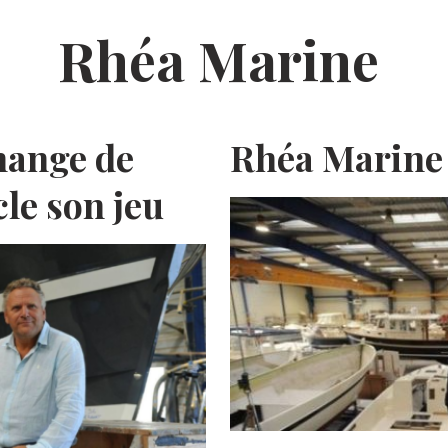
Rhéa Marine
hange de
Rhéa Marine 
cle son jeu
E