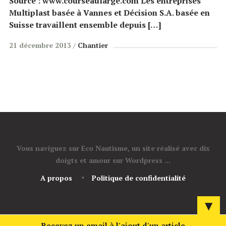
Source : www.courseaularge.com Les entreprises
Multiplast basée à Vannes et Décision S.A. basée en
Suisse travaillent ensemble depuis […]
21 décembre 2013
Chantier
Vous naviguez sur Eco Nautisme, un site réalisé avec dix
doigts et amour sur Wordpress ...
A propos
Politique de confidentialité
▼
Recevez un email à l'ajout d'un article