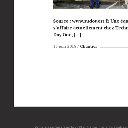
Source : www.sudouest.fr Une éq
s’affaire actuellement chez Techni
Day One, […]
13 juin 2018
Chantier
Vous naviguez sur Eco Nautisme, un site réalisé