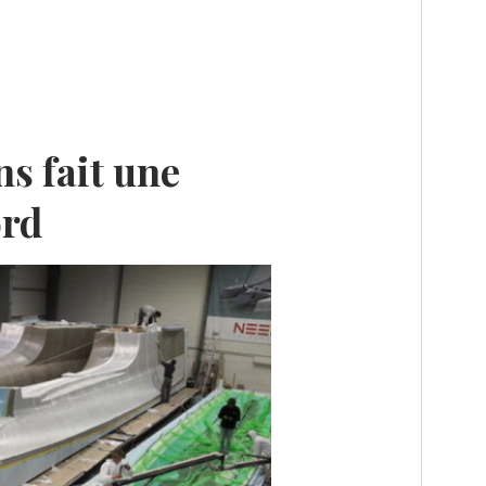
s fait une
ord
E