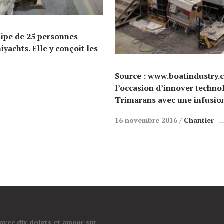
uipe de 25 personnes
yachts. Elle y conçoit les
Source : www.boatindustry.
l’occasion d’innover techn
Trimarans avec une infusio
16 novembre 2016
Chantier
 avec dix doigts et amour sur