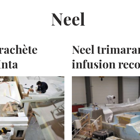
Neel
rachète
Neel trimaran
inta
infusion rec
E