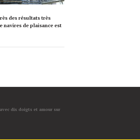
ès des résultats très
de navires de plaisance est
 avec dix doigts et amour sur