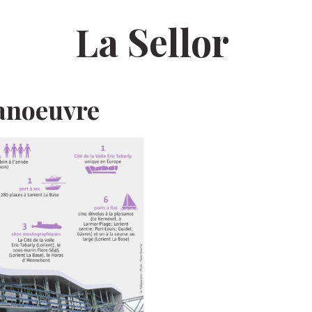
La Sellor
manoeuvre
E