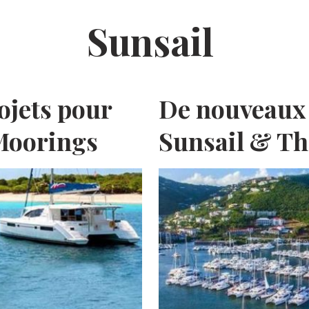
Sunsail
ojets pour
De nouveaux 
Moorings
Sunsail & T
E