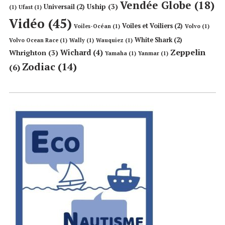
Vendée Globe
(18)
Uship
(3)
Universail
(2)
(1)
Ufast
(1)
Vidéo
(45)
Voiles et Voiliers
(2)
Voiles-Océan
(1)
Volvo
(1)
White Shark
(2)
Volvo Ocean Race
(1)
Wally
(1)
Wauquiez
(1)
Zeppelin
Wichard
(4)
Whrighton
(3)
Yamaha
(1)
Yanmar
(1)
Zodiac
(14)
(6)