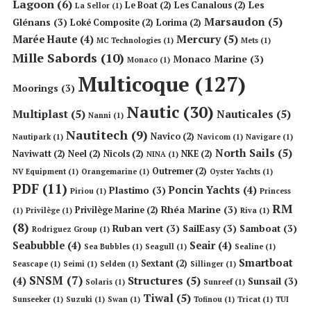
Lagoon
(6)
Les
Le Boat
(2)
Les Canalous
(2)
La Sellor
(1)
Marsaudon
(5)
Glénans
(3)
Loké Composite
(2)
Lorima
(2)
Mercury
(5)
Marée Haute
(4)
MC Technologies
(1)
Mets
(1)
Mille Sabords
(10)
Monaco Marine
(3)
Monaco
(1)
Multicoque
(127)
Moorings
(3)
Nautic
(30)
Multiplast
(5)
Nauticales
(5)
Nanni
(1)
Nautitech
(9)
Navico
(2)
Nautipark
(1)
Navicom
(1)
Navigare
(1)
North Sails
(5)
Naviwatt
(2)
Neel
(2)
Nicols
(2)
NKE
(2)
NINA
(1)
Outremer
(2)
NV Equipment
(1)
Orangemarine
(1)
Oyster Yachts
(1)
PDF
(11)
Poncin Yachts
(4)
Plastimo
(3)
Piriou
(1)
Princess
RM
Rhéa Marine
(3)
Privilège Marine
(2)
(1)
Privilège
(1)
Riva
(1)
(8)
Ruban vert
(3)
SailEasy
(3)
Samboat
(3)
Rodriguez Group
(1)
Seabubble
(4)
Seair
(4)
Sea Bubbles
(1)
Seagull
(1)
Sealine
(1)
Smartboat
Sextant
(2)
Seascape
(1)
Seimi
(1)
Selden
(1)
Sillinger
(1)
SNSM
(7)
Structures
(5)
(4)
Sunsail
(3)
Solaris
(1)
Sunreef
(1)
Tiwal
(5)
Sunseeker
(1)
Suzuki
(1)
Swan
(1)
Tofinou
(1)
Tricat
(1)
TUI