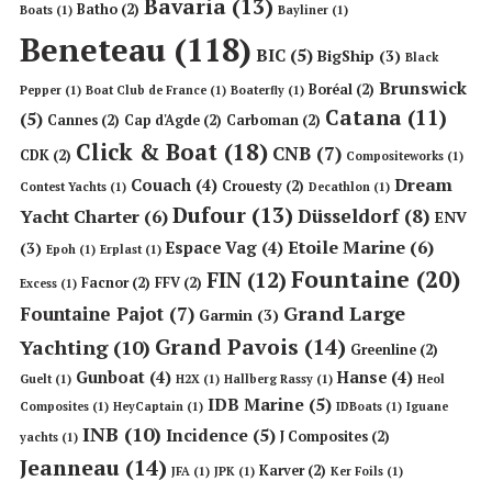
Bavaria
(13)
Batho
(2)
Boats
(1)
Bayliner
(1)
Beneteau
(118)
BIC
(5)
BigShip
(3)
Black
Brunswick
Boréal
(2)
Pepper
(1)
Boat Club de France
(1)
Boaterfly
(1)
Catana
(11)
(5)
Cannes
(2)
Cap d'Agde
(2)
Carboman
(2)
Click & Boat
(18)
CNB
(7)
CDK
(2)
Compositeworks
(1)
Dream
Couach
(4)
Crouesty
(2)
Contest Yachts
(1)
Decathlon
(1)
Dufour
(13)
Düsseldorf
(8)
Yacht Charter
(6)
ENV
Etoile Marine
(6)
Espace Vag
(4)
(3)
Epoh
(1)
Erplast
(1)
Fountaine
(20)
FIN
(12)
Facnor
(2)
FFV
(2)
Excess
(1)
Grand Large
Fountaine Pajot
(7)
Garmin
(3)
Grand Pavois
(14)
Yachting
(10)
Greenline
(2)
Gunboat
(4)
Hanse
(4)
Guelt
(1)
H2X
(1)
Hallberg Rassy
(1)
Heol
IDB Marine
(5)
Composites
(1)
HeyCaptain
(1)
IDBoats
(1)
Iguane
INB
(10)
Incidence
(5)
J Composites
(2)
yachts
(1)
Jeanneau
(14)
Karver
(2)
JFA
(1)
JPK
(1)
Ker Foils
(1)