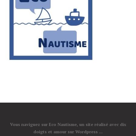
Vous naviguez sur Eco Nautisme, un site réalisé avec dix
doigts et amour sur Wordpress ...