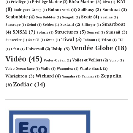
RM
Rhéa Marine
(3)
Privilège Marine
(2)
(1)
Privilège
(1)
Riva
(1)
(8)
Ruban vert
(3)
SailEasy
(3)
Samboat
(3)
Rodriguez Group
(1)
Seabubble
(4)
Seair
(4)
Sea Bubbles
(1)
Seagull
(1)
Sealine
(1)
Smartboat
Sextant
(2)
Seascape
(1)
Seimi
(1)
Selden
(1)
Sillinger
(1)
SNSM
(7)
Structures
(5)
(4)
Sunsail
(3)
Solaris
(1)
Sunreef
(1)
Tiwal
(5)
Sunseeker
(1)
Suzuki
(1)
Swan
(1)
Tofinou
(1)
Tricat
(1)
TUI
Vendée Globe
(18)
Uship
(3)
Universail
(2)
(1)
Ufast
(1)
Vidéo
(45)
Voiles et Voiliers
(2)
Voiles-Océan
(1)
Volvo
(1)
White Shark
(2)
Volvo Ocean Race
(1)
Wally
(1)
Wauquiez
(1)
Zeppelin
Wichard
(4)
Whrighton
(3)
Yamaha
(1)
Yanmar
(1)
Zodiac
(14)
(6)