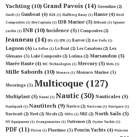
Grand Pavois
(14)
Yachting
(10)
Greenline
(2)
Gunboat
(4)
Hanse
(4)
Guelt
(1)
H2X
(1)
Hallberg Rassy
(1)
Heol
IDB Marine
(5)
Composites
(1)
HeyCaptain
(1)
IDBoats
(1)
Iguane
INB
(10)
Incidence
(5)
J Composites
(2)
yachts
(1)
Jeanneau
(14)
Karver
(2)
JFA
(1)
JPK
(1)
Ker Foils
(1)
Lagoon
(6)
Les
Le Boat
(2)
Les Canalous
(2)
La Sellor
(1)
Marsaudon
(5)
Glénans
(3)
Loké Composite
(2)
Lorima
(2)
Mercury
(5)
Marée Haute
(4)
MC Technologies
(1)
Mets
(1)
Mille Sabords
(10)
Monaco Marine
(3)
Monaco
(1)
Multicoque
(127)
Moorings
(3)
Nautic
(30)
Multiplast
(5)
Nauticales
(5)
Nanni
(1)
Nautitech
(9)
Navico
(2)
Nautipark
(1)
Navicom
(1)
Navigare
(1)
North Sails
(5)
Naviwatt
(2)
Neel
(2)
Nicols
(2)
NKE
(2)
NINA
(1)
Outremer
(2)
NV Equipment
(1)
Orangemarine
(1)
Oyster Yachts
(1)
PDF
(11)
Poncin Yachts
(4)
Plastimo
(3)
Piriou
(1)
Princess