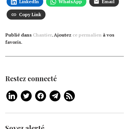
LinkedIn
WhatsApp
Email
Copy Link
Publié dans
Chantier
. Ajoutez
ce permalien
à vos
favoris.
Restez connecté
Soyez alerté