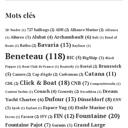
Mots clés
727 Sailbags
(2)
ADH
(2)
Alliance Marine
(2)
3D Tender
(1)
Alliaura
Archambault
(6)
Alubat
(4)
Allures
(3)
(1)
Bali
(1)
Band of
Bavaria
(13)
Batho
(2)
Boats
(1)
Bayliner
(1)
Beneteau
(118)
BIC
(5)
BigShip
(3)
Black
Brunswick
Boréal
(2)
Pepper
(1)
Boat Club de France
(1)
Boaterfly
(1)
Catana
(11)
(5)
Cannes
(2)
Cap d'Agde
(2)
Carboman
(2)
Click & Boat
(18)
CNB
(7)
CDK
(2)
Compositeworks
(1)
Dream
Couach
(4)
Crouesty
(2)
Contest Yachts
(1)
Decathlon
(1)
Dufour
(13)
Düsseldorf
(8)
Yacht Charter
(6)
ENV
Etoile Marine
(6)
Espace Vag
(4)
(3)
Epoh
(1)
Erplast
(1)
Fountaine
(20)
FIN
(12)
Facnor
(2)
FFV
(2)
Excess
(1)
Grand Large
Fountaine Pajot
(7)
Garmin
(3)