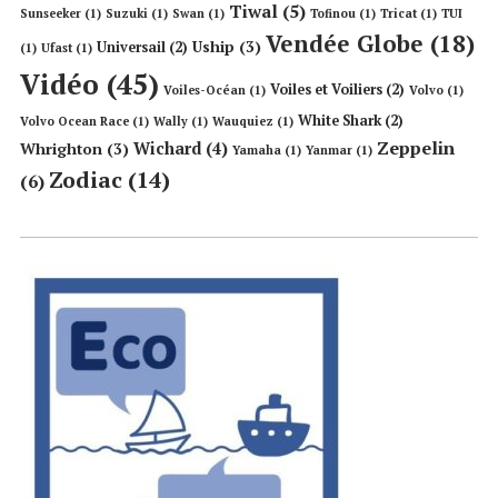
Tiwal
(5)
Sunseeker
(1)
Suzuki
(1)
Swan
(1)
Tofinou
(1)
Tricat
(1)
TUI
Vendée Globe
(18)
Uship
(3)
Universail
(2)
(1)
Ufast
(1)
Vidéo
(45)
Voiles et Voiliers
(2)
Voiles-Océan
(1)
Volvo
(1)
White Shark
(2)
Volvo Ocean Race
(1)
Wally
(1)
Wauquiez
(1)
Zeppelin
Wichard
(4)
Whrighton
(3)
Yamaha
(1)
Yanmar
(1)
Zodiac
(14)
(6)