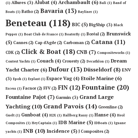
Archambault
(6)
Alubat
(4)
Allures
(3)
(1)
Bali
(1)
Band of
Bavaria
(13)
Batho
(2)
Boats
(1)
Bayliner
(1)
Beneteau
(118)
BIC
(5)
BigShip
(3)
Black
Brunswick
Boréal
(2)
Pepper
(1)
Boat Club de France
(1)
Boaterfly
(1)
Catana
(11)
(5)
Cannes
(2)
Cap d'Agde
(2)
Carboman
(2)
Click & Boat
(18)
CNB
(7)
CDK
(2)
Compositeworks
(1)
Dream
Couach
(4)
Crouesty
(2)
Contest Yachts
(1)
Decathlon
(1)
Dufour
(13)
Düsseldorf
(8)
Yacht Charter
(6)
ENV
Etoile Marine
(6)
Espace Vag
(4)
(3)
Epoh
(1)
Erplast
(1)
Fountaine
(20)
FIN
(12)
Facnor
(2)
FFV
(2)
Excess
(1)
Grand Large
Fountaine Pajot
(7)
Garmin
(3)
Grand Pavois
(14)
Yachting
(10)
Greenline
(2)
Gunboat
(4)
Hanse
(4)
Guelt
(1)
H2X
(1)
Hallberg Rassy
(1)
Heol
IDB Marine
(5)
Composites
(1)
HeyCaptain
(1)
IDBoats
(1)
Iguane
INB
(10)
Incidence
(5)
J Composites
(2)
yachts
(1)