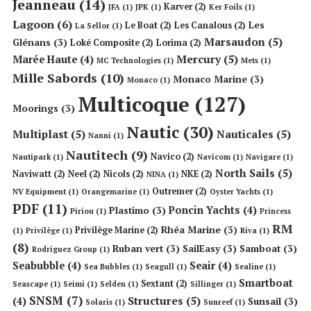
Jeanneau
(14)
Karver
(2)
JFA
(1)
JPK
(1)
Ker Foils
(1)
Lagoon
(6)
Les
Le Boat
(2)
Les Canalous
(2)
La Sellor
(1)
Marsaudon
(5)
Glénans
(3)
Loké Composite
(2)
Lorima
(2)
Mercury
(5)
Marée Haute
(4)
MC Technologies
(1)
Mets
(1)
Mille Sabords
(10)
Monaco Marine
(3)
Monaco
(1)
Multicoque
(127)
Moorings
(3)
Nautic
(30)
Multiplast
(5)
Nauticales
(5)
Nanni
(1)
Nautitech
(9)
Navico
(2)
Nautipark
(1)
Navicom
(1)
Navigare
(1)
North Sails
(5)
Naviwatt
(2)
Neel
(2)
Nicols
(2)
NKE
(2)
NINA
(1)
Outremer
(2)
NV Equipment
(1)
Orangemarine
(1)
Oyster Yachts
(1)
PDF
(11)
Poncin Yachts
(4)
Plastimo
(3)
Piriou
(1)
Princess
RM
Rhéa Marine
(3)
Privilège Marine
(2)
(1)
Privilège
(1)
Riva
(1)
(8)
Ruban vert
(3)
SailEasy
(3)
Samboat
(3)
Rodriguez Group
(1)
Seabubble
(4)
Seair
(4)
Sea Bubbles
(1)
Seagull
(1)
Sealine
(1)
Smartboat
Sextant
(2)
Seascape
(1)
Seimi
(1)
Selden
(1)
Sillinger
(1)
SNSM
(7)
Structures
(5)
(4)
Sunsail
(3)
Solaris
(1)
Sunreef
(1)