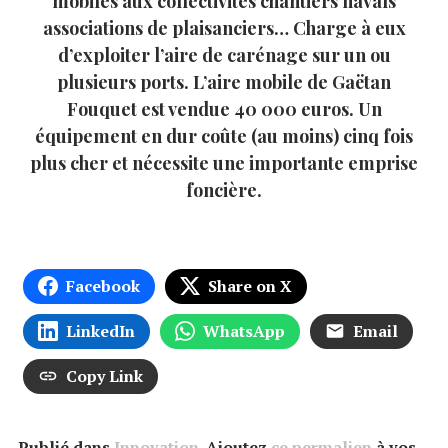
mobiles aux collectivités chantiers navals
associations de plaisanciers… Charge à eux
d’exploiter l’aire de carénage sur un ou
plusieurs ports. L’aire mobile de Gaëtan
Fouquet est vendue 40 000 euros. Un
équipement en dur coûte (au moins) cinq fois
plus cher et nécessite une importante emprise
foncière.
Facebook
Share on X
LinkedIn
WhatsApp
Email
Copy Link
Publié dans
Innovation
. Ajoutez
ce permalien
à vos