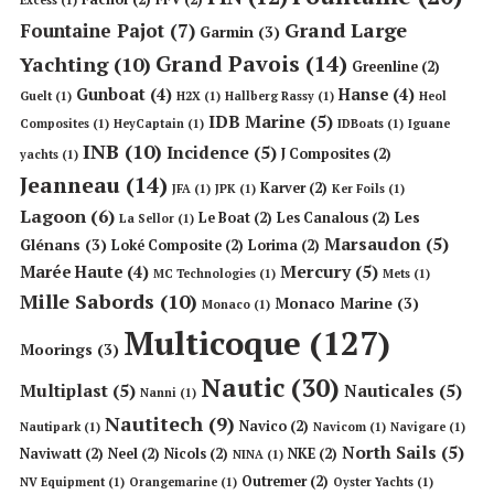
Grand Large
Fountaine Pajot
(7)
Garmin
(3)
Grand Pavois
(14)
Yachting
(10)
Greenline
(2)
Gunboat
(4)
Hanse
(4)
Guelt
(1)
H2X
(1)
Hallberg Rassy
(1)
Heol
IDB Marine
(5)
Composites
(1)
HeyCaptain
(1)
IDBoats
(1)
Iguane
INB
(10)
Incidence
(5)
J Composites
(2)
yachts
(1)
Jeanneau
(14)
Karver
(2)
JFA
(1)
JPK
(1)
Ker Foils
(1)
Lagoon
(6)
Les
Le Boat
(2)
Les Canalous
(2)
La Sellor
(1)
Marsaudon
(5)
Glénans
(3)
Loké Composite
(2)
Lorima
(2)
Mercury
(5)
Marée Haute
(4)
MC Technologies
(1)
Mets
(1)
Mille Sabords
(10)
Monaco Marine
(3)
Monaco
(1)
Multicoque
(127)
Moorings
(3)
Nautic
(30)
Multiplast
(5)
Nauticales
(5)
Nanni
(1)
Nautitech
(9)
Navico
(2)
Nautipark
(1)
Navicom
(1)
Navigare
(1)
North Sails
(5)
Naviwatt
(2)
Neel
(2)
Nicols
(2)
NKE
(2)
NINA
(1)
Outremer
(2)
NV Equipment
(1)
Orangemarine
(1)
Oyster Yachts
(1)