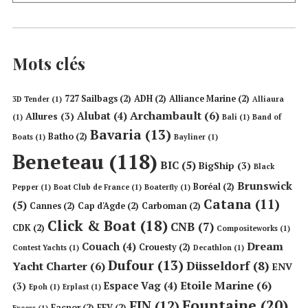
Mots clés
727 Sailbags
(2)
ADH
(2)
Alliance Marine
(2)
3D Tender
(1)
Alliaura
Archambault
(6)
Alubat
(4)
Allures
(3)
(1)
Bali
(1)
Band of
Bavaria
(13)
Batho
(2)
Boats
(1)
Bayliner
(1)
Beneteau
(118)
BIC
(5)
BigShip
(3)
Black
Brunswick
Boréal
(2)
Pepper
(1)
Boat Club de France
(1)
Boaterfly
(1)
Catana
(11)
(5)
Cannes
(2)
Cap d'Agde
(2)
Carboman
(2)
Click & Boat
(18)
CNB
(7)
CDK
(2)
Compositeworks
(1)
Dream
Couach
(4)
Crouesty
(2)
Contest Yachts
(1)
Decathlon
(1)
Dufour
(13)
Düsseldorf
(8)
Yacht Charter
(6)
ENV
Etoile Marine
(6)
Espace Vag
(4)
(3)
Epoh
(1)
Erplast
(1)
Fountaine
(20)
FIN
(12)
Facnor
(2)
FFV
(2)
Excess
(1)