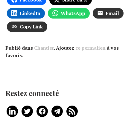
LinkedIn
WhatsApp
Email
Copy Link
Publié dans
Chantier
. Ajoutez
ce permalien
à vos
favoris.
Restez connecté