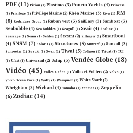
PDF
(11)
Poncin Yachts
(4)
Plastimo
(3)
Piriou
(1)
Princess
RM
Rhéa Marine
(3)
Privilège Marine
(2)
(1)
Privilège
(1)
Riva
(1)
(8)
Ruban vert
(3)
SailEasy
(3)
Samboat
(3)
Rodriguez Group
(1)
Seabubble
(4)
Seair
(4)
Sea Bubbles
(1)
Seagull
(1)
Sealine
(1)
Smartboat
Sextant
(2)
Seascape
(1)
Seimi
(1)
Selden
(1)
Sillinger
(1)
SNSM
(7)
Structures
(5)
(4)
Sunsail
(3)
Solaris
(1)
Sunreef
(1)
Tiwal
(5)
Sunseeker
(1)
Suzuki
(1)
Swan
(1)
Tofinou
(1)
Tricat
(1)
TUI
Vendée Globe
(18)
Uship
(3)
Universail
(2)
(1)
Ufast
(1)
Vidéo
(45)
Voiles et Voiliers
(2)
Voiles-Océan
(1)
Volvo
(1)
White Shark
(2)
Volvo Ocean Race
(1)
Wally
(1)
Wauquiez
(1)
Zeppelin
Wichard
(4)
Whrighton
(3)
Yamaha
(1)
Yanmar
(1)
Zodiac
(14)
(6)