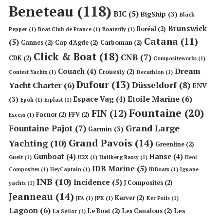
Beneteau
(118)
BIC
(5)
BigShip
(3)
Black
Brunswick
Boréal
(2)
Pepper
(1)
Boat Club de France
(1)
Boaterfly
(1)
Catana
(11)
(5)
Cannes
(2)
Cap d'Agde
(2)
Carboman
(2)
Click & Boat
(18)
CNB
(7)
CDK
(2)
Compositeworks
(1)
Dream
Couach
(4)
Crouesty
(2)
Contest Yachts
(1)
Decathlon
(1)
Dufour
(13)
Düsseldorf
(8)
Yacht Charter
(6)
ENV
Etoile Marine
(6)
Espace Vag
(4)
(3)
Epoh
(1)
Erplast
(1)
Fountaine
(20)
FIN
(12)
Facnor
(2)
FFV
(2)
Excess
(1)
Grand Large
Fountaine Pajot
(7)
Garmin
(3)
Grand Pavois
(14)
Yachting
(10)
Greenline
(2)
Gunboat
(4)
Hanse
(4)
Guelt
(1)
H2X
(1)
Hallberg Rassy
(1)
Heol
IDB Marine
(5)
Composites
(1)
HeyCaptain
(1)
IDBoats
(1)
Iguane
INB
(10)
Incidence
(5)
J Composites
(2)
yachts
(1)
Jeanneau
(14)
Karver
(2)
JFA
(1)
JPK
(1)
Ker Foils
(1)
Lagoon
(6)
Les
Le Boat
(2)
Les Canalous
(2)
La Sellor
(1)