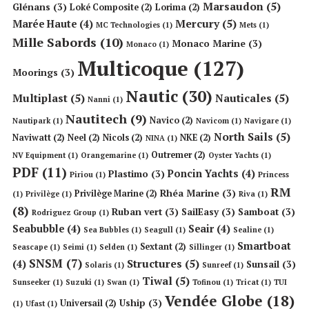
Marsaudon
(5)
Glénans
(3)
Loké Composite
(2)
Lorima
(2)
Mercury
(5)
Marée Haute
(4)
MC Technologies
(1)
Mets
(1)
Mille Sabords
(10)
Monaco Marine
(3)
Monaco
(1)
Multicoque
(127)
Moorings
(3)
Nautic
(30)
Multiplast
(5)
Nauticales
(5)
Nanni
(1)
Nautitech
(9)
Navico
(2)
Nautipark
(1)
Navicom
(1)
Navigare
(1)
North Sails
(5)
Naviwatt
(2)
Neel
(2)
Nicols
(2)
NKE
(2)
NINA
(1)
Outremer
(2)
NV Equipment
(1)
Orangemarine
(1)
Oyster Yachts
(1)
PDF
(11)
Poncin Yachts
(4)
Plastimo
(3)
Piriou
(1)
Princess
RM
Rhéa Marine
(3)
Privilège Marine
(2)
(1)
Privilège
(1)
Riva
(1)
(8)
Ruban vert
(3)
SailEasy
(3)
Samboat
(3)
Rodriguez Group
(1)
Seabubble
(4)
Seair
(4)
Sea Bubbles
(1)
Seagull
(1)
Sealine
(1)
Smartboat
Sextant
(2)
Seascape
(1)
Seimi
(1)
Selden
(1)
Sillinger
(1)
SNSM
(7)
Structures
(5)
(4)
Sunsail
(3)
Solaris
(1)
Sunreef
(1)
Tiwal
(5)
Sunseeker
(1)
Suzuki
(1)
Swan
(1)
Tofinou
(1)
Tricat
(1)
TUI
Vendée Globe
(18)
Uship
(3)
Universail
(2)
(1)
Ufast
(1)