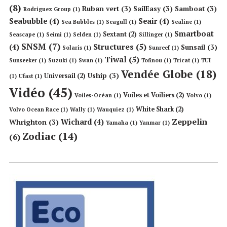
(8)
Ruban vert
(3)
SailEasy
(3)
Samboat
(3)
Rodriguez Group
(1)
Seabubble
(4)
Seair
(4)
Sea Bubbles
(1)
Seagull
(1)
Sealine
(1)
Smartboat
Sextant
(2)
Seascape
(1)
Seimi
(1)
Selden
(1)
Sillinger
(1)
SNSM
(7)
Structures
(5)
(4)
Sunsail
(3)
Solaris
(1)
Sunreef
(1)
Tiwal
(5)
Sunseeker
(1)
Suzuki
(1)
Swan
(1)
Tofinou
(1)
Tricat
(1)
TUI
Vendée Globe
(18)
Uship
(3)
Universail
(2)
(1)
Ufast
(1)
Vidéo
(45)
Voiles et Voiliers
(2)
Voiles-Océan
(1)
Volvo
(1)
White Shark
(2)
Volvo Ocean Race
(1)
Wally
(1)
Wauquiez
(1)
Zeppelin
Wichard
(4)
Whrighton
(3)
Yamaha
(1)
Yanmar
(1)
Zodiac
(14)
(6)