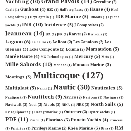
Grand Pavois
(14)
Yachting
(10)
Greenline
(2)
Gunboat
(4)
Hanse
(4)
Guelt
(1)
H2X
(1)
Hallberg Rassy
(1)
Heol
IDB Marine
(5)
Composites
(1)
HeyCaptain
(1)
IDBoats
(1)
Iguane
INB
(10)
Incidence
(5)
J Composites
(2)
yachts
(1)
Jeanneau
(14)
Karver
(2)
JFA
(1)
JPK
(1)
Ker Foils
(1)
Lagoon
(6)
Les
Le Boat
(2)
Les Canalous
(2)
La Sellor
(1)
Marsaudon
(5)
Glénans
(3)
Loké Composite
(2)
Lorima
(2)
Mercury
(5)
Marée Haute
(4)
MC Technologies
(1)
Mets
(1)
Mille Sabords
(10)
Monaco Marine
(3)
Monaco
(1)
Multicoque
(127)
Moorings
(3)
Nautic
(30)
Multiplast
(5)
Nauticales
(5)
Nanni
(1)
Nautitech
(9)
Navico
(2)
Nautipark
(1)
Navicom
(1)
Navigare
(1)
North Sails
(5)
Naviwatt
(2)
Neel
(2)
Nicols
(2)
NKE
(2)
NINA
(1)
Outremer
(2)
NV Equipment
(1)
Orangemarine
(1)
Oyster Yachts
(1)
PDF
(11)
Poncin Yachts
(4)
Plastimo
(3)
Piriou
(1)
Princess
RM
Rhéa Marine
(3)
Privilège Marine
(2)
(1)
Privilège
(1)
Riva
(1)