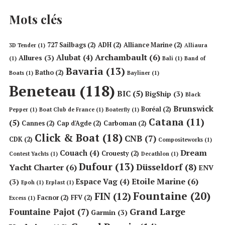
Mots clés
727 Sailbags
(2)
ADH
(2)
Alliance Marine
(2)
3D Tender
(1)
Alliaura
Archambault
(6)
Alubat
(4)
Allures
(3)
(1)
Bali
(1)
Band of
Bavaria
(13)
Batho
(2)
Boats
(1)
Bayliner
(1)
Beneteau
(118)
BIC
(5)
BigShip
(3)
Black
Brunswick
Boréal
(2)
Pepper
(1)
Boat Club de France
(1)
Boaterfly
(1)
Catana
(11)
(5)
Cannes
(2)
Cap d'Agde
(2)
Carboman
(2)
Click & Boat
(18)
CNB
(7)
CDK
(2)
Compositeworks
(1)
Dream
Couach
(4)
Crouesty
(2)
Contest Yachts
(1)
Decathlon
(1)
Dufour
(13)
Düsseldorf
(8)
Yacht Charter
(6)
ENV
Etoile Marine
(6)
Espace Vag
(4)
(3)
Epoh
(1)
Erplast
(1)
Fountaine
(20)
FIN
(12)
Facnor
(2)
FFV
(2)
Excess
(1)
Grand Large
Fountaine Pajot
(7)
Garmin
(3)