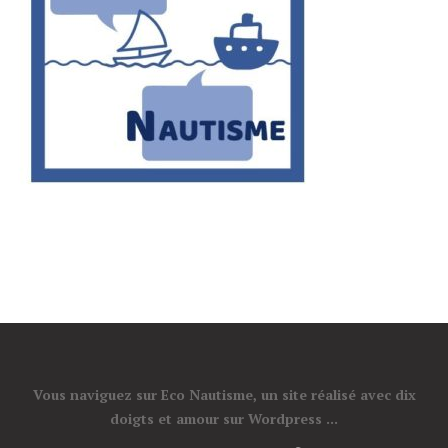
Vous naviguez sur Eco Nautisme, un site réalisé avec dix
doigts et amour sur Wordpress ...