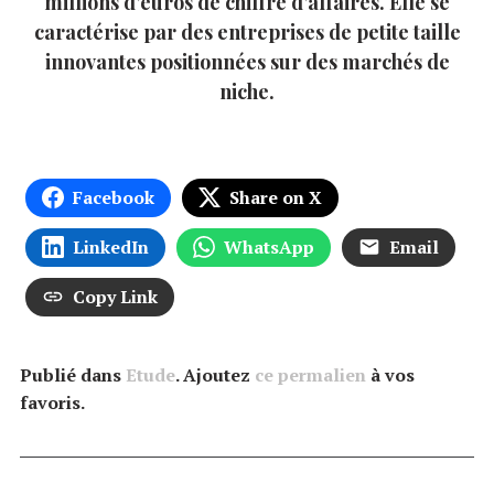
millions d’euros de chiffre d’affaires. Elle se
caractérise par des entreprises de petite taille
innovantes positionnées sur des marchés de
niche.
Facebook
Share on X
LinkedIn
WhatsApp
Email
Copy Link
Publié dans
Etude
. Ajoutez
ce permalien
à vos
favoris.