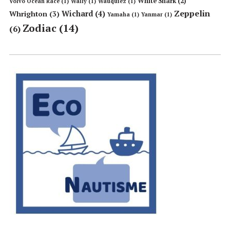
White Shark
(2)
Volvo Ocean Race
(1)
Wally
(1)
Wauquiez
(1)
Zeppelin
Wichard
(4)
Whrighton
(3)
Yamaha
(1)
Yanmar
(1)
Zodiac
(14)
(6)