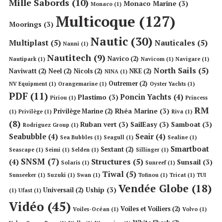
Mille Sabords
(10)
Monaco Marine
(3)
Monaco
(1)
Multicoque
(127)
Moorings
(3)
Nautic
(30)
Multiplast
(5)
Nauticales
(5)
Nanni
(1)
Nautitech
(9)
Navico
(2)
Nautipark
(1)
Navicom
(1)
Navigare
(1)
North Sails
(5)
Naviwatt
(2)
Neel
(2)
Nicols
(2)
NKE
(2)
NINA
(1)
Outremer
(2)
NV Equipment
(1)
Orangemarine
(1)
Oyster Yachts
(1)
PDF
(11)
Poncin Yachts
(4)
Plastimo
(3)
Piriou
(1)
Princess
RM
Rhéa Marine
(3)
Privilège Marine
(2)
(1)
Privilège
(1)
Riva
(1)
(8)
Ruban vert
(3)
SailEasy
(3)
Samboat
(3)
Rodriguez Group
(1)
Seabubble
(4)
Seair
(4)
Sea Bubbles
(1)
Seagull
(1)
Sealine
(1)
Smartboat
Sextant
(2)
Seascape
(1)
Seimi
(1)
Selden
(1)
Sillinger
(1)
SNSM
(7)
Structures
(5)
(4)
Sunsail
(3)
Solaris
(1)
Sunreef
(1)
Tiwal
(5)
Sunseeker
(1)
Suzuki
(1)
Swan
(1)
Tofinou
(1)
Tricat
(1)
TUI
Vendée Globe
(18)
Uship
(3)
Universail
(2)
(1)
Ufast
(1)
Vidéo
(45)
Voiles et Voiliers
(2)
Voiles-Océan
(1)
Volvo
(1)