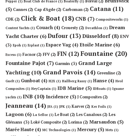
Brunswick
Boréal
(2)
Pepper
(1)
Boat Club de France
(1)
Boaterfly
(1)
Catana
(11)
(5)
Cannes
(2)
Cap d'Agde
(2)
Carboman
(2)
Click & Boat
(18)
CNB
(7)
CDK
(2)
Compositeworks
(1)
Dream
Couach
(4)
Crouesty
(2)
Contest Yachts
(1)
Decathlon
(1)
Dufour
(13)
Düsseldorf
(8)
Yacht Charter
(6)
ENV
Etoile Marine
(6)
Espace Vag
(4)
(3)
Epoh
(1)
Erplast
(1)
Fountaine
(20)
FIN
(12)
Facnor
(2)
FFV
(2)
Excess
(1)
Grand Large
Fountaine Pajot
(7)
Garmin
(3)
Grand Pavois
(14)
Yachting
(10)
Greenline
(2)
Gunboat
(4)
Hanse
(4)
Guelt
(1)
H2X
(1)
Hallberg Rassy
(1)
Heol
IDB Marine
(5)
Composites
(1)
HeyCaptain
(1)
IDBoats
(1)
Iguane
INB
(10)
Incidence
(5)
J Composites
(2)
yachts
(1)
Jeanneau
(14)
Karver
(2)
JFA
(1)
JPK
(1)
Ker Foils
(1)
Lagoon
(6)
Les
Le Boat
(2)
Les Canalous
(2)
La Sellor
(1)
Marsaudon
(5)
Glénans
(3)
Loké Composite
(2)
Lorima
(2)
Mercury
(5)
Marée Haute
(4)
MC Technologies
(1)
Mets
(1)