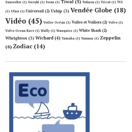
Tiwal
(5)
Sunseeker
(1)
Suzuki
(1)
Swan
(1)
Tofinou
(1)
Tricat
(1)
TUI
Vendée Globe
(18)
Uship
(3)
Universail
(2)
(1)
Ufast
(1)
Vidéo
(45)
Voiles et Voiliers
(2)
Voiles-Océan
(1)
Volvo
(1)
White Shark
(2)
Volvo Ocean Race
(1)
Wally
(1)
Wauquiez
(1)
Zeppelin
Wichard
(4)
Whrighton
(3)
Yamaha
(1)
Yanmar
(1)
Zodiac
(14)
(6)