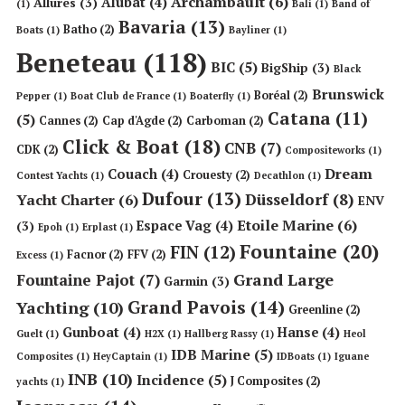
Archambault
(6)
Alubat
(4)
Allures
(3)
(1)
Bali
(1)
Band of
Bavaria
(13)
Batho
(2)
Boats
(1)
Bayliner
(1)
Beneteau
(118)
BIC
(5)
BigShip
(3)
Black
Brunswick
Boréal
(2)
Pepper
(1)
Boat Club de France
(1)
Boaterfly
(1)
Catana
(11)
(5)
Cannes
(2)
Cap d'Agde
(2)
Carboman
(2)
Click & Boat
(18)
CNB
(7)
CDK
(2)
Compositeworks
(1)
Dream
Couach
(4)
Crouesty
(2)
Contest Yachts
(1)
Decathlon
(1)
Dufour
(13)
Düsseldorf
(8)
Yacht Charter
(6)
ENV
Etoile Marine
(6)
Espace Vag
(4)
(3)
Epoh
(1)
Erplast
(1)
Fountaine
(20)
FIN
(12)
Facnor
(2)
FFV
(2)
Excess
(1)
Grand Large
Fountaine Pajot
(7)
Garmin
(3)
Grand Pavois
(14)
Yachting
(10)
Greenline
(2)
Gunboat
(4)
Hanse
(4)
Guelt
(1)
H2X
(1)
Hallberg Rassy
(1)
Heol
IDB Marine
(5)
Composites
(1)
HeyCaptain
(1)
IDBoats
(1)
Iguane
INB
(10)
Incidence
(5)
J Composites
(2)
yachts
(1)