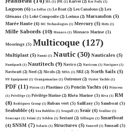
Jeanneau
(14)
Karver
(2)
JFA
(1)
JPK
(1)
Ker Foils
(1)
Lagoon
(6)
Les
Le Boat
(2)
Les Canalous
(2)
La Sellor
(1)
Marsaudon
(5)
Glénans
(3)
Loké Composite
(2)
Lorima
(2)
Mercury
(5)
Marée Haute
(4)
MC Technologies
(1)
Mets
(1)
Mille Sabords
(10)
Monaco Marine
(3)
Monaco
(1)
Multicoque
(127)
Moorings
(3)
Nautic
(30)
Multiplast
(5)
Nauticales
(5)
Nanni
(1)
Nautitech
(9)
Navico
(2)
Nautipark
(1)
Navicom
(1)
Navigare
(1)
North Sails
(5)
Naviwatt
(2)
Neel
(2)
Nicols
(2)
NKE
(2)
NINA
(1)
Outremer
(2)
NV Equipment
(1)
Orangemarine
(1)
Oyster Yachts
(1)
PDF
(11)
Poncin Yachts
(4)
Plastimo
(3)
Piriou
(1)
Princess
RM
Rhéa Marine
(3)
Privilège Marine
(2)
(1)
Privilège
(1)
Riva
(1)
(8)
Ruban vert
(3)
SailEasy
(3)
Samboat
(3)
Rodriguez Group
(1)
Seabubble
(4)
Seair
(4)
Sea Bubbles
(1)
Seagull
(1)
Sealine
(1)
Smartboat
Sextant
(2)
Seascape
(1)
Seimi
(1)
Selden
(1)
Sillinger
(1)
SNSM
(7)
Structures
(5)
(4)
Sunsail
(3)
Solaris
(1)
Sunreef
(1)