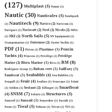
(127)
Multiplast
(5)
Nanni
(1)
Nautic
(30)
Nauticales
(5)
Nautipark
Nautitech
(9)
Navico
(2)
(1)
Navicom
(1)
Naviwatt
(2)
Neel
(2)
Nicols
(2)
Navigare
(1)
NINA
North Sails
(5)
NKE
(2)
(1)
NV Equipment
(1)
Outremer
(2)
Orangemarine
(1)
Oyster Yachts
(1)
PDF
(11)
Poncin
Plastimo
(3)
Piriou
(1)
Yachts
(4)
Privilège
Princess
(1)
Privilège
(1)
RM
(8)
Rhéa Marine
(3)
Marine
(2)
Riva
(1)
Ruban vert
(3)
SailEasy
(3)
Rodriguez Group
(1)
Seabubble
(4)
Samboat
(3)
Sea Bubbles
(1)
Seair
(4)
Seagull
(1)
Sealine
(1)
Seascape
(1)
Seimi
Smartboat
Sextant
(2)
(1)
Selden
(1)
Sillinger
(1)
SNSM
(7)
Structures
(5)
(4)
Solaris
(1)
Sunsail
(3)
Sunreef
(1)
Sunseeker
(1)
Suzuki
(1)
Tiwal
(5)
Swan
(1)
Tofinou
(1)
Tricat
(1)
TUI
(1)