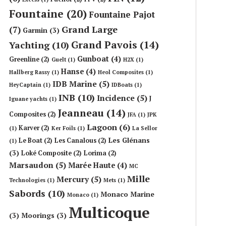
Fountaine
(20)
Fountaine Pajot
Grand Large
(7)
Garmin
(3)
Grand Pavois
(14)
Yachting
(10)
Gunboat
(4)
Greenline
(2)
Guelt
(1)
H2X
(1)
Hanse
(4)
Hallberg Rassy
(1)
Heol Composites
(1)
IDB Marine
(5)
HeyCaptain
(1)
IDBoats
(1)
INB
(10)
Incidence
(5)
J
Iguane yachts
(1)
Jeanneau
(14)
Composites
(2)
JFA
(1)
JPK
Lagoon
(6)
Karver
(2)
(1)
Ker Foils
(1)
La Sellor
Les Glénans
Le Boat
(2)
Les Canalous
(2)
(1)
(3)
Loké Composite
(2)
Lorima
(2)
Marsaudon
(5)
Marée Haute
(4)
MC
Mille
Mercury
(5)
Technologies
(1)
Mets
(1)
Sabords
(10)
Monaco Marine
Monaco
(1)
Multicoque
(3)
Moorings
(3)