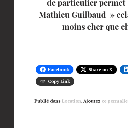
de particulier permet 
Mathieu Guilbaud » cela
moins cher que ch
Facebook
Share on X
Copy Link
Publié dans
Location
. Ajoutez
ce permali