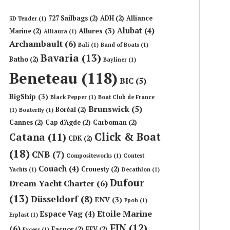
727 Sailbags
(2)
ADH
(2)
Alliance
3D Tender
(1)
Alubat
(4)
Allures
(3)
Marine
(2)
Alliaura
(1)
Archambault
(6)
Bali
(1)
Band of Boats
(1)
Bavaria
(13)
Batho
(2)
Bayliner
(1)
Beneteau
(118)
BIC
(5)
BigShip
(3)
Black Pepper
(1)
Boat Club de France
Brunswick
(5)
Boréal
(2)
(1)
Boaterfly
(1)
Cannes
(2)
Cap d'Agde
(2)
Carboman
(2)
Click & Boat
Catana
(11)
CDK
(2)
(18)
CNB
(7)
Compositeworks
(1)
Contest
Couach
(4)
Crouesty
(2)
Yachts
(1)
Decathlon
(1)
Dufour
Dream Yacht Charter
(6)
(13)
Düsseldorf
(8)
ENV
(3)
Epoh
(1)
Etoile Marine
Espace Vag
(4)
Erplast
(1)
FIN
(12)
(6)
Facnor
(2)
FFV
(2)
Excess
(1)