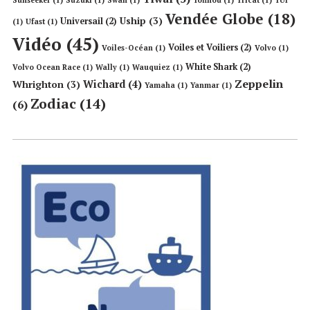
Vendée Globe
(18)
Uship
(3)
Universail
(2)
(1)
Ufast
(1)
Vidéo
(45)
Voiles et Voiliers
(2)
Voiles-Océan
(1)
Volvo
(1)
White Shark
(2)
Volvo Ocean Race
(1)
Wally
(1)
Wauquiez
(1)
Zeppelin
Wichard
(4)
Whrighton
(3)
Yamaha
(1)
Yanmar
(1)
Zodiac
(14)
(6)