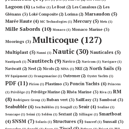
Lagoon
(6)
Les
Le Boat
(2)
Les Canalous
(2)
La Sellor
(1)
Marsaudon
(5)
Glénans
(3)
Loké Composite
(2)
Lorima
(2)
Mercury
(5)
Marée Haute
(4)
MC Technologies
(1)
Mets
(1)
Mille Sabords
(10)
Monaco Marine
(3)
Monaco
(1)
Multicoque
(127)
Moorings
(3)
Nautic
(30)
Multiplast
(5)
Nauticales
(5)
Nanni
(1)
Nautitech
(9)
Navico
(2)
Nautipark
(1)
Navicom
(1)
Navigare
(1)
North Sails
(5)
Naviwatt
(2)
Neel
(2)
Nicols
(2)
NKE
(2)
NINA
(1)
Outremer
(2)
NV Equipment
(1)
Orangemarine
(1)
Oyster Yachts
(1)
PDF
(11)
Poncin Yachts
(4)
Plastimo
(3)
Piriou
(1)
Princess
RM
Rhéa Marine
(3)
Privilège Marine
(2)
(1)
Privilège
(1)
Riva
(1)
(8)
Ruban vert
(3)
SailEasy
(3)
Samboat
(3)
Rodriguez Group
(1)
Seabubble
(4)
Seair
(4)
Sea Bubbles
(1)
Seagull
(1)
Sealine
(1)
Smartboat
Sextant
(2)
Seascape
(1)
Seimi
(1)
Selden
(1)
Sillinger
(1)
SNSM
(7)
Structures
(5)
(4)
Sunsail
(3)
Solaris
(1)
Sunreef
(1)
Tiwal
(5)
Sunseeker
(1)
Suzuki
(1)
Swan
(1)
Tofinou
(1)
Tricat
(1)
TUI