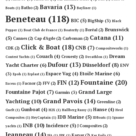
Bavaria
(13)
Batho
(2)
Boats
(1)
Bayliner
(1)
Beneteau
(118)
BIC
(5)
BigShip
(3)
Black
Brunswick
Boréal
(2)
Pepper
(1)
Boat Club de France
(1)
Boaterfly
(1)
Catana
(11)
(5)
Cannes
(2)
Cap d'Agde
(2)
Carboman
(2)
Click & Boat
(18)
CNB
(7)
CDK
(2)
Compositeworks
(1)
Dream
Couach
(4)
Crouesty
(2)
Contest Yachts
(1)
Decathlon
(1)
Dufour
(13)
Düsseldorf
(8)
Yacht Charter
(6)
ENV
Etoile Marine
(6)
Espace Vag
(4)
(3)
Epoh
(1)
Erplast
(1)
Fountaine
(20)
FIN
(12)
Facnor
(2)
FFV
(2)
Excess
(1)
Grand Large
Fountaine Pajot
(7)
Garmin
(3)
Grand Pavois
(14)
Yachting
(10)
Greenline
(2)
Gunboat
(4)
Hanse
(4)
Guelt
(1)
H2X
(1)
Hallberg Rassy
(1)
Heol
IDB Marine
(5)
Composites
(1)
HeyCaptain
(1)
IDBoats
(1)
Iguane
INB
(10)
Incidence
(5)
J Composites
(2)
yachts
(1)
Jeanneau
(14)
Karver
(2)
JFA
(1)
JPK
(1)
Ker Foils
(1)