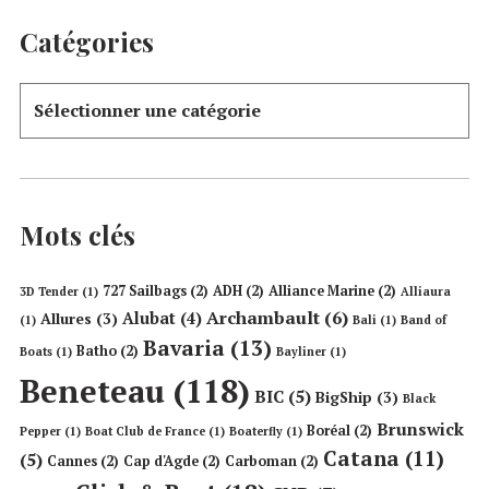
Catégories
Mots clés
727 Sailbags
(2)
ADH
(2)
Alliance Marine
(2)
3D Tender
(1)
Alliaura
Archambault
(6)
Alubat
(4)
Allures
(3)
(1)
Bali
(1)
Band of
Bavaria
(13)
Batho
(2)
Boats
(1)
Bayliner
(1)
Beneteau
(118)
BIC
(5)
BigShip
(3)
Black
Brunswick
Boréal
(2)
Pepper
(1)
Boat Club de France
(1)
Boaterfly
(1)
Catana
(11)
(5)
Cannes
(2)
Cap d'Agde
(2)
Carboman
(2)