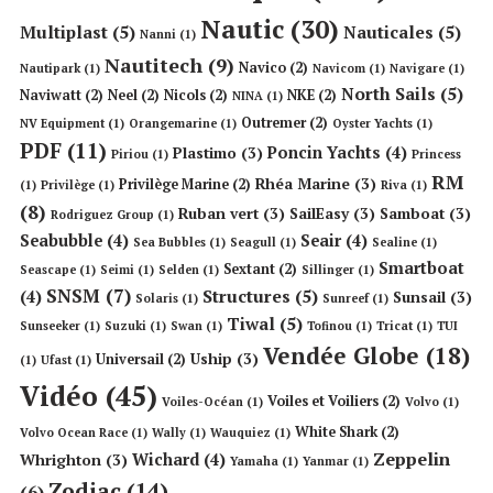
Nautic
(30)
Multiplast
(5)
Nauticales
(5)
Nanni
(1)
Nautitech
(9)
Navico
(2)
Nautipark
(1)
Navicom
(1)
Navigare
(1)
North Sails
(5)
Naviwatt
(2)
Neel
(2)
Nicols
(2)
NKE
(2)
NINA
(1)
Outremer
(2)
NV Equipment
(1)
Orangemarine
(1)
Oyster Yachts
(1)
PDF
(11)
Poncin Yachts
(4)
Plastimo
(3)
Piriou
(1)
Princess
RM
Rhéa Marine
(3)
Privilège Marine
(2)
(1)
Privilège
(1)
Riva
(1)
(8)
Ruban vert
(3)
SailEasy
(3)
Samboat
(3)
Rodriguez Group
(1)
Seabubble
(4)
Seair
(4)
Sea Bubbles
(1)
Seagull
(1)
Sealine
(1)
Smartboat
Sextant
(2)
Seascape
(1)
Seimi
(1)
Selden
(1)
Sillinger
(1)
SNSM
(7)
Structures
(5)
(4)
Sunsail
(3)
Solaris
(1)
Sunreef
(1)
Tiwal
(5)
Sunseeker
(1)
Suzuki
(1)
Swan
(1)
Tofinou
(1)
Tricat
(1)
TUI
Vendée Globe
(18)
Uship
(3)
Universail
(2)
(1)
Ufast
(1)
Vidéo
(45)
Voiles et Voiliers
(2)
Voiles-Océan
(1)
Volvo
(1)
White Shark
(2)
Volvo Ocean Race
(1)
Wally
(1)
Wauquiez
(1)
Zeppelin
Wichard
(4)
Whrighton
(3)
Yamaha
(1)
Yanmar
(1)
Zodiac
(14)
(6)