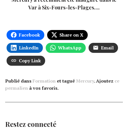
Var à Six-Fours-les-Plages….
Facebook
Share on X
LinkedIn
WhatsApp
Email
Copy Link
Publié dans
Formation
et tagué
Mercury
. Ajoutez
ce
permalien
à vos favoris.
Restez connecté