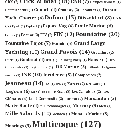
Click & Boat
(18)
CNB
(7)
CDK
(2)
Compositeworks
(1)
Dream
Couach
(4)
Crouesty
(2)
Contest Yachts
(1)
Decathlon
(1)
Dufour
(13)
Düsseldorf
(8)
Yacht Charter
(6)
ENV
Etoile Marine
(6)
Espace Vag
(4)
(3)
Epoh
(1)
Erplast
(1)
Fountaine
(20)
FIN
(12)
Facnor
(2)
FFV
(2)
Excess
(1)
Grand Large
Fountaine Pajot
(7)
Garmin
(3)
Grand Pavois
(14)
Yachting
(10)
Greenline
(2)
Gunboat
(4)
Hanse
(4)
Guelt
(1)
H2X
(1)
Hallberg Rassy
(1)
Heol
IDB Marine
(5)
Composites
(1)
HeyCaptain
(1)
IDBoats
(1)
Iguane
INB
(10)
Incidence
(5)
J Composites
(2)
yachts
(1)
Jeanneau
(14)
Karver
(2)
JFA
(1)
JPK
(1)
Ker Foils
(1)
Lagoon
(6)
Les
Le Boat
(2)
Les Canalous
(2)
La Sellor
(1)
Marsaudon
(5)
Glénans
(3)
Loké Composite
(2)
Lorima
(2)
Mercury
(5)
Marée Haute
(4)
MC Technologies
(1)
Mets
(1)
Mille Sabords
(10)
Monaco Marine
(3)
Monaco
(1)
Multicoque
(127)
Moorings
(3)