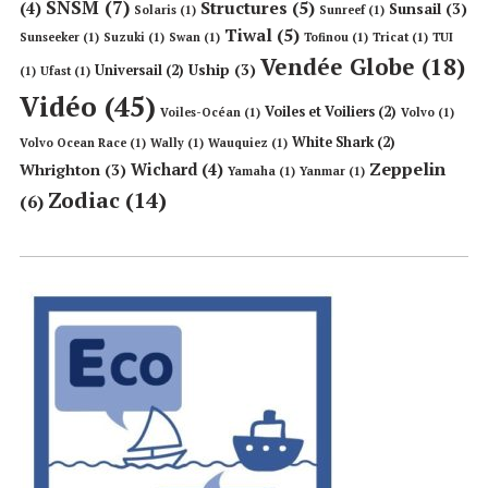
SNSM
(7)
Structures
(5)
(4)
Sunsail
(3)
Solaris
(1)
Sunreef
(1)
Tiwal
(5)
Sunseeker
(1)
Suzuki
(1)
Swan
(1)
Tofinou
(1)
Tricat
(1)
TUI
Vendée Globe
(18)
Uship
(3)
Universail
(2)
(1)
Ufast
(1)
Vidéo
(45)
Voiles et Voiliers
(2)
Voiles-Océan
(1)
Volvo
(1)
White Shark
(2)
Volvo Ocean Race
(1)
Wally
(1)
Wauquiez
(1)
Zeppelin
Wichard
(4)
Whrighton
(3)
Yamaha
(1)
Yanmar
(1)
Zodiac
(14)
(6)