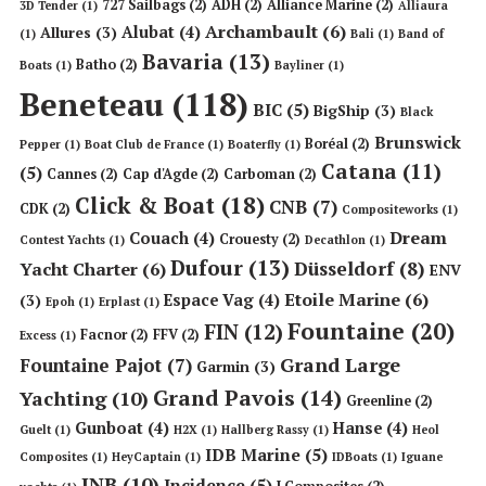
727 Sailbags
(2)
ADH
(2)
Alliance Marine
(2)
3D Tender
(1)
Alliaura
Archambault
(6)
Alubat
(4)
Allures
(3)
(1)
Bali
(1)
Band of
Bavaria
(13)
Batho
(2)
Boats
(1)
Bayliner
(1)
Beneteau
(118)
BIC
(5)
BigShip
(3)
Black
Brunswick
Boréal
(2)
Pepper
(1)
Boat Club de France
(1)
Boaterfly
(1)
Catana
(11)
(5)
Cannes
(2)
Cap d'Agde
(2)
Carboman
(2)
Click & Boat
(18)
CNB
(7)
CDK
(2)
Compositeworks
(1)
Dream
Couach
(4)
Crouesty
(2)
Contest Yachts
(1)
Decathlon
(1)
Dufour
(13)
Düsseldorf
(8)
Yacht Charter
(6)
ENV
Etoile Marine
(6)
Espace Vag
(4)
(3)
Epoh
(1)
Erplast
(1)
Fountaine
(20)
FIN
(12)
Facnor
(2)
FFV
(2)
Excess
(1)
Grand Large
Fountaine Pajot
(7)
Garmin
(3)
Grand Pavois
(14)
Yachting
(10)
Greenline
(2)
Gunboat
(4)
Hanse
(4)
Guelt
(1)
H2X
(1)
Hallberg Rassy
(1)
Heol
IDB Marine
(5)
Composites
(1)
HeyCaptain
(1)
IDBoats
(1)
Iguane
INB
(10)
Incidence
(5)