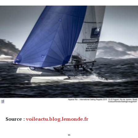
Source :
voileactu.blog.lemonde.fr