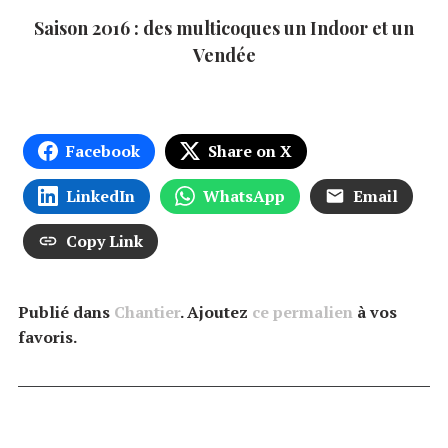
Saison 2016 : des multicoques un Indoor et un
Vendée
Facebook
Share on X
LinkedIn
WhatsApp
Email
Copy Link
Publié dans
Chantier
. Ajoutez
ce permalien
à vos
favoris.