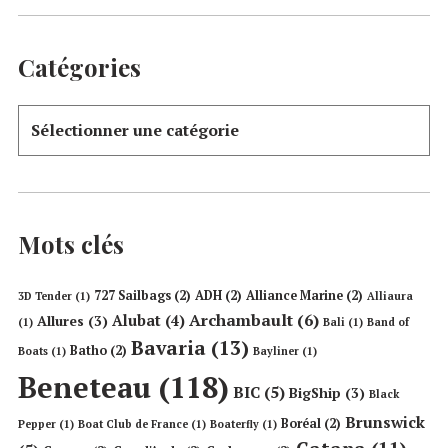
Catégories
Mots clés
727 Sailbags
(2)
ADH
(2)
Alliance Marine
(2)
3D Tender
(1)
Alliaura
Archambault
(6)
Alubat
(4)
Allures
(3)
(1)
Bali
(1)
Band of
Bavaria
(13)
Batho
(2)
Boats
(1)
Bayliner
(1)
Beneteau
(118)
BIC
(5)
BigShip
(3)
Black
Brunswick
Boréal
(2)
Pepper
(1)
Boat Club de France
(1)
Boaterfly
(1)