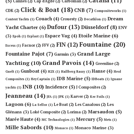
Catana
(11)
(5)
Cannes
(2)
Cap d'Agde
(2)
Carboman
(2)
Click & Boat
(18)
CNB
(7)
CDK
(2)
Compositeworks
(1)
Dream
Couach
(4)
Crouesty
(2)
Contest Yachts
(1)
Decathlon
(1)
Dufour
(13)
Düsseldorf
(8)
Yacht Charter
(6)
ENV
Etoile Marine
(6)
Espace Vag
(4)
(3)
Epoh
(1)
Erplast
(1)
Fountaine
(20)
FIN
(12)
Facnor
(2)
FFV
(2)
Excess
(1)
Grand Large
Fountaine Pajot
(7)
Garmin
(3)
Grand Pavois
(14)
Yachting
(10)
Greenline
(2)
Gunboat
(4)
Hanse
(4)
Guelt
(1)
H2X
(1)
Hallberg Rassy
(1)
Heol
IDB Marine
(5)
Composites
(1)
HeyCaptain
(1)
IDBoats
(1)
Iguane
INB
(10)
Incidence
(5)
J Composites
(2)
yachts
(1)
Jeanneau
(14)
Karver
(2)
JFA
(1)
JPK
(1)
Ker Foils
(1)
Lagoon
(6)
Les
Le Boat
(2)
Les Canalous
(2)
La Sellor
(1)
Marsaudon
(5)
Glénans
(3)
Loké Composite
(2)
Lorima
(2)
Mercury
(5)
Marée Haute
(4)
MC Technologies
(1)
Mets
(1)
Mille Sabords
(10)
Monaco Marine
(3)
Monaco
(1)