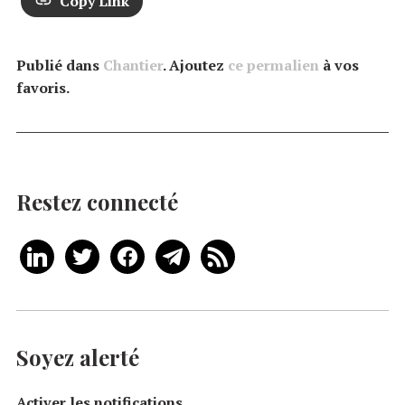
Copy Link
Publié dans
Chantier
. Ajoutez
ce permalien
à vos
favoris.
Restez connecté
Soyez alerté
Activer les notifications