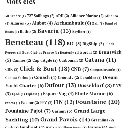
Mots clés
727 Sailbags
(2)
ADH
(2)
Alliance Marine
(2)
3D Tender
(1)
Alliaura
Archambault
(6)
Alubat
(4)
Allures
(3)
(1)
Bali
(1)
Band of
Bavaria
(13)
Batho
(2)
Boats
(1)
Bayliner
(1)
Beneteau
(118)
BIC
(5)
BigShip
(3)
Black
Brunswick
Boréal
(2)
Pepper
(1)
Boat Club de France
(1)
Boaterfly
(1)
Catana
(11)
(5)
Cannes
(2)
Cap d'Agde
(2)
Carboman
(2)
Click & Boat
(18)
CNB
(7)
CDK
(2)
Compositeworks
(1)
Dream
Couach
(4)
Crouesty
(2)
Contest Yachts
(1)
Decathlon
(1)
Dufour
(13)
Düsseldorf
(8)
Yacht Charter
(6)
ENV
Etoile Marine
(6)
Espace Vag
(4)
(3)
Epoh
(1)
Erplast
(1)
Fountaine
(20)
FIN
(12)
Facnor
(2)
FFV
(2)
Excess
(1)
Grand Large
Fountaine Pajot
(7)
Garmin
(3)
Grand Pavois
(14)
Yachting
(10)
Greenline
(2)
Gunboat
(4)
Hanse
(4)
Guelt
(1)
H2X
(1)
Hallberg Rassy
(1)
Heol