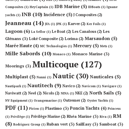
IDB Marine
(5)
Composites
(1)
HeyCaptain
(1)
IDBoats
(1)
Iguane
INB
(10)
Incidence
(5)
J Composites
(2)
yachts
(1)
Jeanneau
(14)
Karver
(2)
JFA
(1)
JPK
(1)
Ker Foils
(1)
Lagoon
(6)
Les
Le Boat
(2)
Les Canalous
(2)
La Sellor
(1)
Marsaudon
(5)
Glénans
(3)
Loké Composite
(2)
Lorima
(2)
Mercury
(5)
Marée Haute
(4)
MC Technologies
(1)
Mets
(1)
Mille Sabords
(10)
Monaco Marine
(3)
Monaco
(1)
Multicoque
(127)
Moorings
(3)
Nautic
(30)
Multiplast
(5)
Nauticales
(5)
Nanni
(1)
Nautitech
(9)
Navico
(2)
Nautipark
(1)
Navicom
(1)
Navigare
(1)
North Sails
(5)
Naviwatt
(2)
Neel
(2)
Nicols
(2)
NKE
(2)
NINA
(1)
Outremer
(2)
NV Equipment
(1)
Orangemarine
(1)
Oyster Yachts
(1)
PDF
(11)
Poncin Yachts
(4)
Plastimo
(3)
Piriou
(1)
Princess
RM
Rhéa Marine
(3)
Privilège Marine
(2)
(1)
Privilège
(1)
Riva
(1)
(8)
Ruban vert
(3)
SailEasy
(3)
Samboat
(3)
Rodriguez Group
(1)