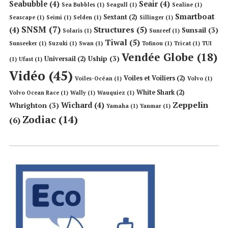
Seabubble
(4)
Seair
(4)
Sea Bubbles
(1)
Seagull
(1)
Sealine
(1)
Smartboat
Sextant
(2)
Seascape
(1)
Seimi
(1)
Selden
(1)
Sillinger
(1)
SNSM
(7)
Structures
(5)
(4)
Sunsail
(3)
Solaris
(1)
Sunreef
(1)
Tiwal
(5)
Sunseeker
(1)
Suzuki
(1)
Swan
(1)
Tofinou
(1)
Tricat
(1)
TUI
Vendée Globe
(18)
Uship
(3)
Universail
(2)
(1)
Ufast
(1)
Vidéo
(45)
Voiles et Voiliers
(2)
Voiles-Océan
(1)
Volvo
(1)
White Shark
(2)
Volvo Ocean Race
(1)
Wally
(1)
Wauquiez
(1)
Zeppelin
Wichard
(4)
Whrighton
(3)
Yamaha
(1)
Yanmar
(1)
Zodiac
(14)
(6)