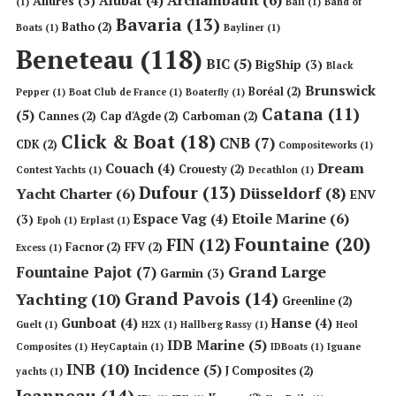
Alubat
(4)
Allures
(3)
(1)
Bali
(1)
Band of
Bavaria
(13)
Batho
(2)
Boats
(1)
Bayliner
(1)
Beneteau
(118)
BIC
(5)
BigShip
(3)
Black
Brunswick
Boréal
(2)
Pepper
(1)
Boat Club de France
(1)
Boaterfly
(1)
Catana
(11)
(5)
Cannes
(2)
Cap d'Agde
(2)
Carboman
(2)
Click & Boat
(18)
CNB
(7)
CDK
(2)
Compositeworks
(1)
Dream
Couach
(4)
Crouesty
(2)
Contest Yachts
(1)
Decathlon
(1)
Dufour
(13)
Düsseldorf
(8)
Yacht Charter
(6)
ENV
Etoile Marine
(6)
Espace Vag
(4)
(3)
Epoh
(1)
Erplast
(1)
Fountaine
(20)
FIN
(12)
Facnor
(2)
FFV
(2)
Excess
(1)
Grand Large
Fountaine Pajot
(7)
Garmin
(3)
Grand Pavois
(14)
Yachting
(10)
Greenline
(2)
Gunboat
(4)
Hanse
(4)
Guelt
(1)
H2X
(1)
Hallberg Rassy
(1)
Heol
IDB Marine
(5)
Composites
(1)
HeyCaptain
(1)
IDBoats
(1)
Iguane
INB
(10)
Incidence
(5)
J Composites
(2)
yachts
(1)
Jeanneau
(14)