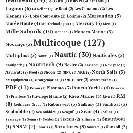
Karver
(2)
JFA
(1)
JPK
(1)
Ker Foils
(1)
Lagoon
(6)
Les
Le Boat
(2)
Les Canalous
(2)
La Sellor
(1)
Marsaudon
(5)
Glénans
(3)
Loké Composite
(2)
Lorima
(2)
Mercury
(5)
Marée Haute
(4)
MC Technologies
(1)
Mets
(1)
Mille Sabords
(10)
Monaco Marine
(3)
Monaco
(1)
Multicoque
(127)
Moorings
(3)
Nautic
(30)
Multiplast
(5)
Nauticales
(5)
Nanni
(1)
Nautitech
(9)
Navico
(2)
Nautipark
(1)
Navicom
(1)
Navigare
(1)
North Sails
(5)
Naviwatt
(2)
Neel
(2)
Nicols
(2)
NKE
(2)
NINA
(1)
Outremer
(2)
NV Equipment
(1)
Orangemarine
(1)
Oyster Yachts
(1)
PDF
(11)
Poncin Yachts
(4)
Plastimo
(3)
Piriou
(1)
Princess
RM
Rhéa Marine
(3)
Privilège Marine
(2)
(1)
Privilège
(1)
Riva
(1)
(8)
Ruban vert
(3)
SailEasy
(3)
Samboat
(3)
Rodriguez Group
(1)
Seabubble
(4)
Seair
(4)
Sea Bubbles
(1)
Seagull
(1)
Sealine
(1)
Smartboat
Sextant
(2)
Seascape
(1)
Seimi
(1)
Selden
(1)
Sillinger
(1)
SNSM
(7)
Structures
(5)
(4)
Sunsail
(3)
Solaris
(1)
Sunreef
(1)