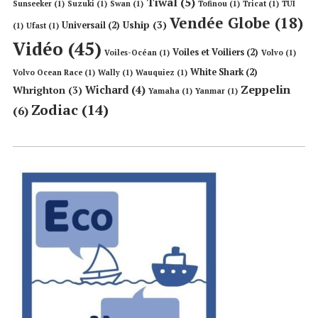
Tiwal
(5)
Sunseeker
(1)
Suzuki
(1)
Swan
(1)
Tofinou
(1)
Tricat
(1)
TUI
Vendée Globe
(18)
Uship
(3)
Universail
(2)
(1)
Ufast
(1)
Vidéo
(45)
Voiles et Voiliers
(2)
Voiles-Océan
(1)
Volvo
(1)
White Shark
(2)
Volvo Ocean Race
(1)
Wally
(1)
Wauquiez
(1)
Zeppelin
Wichard
(4)
Whrighton
(3)
Yamaha
(1)
Yanmar
(1)
Zodiac
(14)
(6)