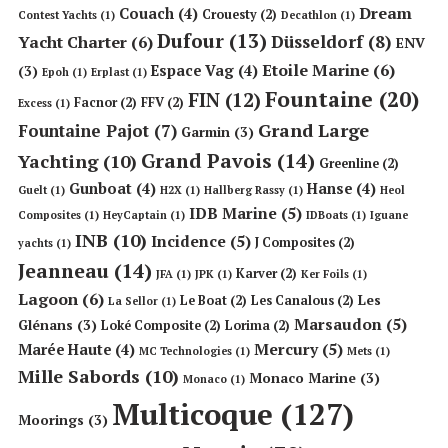
Dream
Couach
(4)
Crouesty
(2)
Contest Yachts
(1)
Decathlon
(1)
Dufour
(13)
Düsseldorf
(8)
Yacht Charter
(6)
ENV
Etoile Marine
(6)
Espace Vag
(4)
(3)
Epoh
(1)
Erplast
(1)
Fountaine
(20)
FIN
(12)
Facnor
(2)
FFV
(2)
Excess
(1)
Grand Large
Fountaine Pajot
(7)
Garmin
(3)
Grand Pavois
(14)
Yachting
(10)
Greenline
(2)
Gunboat
(4)
Hanse
(4)
Guelt
(1)
H2X
(1)
Hallberg Rassy
(1)
Heol
IDB Marine
(5)
Composites
(1)
HeyCaptain
(1)
IDBoats
(1)
Iguane
INB
(10)
Incidence
(5)
J Composites
(2)
yachts
(1)
Jeanneau
(14)
Karver
(2)
JFA
(1)
JPK
(1)
Ker Foils
(1)
Lagoon
(6)
Les
Le Boat
(2)
Les Canalous
(2)
La Sellor
(1)
Marsaudon
(5)
Glénans
(3)
Loké Composite
(2)
Lorima
(2)
Mercury
(5)
Marée Haute
(4)
MC Technologies
(1)
Mets
(1)
Mille Sabords
(10)
Monaco Marine
(3)
Monaco
(1)
Multicoque
(127)
Moorings
(3)