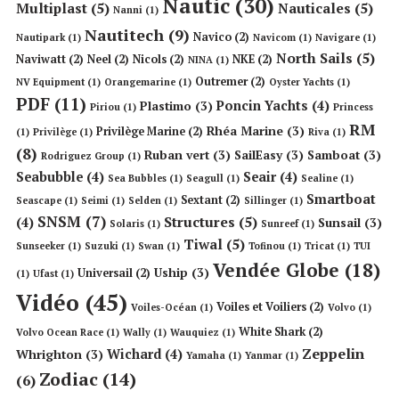
Nautic
(30)
Multiplast
(5)
Nauticales
(5)
Nanni
(1)
Nautitech
(9)
Navico
(2)
Nautipark
(1)
Navicom
(1)
Navigare
(1)
North Sails
(5)
Naviwatt
(2)
Neel
(2)
Nicols
(2)
NKE
(2)
NINA
(1)
Outremer
(2)
NV Equipment
(1)
Orangemarine
(1)
Oyster Yachts
(1)
PDF
(11)
Poncin Yachts
(4)
Plastimo
(3)
Piriou
(1)
Princess
RM
Rhéa Marine
(3)
Privilège Marine
(2)
(1)
Privilège
(1)
Riva
(1)
(8)
Ruban vert
(3)
SailEasy
(3)
Samboat
(3)
Rodriguez Group
(1)
Seabubble
(4)
Seair
(4)
Sea Bubbles
(1)
Seagull
(1)
Sealine
(1)
Smartboat
Sextant
(2)
Seascape
(1)
Seimi
(1)
Selden
(1)
Sillinger
(1)
SNSM
(7)
Structures
(5)
(4)
Sunsail
(3)
Solaris
(1)
Sunreef
(1)
Tiwal
(5)
Sunseeker
(1)
Suzuki
(1)
Swan
(1)
Tofinou
(1)
Tricat
(1)
TUI
Vendée Globe
(18)
Uship
(3)
Universail
(2)
(1)
Ufast
(1)
Vidéo
(45)
Voiles et Voiliers
(2)
Voiles-Océan
(1)
Volvo
(1)
White Shark
(2)
Volvo Ocean Race
(1)
Wally
(1)
Wauquiez
(1)
Zeppelin
Wichard
(4)
Whrighton
(3)
Yamaha
(1)
Yanmar
(1)
Zodiac
(14)
(6)