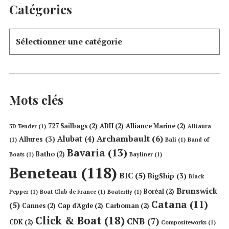
Catégories
Mots clés
727 Sailbags
(2)
ADH
(2)
Alliance Marine
(2)
3D Tender
(1)
Alliaura
Archambault
(6)
Alubat
(4)
Allures
(3)
(1)
Bali
(1)
Band of
Bavaria
(13)
Batho
(2)
Boats
(1)
Bayliner
(1)
Beneteau
(118)
BIC
(5)
BigShip
(3)
Black
Brunswick
Boréal
(2)
Pepper
(1)
Boat Club de France
(1)
Boaterfly
(1)
Catana
(11)
(5)
Cannes
(2)
Cap d'Agde
(2)
Carboman
(2)
Click & Boat
(18)
CNB
(7)
CDK
(2)
Compositeworks
(1)