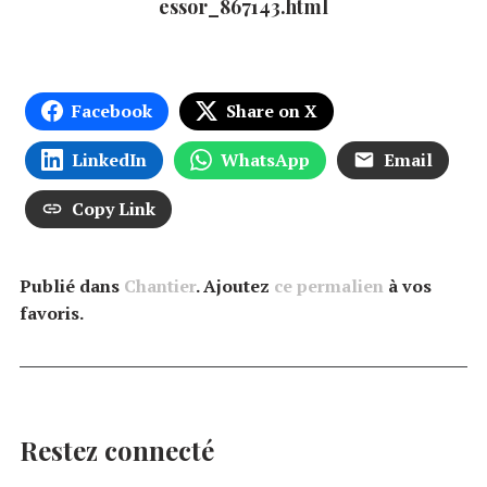
essor_867143.html
Facebook
Share on X
LinkedIn
WhatsApp
Email
Copy Link
Publié dans
Chantier
. Ajoutez
ce permalien
à vos
favoris.
Restez connecté