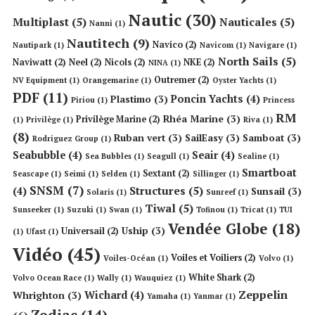
Nautic
(30)
Multiplast
(5)
Nauticales
(5)
Nanni
(1)
Nautitech
(9)
Navico
(2)
Nautipark
(1)
Navicom
(1)
Navigare
(1)
North Sails
(5)
Naviwatt
(2)
Neel
(2)
Nicols
(2)
NKE
(2)
NINA
(1)
Outremer
(2)
NV Equipment
(1)
Orangemarine
(1)
Oyster Yachts
(1)
PDF
(11)
Poncin Yachts
(4)
Plastimo
(3)
Piriou
(1)
Princess
RM
Rhéa Marine
(3)
Privilège Marine
(2)
(1)
Privilège
(1)
Riva
(1)
(8)
Ruban vert
(3)
SailEasy
(3)
Samboat
(3)
Rodriguez Group
(1)
Seabubble
(4)
Seair
(4)
Sea Bubbles
(1)
Seagull
(1)
Sealine
(1)
Smartboat
Sextant
(2)
Seascape
(1)
Seimi
(1)
Selden
(1)
Sillinger
(1)
SNSM
(7)
Structures
(5)
(4)
Sunsail
(3)
Solaris
(1)
Sunreef
(1)
Tiwal
(5)
Sunseeker
(1)
Suzuki
(1)
Swan
(1)
Tofinou
(1)
Tricat
(1)
TUI
Vendée Globe
(18)
Uship
(3)
Universail
(2)
(1)
Ufast
(1)
Vidéo
(45)
Voiles et Voiliers
(2)
Voiles-Océan
(1)
Volvo
(1)
White Shark
(2)
Volvo Ocean Race
(1)
Wally
(1)
Wauquiez
(1)
Zeppelin
Wichard
(4)
Whrighton
(3)
Yamaha
(1)
Yanmar
(1)
Zodiac
(14)