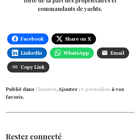
forte de la part des propriétaires et
commandants de yachts.
Facebook
Share on X
LinkedIn
WhatsApp
Email
Copy Link
Publié dans
Chantier
. Ajoutez
ce permalien
à vos
favoris.
Restez connecté