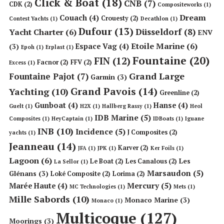
Click & Boat
(18)
CNB
(7)
CDK
(2)
Compositeworks
(1)
Dream
Couach
(4)
Crouesty
(2)
Contest Yachts
(1)
Decathlon
(1)
Dufour
(13)
Düsseldorf
(8)
Yacht Charter
(6)
ENV
Etoile Marine
(6)
Espace Vag
(4)
(3)
Epoh
(1)
Erplast
(1)
Fountaine
(20)
FIN
(12)
Facnor
(2)
FFV
(2)
Excess
(1)
Grand Large
Fountaine Pajot
(7)
Garmin
(3)
Grand Pavois
(14)
Yachting
(10)
Greenline
(2)
Gunboat
(4)
Hanse
(4)
Guelt
(1)
H2X
(1)
Hallberg Rassy
(1)
Heol
IDB Marine
(5)
Composites
(1)
HeyCaptain
(1)
IDBoats
(1)
Iguane
INB
(10)
Incidence
(5)
J Composites
(2)
yachts
(1)
Jeanneau
(14)
Karver
(2)
JFA
(1)
JPK
(1)
Ker Foils
(1)
Lagoon
(6)
Les
Le Boat
(2)
Les Canalous
(2)
La Sellor
(1)
Marsaudon
(5)
Glénans
(3)
Loké Composite
(2)
Lorima
(2)
Mercury
(5)
Marée Haute
(4)
MC Technologies
(1)
Mets
(1)
Mille Sabords
(10)
Monaco Marine
(3)
Monaco
(1)
Multicoque
(127)
Moorings
(3)