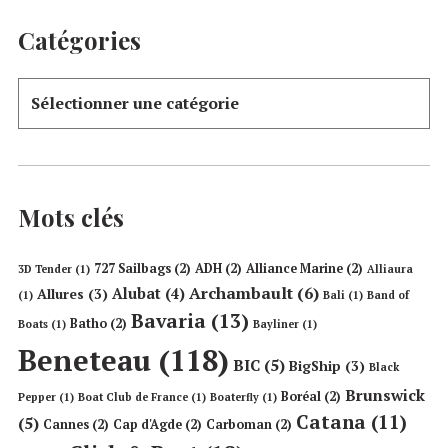
Catégories
Mots clés
727 Sailbags
(2)
ADH
(2)
Alliance Marine
(2)
3D Tender
(1)
Alliaura
Archambault
(6)
Alubat
(4)
Allures
(3)
(1)
Bali
(1)
Band of
Bavaria
(13)
Batho
(2)
Boats
(1)
Bayliner
(1)
Beneteau
(118)
BIC
(5)
BigShip
(3)
Black
Brunswick
Boréal
(2)
Pepper
(1)
Boat Club de France
(1)
Boaterfly
(1)
Catana
(11)
(5)
Cannes
(2)
Cap d'Agde
(2)
Carboman
(2)