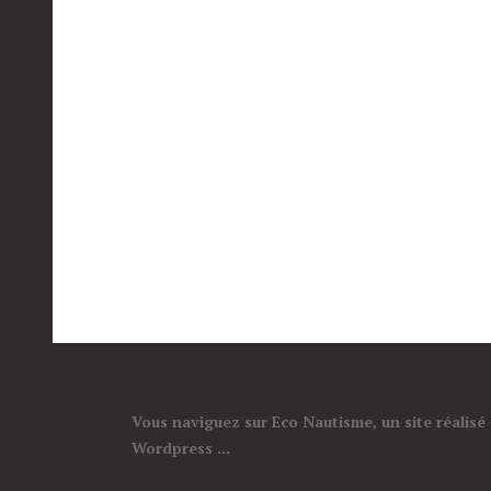
Vous naviguez sur Eco Nautisme, un site réalisé
Wordpress ...