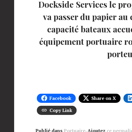
Dockside Services le pro
va passer du papier au 
capacité bateaux accue
équipement portuaire ro
porteu
Facebook
Share on X
Copy Link
Publié dans
Portuaire
. Ajoutez
ce permali