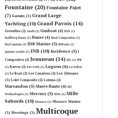
Fountaine
(20)
Fountaine Pajot
Grand Large
(7)
Garmin
(3)
Grand Pavois
(14)
Yachting
(10)
Gunboat
(4)
Greenline
(2)
Guelt
(1)
H2X
(1)
Hanse
(4)
Hallberg Rassy
(1)
Heol Composites
(1)
IDB Marine
(5)
HeyCaptain
(1)
IDBoats
(1)
INB
(10)
Incidence
(5)
J
Iguane yachts
(1)
Jeanneau
(14)
Composites
(2)
JFA
(1)
JPK
Lagoon
(6)
Karver
(2)
(1)
Ker Foils
(1)
La Sellor
Les Glénans
Le Boat
(2)
Les Canalous
(2)
(1)
(3)
Loké Composite
(2)
Lorima
(2)
Marsaudon
(5)
Marée Haute
(4)
MC
Mille
Mercury
(5)
Technologies
(1)
Mets
(1)
Sabords
(10)
Monaco Marine
Monaco
(1)
Multicoque
(3)
Moorings
(3)