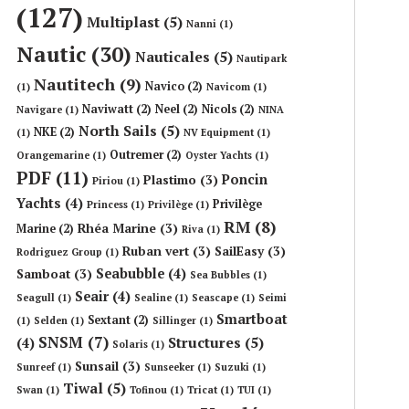
(127)
Multiplast
(5)
Nanni
(1)
Nautic
(30)
Nauticales
(5)
Nautipark
Nautitech
(9)
Navico
(2)
(1)
Navicom
(1)
Naviwatt
(2)
Neel
(2)
Nicols
(2)
Navigare
(1)
NINA
North Sails
(5)
NKE
(2)
(1)
NV Equipment
(1)
Outremer
(2)
Orangemarine
(1)
Oyster Yachts
(1)
PDF
(11)
Poncin
Plastimo
(3)
Piriou
(1)
Yachts
(4)
Privilège
Princess
(1)
Privilège
(1)
RM
(8)
Rhéa Marine
(3)
Marine
(2)
Riva
(1)
Ruban vert
(3)
SailEasy
(3)
Rodriguez Group
(1)
Seabubble
(4)
Samboat
(3)
Sea Bubbles
(1)
Seair
(4)
Seagull
(1)
Sealine
(1)
Seascape
(1)
Seimi
Smartboat
Sextant
(2)
(1)
Selden
(1)
Sillinger
(1)
SNSM
(7)
Structures
(5)
(4)
Solaris
(1)
Sunsail
(3)
Sunreef
(1)
Sunseeker
(1)
Suzuki
(1)
Tiwal
(5)
Swan
(1)
Tofinou
(1)
Tricat
(1)
TUI
(1)