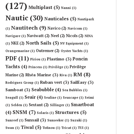
(127)
Multiplast
(5)
Nanni
(1)
Nautic
(30)
Nauticales
(5)
Nautipark
Nautitech
(9)
Navico
(2)
(1)
Navicom
(1)
Naviwatt
(2)
Neel
(2)
Nicols
(2)
Navigare
(1)
NINA
North Sails
(5)
NKE
(2)
(1)
NV Equipment
(1)
Outremer
(2)
Orangemarine
(1)
Oyster Yachts
(1)
PDF
(11)
Poncin
Plastimo
(3)
Piriou
(1)
Yachts
(4)
Privilège
Princess
(1)
Privilège
(1)
RM
(8)
Rhéa Marine
(3)
Marine
(2)
Riva
(1)
Ruban vert
(3)
SailEasy
(3)
Rodriguez Group
(1)
Seabubble
(4)
Samboat
(3)
Sea Bubbles
(1)
Seair
(4)
Seagull
(1)
Sealine
(1)
Seascape
(1)
Seimi
Smartboat
Sextant
(2)
(1)
Selden
(1)
Sillinger
(1)
SNSM
(7)
Structures
(5)
(4)
Solaris
(1)
Sunsail
(3)
Sunreef
(1)
Sunseeker
(1)
Suzuki
(1)
Tiwal
(5)
Swan
(1)
Tofinou
(1)
Tricat
(1)
TUI
(1)