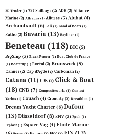
727 Sailbags
(2)
ADH
(2)
Alliance
3D Tender
(1)
Alubat
(4)
Allures
(3)
Marine
(2)
Alliaura
(1)
Archambault
(6)
Bali
(1)
Band of Boats
(1)
Bavaria
(13)
Batho
(2)
Bayliner
(1)
Beneteau
(118)
BIC
(5)
BigShip
(3)
Black Pepper
(1)
Boat Club de France
Brunswick
(5)
Boréal
(2)
(1)
Boaterfly
(1)
Cannes
(2)
Cap d'Agde
(2)
Carboman
(2)
Click & Boat
Catana
(11)
CDK
(2)
(18)
CNB
(7)
Compositeworks
(1)
Contest
Couach
(4)
Crouesty
(2)
Yachts
(1)
Decathlon
(1)
Dufour
Dream Yacht Charter
(6)
(13)
Düsseldorf
(8)
ENV
(3)
Epoh
(1)
Etoile Marine
Espace Vag
(4)
Erplast
(1)
FIN
(12)
(6)
Facnor
(2)
FFV
(2)
Excess
(1)