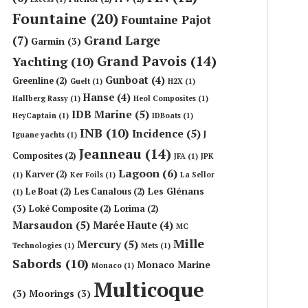
Fountaine
(20)
Fountaine Pajot
Grand Large
(7)
Garmin
(3)
Grand Pavois
(14)
Yachting
(10)
Gunboat
(4)
Greenline
(2)
Guelt
(1)
H2X
(1)
Hanse
(4)
Hallberg Rassy
(1)
Heol Composites
(1)
IDB Marine
(5)
HeyCaptain
(1)
IDBoats
(1)
INB
(10)
Incidence
(5)
J
Iguane yachts
(1)
Jeanneau
(14)
Composites
(2)
JFA
(1)
JPK
Lagoon
(6)
Karver
(2)
(1)
Ker Foils
(1)
La Sellor
Les Glénans
Le Boat
(2)
Les Canalous
(2)
(1)
(3)
Loké Composite
(2)
Lorima
(2)
Marsaudon
(5)
Marée Haute
(4)
MC
Mille
Mercury
(5)
Technologies
(1)
Mets
(1)
Sabords
(10)
Monaco Marine
Monaco
(1)
Multicoque
(3)
Moorings
(3)