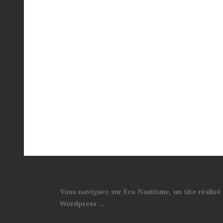
Vous naviguez sur Eco Nautisme, un site réalisé
Wordpress ...