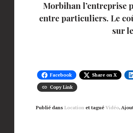
Morbihan l’entreprise p
entre particuliers. Le c
sur l
Facebook
Share on X
Copy Link
Publié dans
Location
et tagué
Vidéo
. Ajo