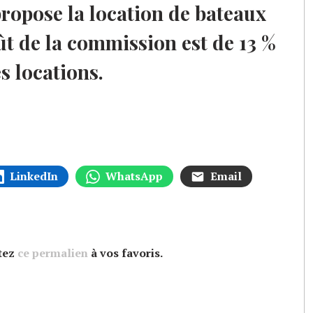
ropose la location de bateaux
oût de la commission est de 13 %
es locations.
LinkedIn
WhatsApp
Email
utez
ce permalien
à vos favoris.