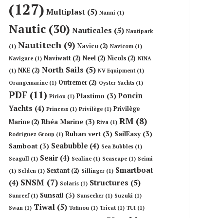
(127)
Multiplast
(5)
Nanni
(1)
Nautic
(30)
Nauticales
(5)
Nautipark
Nautitech
(9)
Navico
(2)
(1)
Navicom
(1)
Naviwatt
(2)
Neel
(2)
Nicols
(2)
Navigare
(1)
NINA
North Sails
(5)
NKE
(2)
(1)
NV Equipment
(1)
Outremer
(2)
Orangemarine
(1)
Oyster Yachts
(1)
PDF
(11)
Poncin
Plastimo
(3)
Piriou
(1)
Yachts
(4)
Privilège
Princess
(1)
Privilège
(1)
RM
(8)
Rhéa Marine
(3)
Marine
(2)
Riva
(1)
Ruban vert
(3)
SailEasy
(3)
Rodriguez Group
(1)
Seabubble
(4)
Samboat
(3)
Sea Bubbles
(1)
Seair
(4)
Seagull
(1)
Sealine
(1)
Seascape
(1)
Seimi
Smartboat
Sextant
(2)
(1)
Selden
(1)
Sillinger
(1)
SNSM
(7)
Structures
(5)
(4)
Solaris
(1)
Sunsail
(3)
Sunreef
(1)
Sunseeker
(1)
Suzuki
(1)
Tiwal
(5)
Swan
(1)
Tofinou
(1)
Tricat
(1)
TUI
(1)