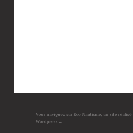
Vous naviguez sur Eco Nautisme, un site réalisé
Wordpress ...