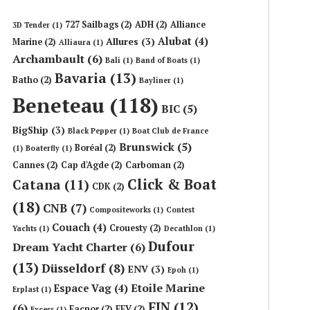
727 Sailbags
(2)
ADH
(2)
Alliance
3D Tender
(1)
Alubat
(4)
Allures
(3)
Marine
(2)
Alliaura
(1)
Archambault
(6)
Bali
(1)
Band of Boats
(1)
Bavaria
(13)
Batho
(2)
Bayliner
(1)
Beneteau
(118)
BIC
(5)
BigShip
(3)
Black Pepper
(1)
Boat Club de France
Brunswick
(5)
Boréal
(2)
(1)
Boaterfly
(1)
Cannes
(2)
Cap d'Agde
(2)
Carboman
(2)
Click & Boat
Catana
(11)
CDK
(2)
(18)
CNB
(7)
Compositeworks
(1)
Contest
Couach
(4)
Crouesty
(2)
Yachts
(1)
Decathlon
(1)
Dufour
Dream Yacht Charter
(6)
(13)
Düsseldorf
(8)
ENV
(3)
Epoh
(1)
Etoile Marine
Espace Vag
(4)
Erplast
(1)
FIN
(12)
(6)
Facnor
(2)
FFV
(2)
Excess
(1)