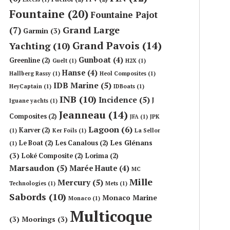
Fountaine
(20)
Fountaine Pajot
Grand Large
(7)
Garmin
(3)
Grand Pavois
(14)
Yachting
(10)
Gunboat
(4)
Greenline
(2)
Guelt
(1)
H2X
(1)
Hanse
(4)
Hallberg Rassy
(1)
Heol Composites
(1)
IDB Marine
(5)
HeyCaptain
(1)
IDBoats
(1)
INB
(10)
Incidence
(5)
J
Iguane yachts
(1)
Jeanneau
(14)
Composites
(2)
JFA
(1)
JPK
Lagoon
(6)
Karver
(2)
(1)
Ker Foils
(1)
La Sellor
Les Glénans
Le Boat
(2)
Les Canalous
(2)
(1)
(3)
Loké Composite
(2)
Lorima
(2)
Marsaudon
(5)
Marée Haute
(4)
MC
Mille
Mercury
(5)
Technologies
(1)
Mets
(1)
Sabords
(10)
Monaco Marine
Monaco
(1)
Multicoque
(3)
Moorings
(3)