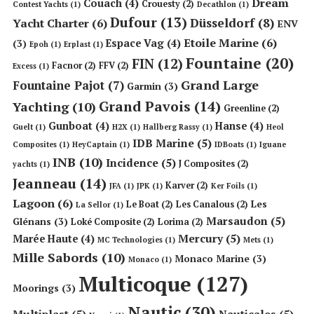
Dream
Couach
(4)
Crouesty
(2)
Contest Yachts
(1)
Decathlon
(1)
Dufour
(13)
Düsseldorf
(8)
Yacht Charter
(6)
ENV
Etoile Marine
(6)
Espace Vag
(4)
(3)
Epoh
(1)
Erplast
(1)
Fountaine
(20)
FIN
(12)
Facnor
(2)
FFV
(2)
Excess
(1)
Grand Large
Fountaine Pajot
(7)
Garmin
(3)
Grand Pavois
(14)
Yachting
(10)
Greenline
(2)
Gunboat
(4)
Hanse
(4)
Guelt
(1)
H2X
(1)
Hallberg Rassy
(1)
Heol
IDB Marine
(5)
Composites
(1)
HeyCaptain
(1)
IDBoats
(1)
Iguane
INB
(10)
Incidence
(5)
J Composites
(2)
yachts
(1)
Jeanneau
(14)
Karver
(2)
JFA
(1)
JPK
(1)
Ker Foils
(1)
Lagoon
(6)
Les
Le Boat
(2)
Les Canalous
(2)
La Sellor
(1)
Marsaudon
(5)
Glénans
(3)
Loké Composite
(2)
Lorima
(2)
Mercury
(5)
Marée Haute
(4)
MC Technologies
(1)
Mets
(1)
Mille Sabords
(10)
Monaco Marine
(3)
Monaco
(1)
Multicoque
(127)
Moorings
(3)
Nautic
(30)
Multiplast
(5)
Nauticales
(5)