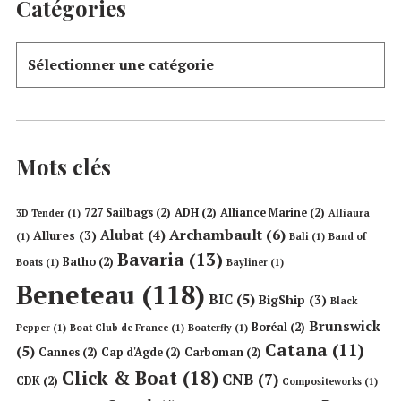
Catégories
Mots clés
727 Sailbags
(2)
ADH
(2)
Alliance Marine
(2)
3D Tender
(1)
Alliaura
Archambault
(6)
Alubat
(4)
Allures
(3)
(1)
Bali
(1)
Band of
Bavaria
(13)
Batho
(2)
Boats
(1)
Bayliner
(1)
Beneteau
(118)
BIC
(5)
BigShip
(3)
Black
Brunswick
Boréal
(2)
Pepper
(1)
Boat Club de France
(1)
Boaterfly
(1)
Catana
(11)
(5)
Cannes
(2)
Cap d'Agde
(2)
Carboman
(2)
Click & Boat
(18)
CNB
(7)
CDK
(2)
Compositeworks
(1)