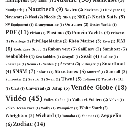
Nanni
(1)
Nautitech
(9)
Navico
(2)
Nautipark
(1)
Navicom
(1)
Navigare
(1)
North Sails
(5)
Naviwatt
(2)
Neel
(2)
Nicols
(2)
NKE
(2)
NINA
(1)
Outremer
(2)
NV Equipment
(1)
Orangemarine
(1)
Oyster Yachts
(1)
PDF
(11)
Poncin Yachts
(4)
Plastimo
(3)
Piriou
(1)
Princess
RM
Rhéa Marine
(3)
Privilège Marine
(2)
(1)
Privilège
(1)
Riva
(1)
(8)
Ruban vert
(3)
SailEasy
(3)
Samboat
(3)
Rodriguez Group
(1)
Seabubble
(4)
Seair
(4)
Sea Bubbles
(1)
Seagull
(1)
Sealine
(1)
Smartboat
Sextant
(2)
Seascape
(1)
Seimi
(1)
Selden
(1)
Sillinger
(1)
SNSM
(7)
Structures
(5)
(4)
Sunsail
(3)
Solaris
(1)
Sunreef
(1)
Tiwal
(5)
Sunseeker
(1)
Suzuki
(1)
Swan
(1)
Tofinou
(1)
Tricat
(1)
TUI
Vendée Globe
(18)
Uship
(3)
Universail
(2)
(1)
Ufast
(1)
Vidéo
(45)
Voiles et Voiliers
(2)
Voiles-Océan
(1)
Volvo
(1)
White Shark
(2)
Volvo Ocean Race
(1)
Wally
(1)
Wauquiez
(1)
Zeppelin
Wichard
(4)
Whrighton
(3)
Yamaha
(1)
Yanmar
(1)
Zodiac
(14)
(6)