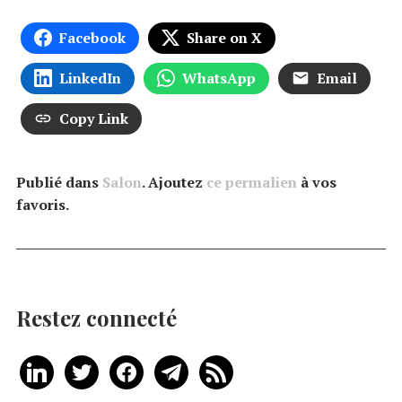
Facebook
Share on X
LinkedIn
WhatsApp
Email
Copy Link
Publié dans
Salon
. Ajoutez
ce permalien
à vos
favoris.
Restez connecté