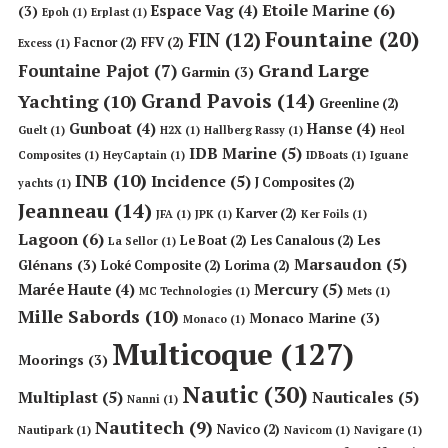
Etoile Marine
(6)
Espace Vag
(4)
(3)
Epoh
(1)
Erplast
(1)
Fountaine
(20)
FIN
(12)
Facnor
(2)
FFV
(2)
Excess
(1)
Grand Large
Fountaine Pajot
(7)
Garmin
(3)
Grand Pavois
(14)
Yachting
(10)
Greenline
(2)
Gunboat
(4)
Hanse
(4)
Guelt
(1)
H2X
(1)
Hallberg Rassy
(1)
Heol
IDB Marine
(5)
Composites
(1)
HeyCaptain
(1)
IDBoats
(1)
Iguane
INB
(10)
Incidence
(5)
J Composites
(2)
yachts
(1)
Jeanneau
(14)
Karver
(2)
JFA
(1)
JPK
(1)
Ker Foils
(1)
Lagoon
(6)
Les
Le Boat
(2)
Les Canalous
(2)
La Sellor
(1)
Marsaudon
(5)
Glénans
(3)
Loké Composite
(2)
Lorima
(2)
Mercury
(5)
Marée Haute
(4)
MC Technologies
(1)
Mets
(1)
Mille Sabords
(10)
Monaco Marine
(3)
Monaco
(1)
Multicoque
(127)
Moorings
(3)
Nautic
(30)
Multiplast
(5)
Nauticales
(5)
Nanni
(1)
Nautitech
(9)
Navico
(2)
Nautipark
(1)
Navicom
(1)
Navigare
(1)