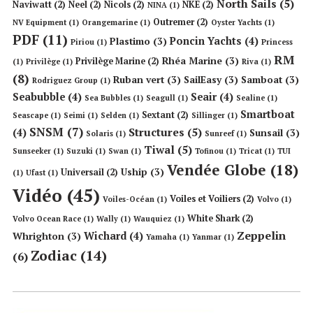
North Sails
(5)
Naviwatt
(2)
Neel
(2)
Nicols
(2)
NKE
(2)
NINA
(1)
Outremer
(2)
NV Equipment
(1)
Orangemarine
(1)
Oyster Yachts
(1)
PDF
(11)
Poncin Yachts
(4)
Plastimo
(3)
Piriou
(1)
Princess
RM
Rhéa Marine
(3)
Privilège Marine
(2)
(1)
Privilège
(1)
Riva
(1)
(8)
Ruban vert
(3)
SailEasy
(3)
Samboat
(3)
Rodriguez Group
(1)
Seabubble
(4)
Seair
(4)
Sea Bubbles
(1)
Seagull
(1)
Sealine
(1)
Smartboat
Sextant
(2)
Seascape
(1)
Seimi
(1)
Selden
(1)
Sillinger
(1)
SNSM
(7)
Structures
(5)
(4)
Sunsail
(3)
Solaris
(1)
Sunreef
(1)
Tiwal
(5)
Sunseeker
(1)
Suzuki
(1)
Swan
(1)
Tofinou
(1)
Tricat
(1)
TUI
Vendée Globe
(18)
Uship
(3)
Universail
(2)
(1)
Ufast
(1)
Vidéo
(45)
Voiles et Voiliers
(2)
Voiles-Océan
(1)
Volvo
(1)
White Shark
(2)
Volvo Ocean Race
(1)
Wally
(1)
Wauquiez
(1)
Zeppelin
Wichard
(4)
Whrighton
(3)
Yamaha
(1)
Yanmar
(1)
Zodiac
(14)
(6)