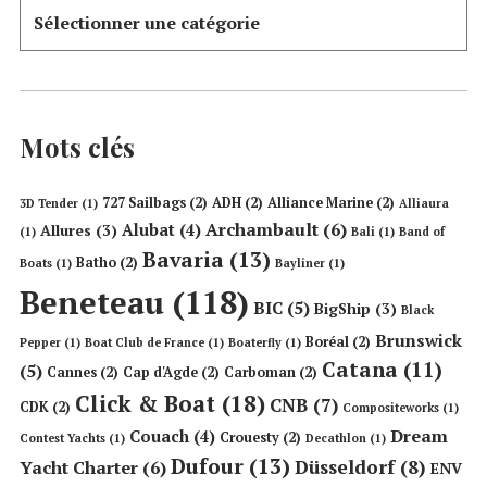
Mots clés
727 Sailbags
(2)
ADH
(2)
Alliance Marine
(2)
3D Tender
(1)
Alliaura
Archambault
(6)
Alubat
(4)
Allures
(3)
(1)
Bali
(1)
Band of
Bavaria
(13)
Batho
(2)
Boats
(1)
Bayliner
(1)
Beneteau
(118)
BIC
(5)
BigShip
(3)
Black
Brunswick
Boréal
(2)
Pepper
(1)
Boat Club de France
(1)
Boaterfly
(1)
Catana
(11)
(5)
Cannes
(2)
Cap d'Agde
(2)
Carboman
(2)
Click & Boat
(18)
CNB
(7)
CDK
(2)
Compositeworks
(1)
Dream
Couach
(4)
Crouesty
(2)
Contest Yachts
(1)
Decathlon
(1)
Dufour
(13)
Düsseldorf
(8)
Yacht Charter
(6)
ENV