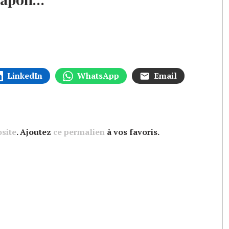
LinkedIn
WhatsApp
Email
site
. Ajoutez
ce permalien
à vos favoris.