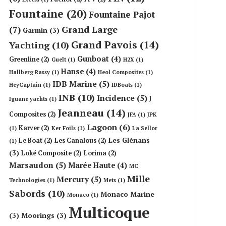
Fountaine
(20)
Fountaine Pajot
Grand Large
(7)
Garmin
(3)
Grand Pavois
(14)
Yachting
(10)
Gunboat
(4)
Greenline
(2)
Guelt
(1)
H2X
(1)
Hanse
(4)
Hallberg Rassy
(1)
Heol Composites
(1)
IDB Marine
(5)
HeyCaptain
(1)
IDBoats
(1)
INB
(10)
Incidence
(5)
J
Iguane yachts
(1)
Jeanneau
(14)
Composites
(2)
JFA
(1)
JPK
Lagoon
(6)
Karver
(2)
(1)
Ker Foils
(1)
La Sellor
Les Glénans
Le Boat
(2)
Les Canalous
(2)
(1)
(3)
Loké Composite
(2)
Lorima
(2)
Marsaudon
(5)
Marée Haute
(4)
MC
Mille
Mercury
(5)
Technologies
(1)
Mets
(1)
Sabords
(10)
Monaco Marine
Monaco
(1)
Multicoque
(3)
Moorings
(3)