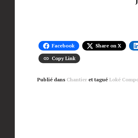
Facebook
Share on X
Copy Link
Publié dans
Chantier
et tagué
Loké Compo