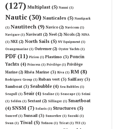
(127)
Multiplast
(5)
Nanni
(1)
Nautic
(30)
Nauticales
(5)
Nautipark
Nautitech
(9)
Navico
(2)
(1)
Navicom
(1)
Naviwatt
(2)
Neel
(2)
Nicols
(2)
Navigare
(1)
NINA
North Sails
(5)
NKE
(2)
(1)
NV Equipment
(1)
Outremer
(2)
Orangemarine
(1)
Oyster Yachts
(1)
PDF
(11)
Poncin
Plastimo
(3)
Piriou
(1)
Yachts
(4)
Privilège
Princess
(1)
Privilège
(1)
RM
(8)
Rhéa Marine
(3)
Marine
(2)
Riva
(1)
Ruban vert
(3)
SailEasy
(3)
Rodriguez Group
(1)
Seabubble
(4)
Samboat
(3)
Sea Bubbles
(1)
Seair
(4)
Seagull
(1)
Sealine
(1)
Seascape
(1)
Seimi
Smartboat
Sextant
(2)
(1)
Selden
(1)
Sillinger
(1)
SNSM
(7)
Structures
(5)
(4)
Solaris
(1)
Sunsail
(3)
Sunreef
(1)
Sunseeker
(1)
Suzuki
(1)
Tiwal
(5)
Swan
(1)
Tofinou
(1)
Tricat
(1)
TUI
(1)