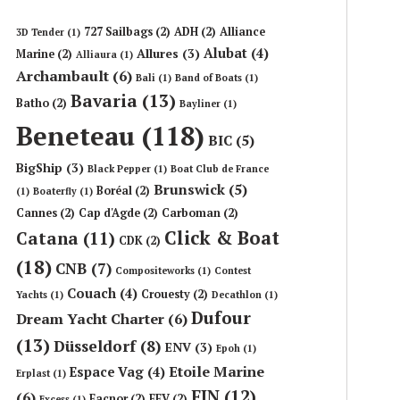
727 Sailbags
(2)
ADH
(2)
Alliance
3D Tender
(1)
Alubat
(4)
Allures
(3)
Marine
(2)
Alliaura
(1)
Archambault
(6)
Bali
(1)
Band of Boats
(1)
Bavaria
(13)
Batho
(2)
Bayliner
(1)
Beneteau
(118)
BIC
(5)
BigShip
(3)
Black Pepper
(1)
Boat Club de France
Brunswick
(5)
Boréal
(2)
(1)
Boaterfly
(1)
Cannes
(2)
Cap d'Agde
(2)
Carboman
(2)
Click & Boat
Catana
(11)
CDK
(2)
(18)
CNB
(7)
Compositeworks
(1)
Contest
Couach
(4)
Crouesty
(2)
Yachts
(1)
Decathlon
(1)
Dufour
Dream Yacht Charter
(6)
(13)
Düsseldorf
(8)
ENV
(3)
Epoh
(1)
Etoile Marine
Espace Vag
(4)
Erplast
(1)
FIN
(12)
(6)
Facnor
(2)
FFV
(2)
Excess
(1)