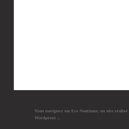
Vous naviguez sur Eco Nautisme, un site réalisé
Wordpress ...