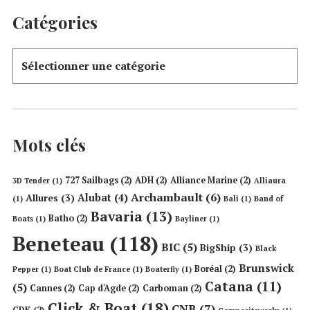
Catégories
Mots clés
727 Sailbags
(2)
ADH
(2)
Alliance Marine
(2)
3D Tender
(1)
Alliaura
Archambault
(6)
Alubat
(4)
Allures
(3)
(1)
Bali
(1)
Band of
Bavaria
(13)
Batho
(2)
Boats
(1)
Bayliner
(1)
Beneteau
(118)
BIC
(5)
BigShip
(3)
Black
Brunswick
Boréal
(2)
Pepper
(1)
Boat Club de France
(1)
Boaterfly
(1)
Catana
(11)
(5)
Cannes
(2)
Cap d'Agde
(2)
Carboman
(2)
Click & Boat
(18)
CNB
(7)