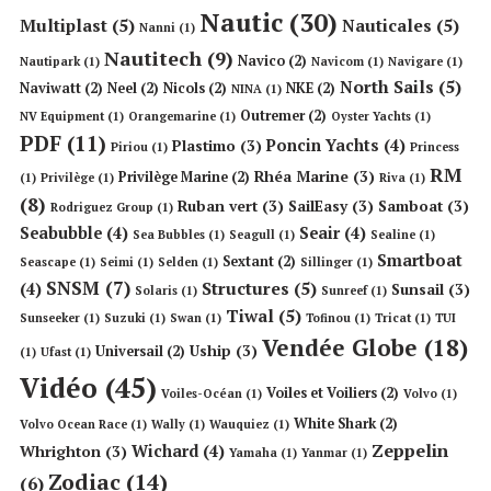
Nautic
(30)
Multiplast
(5)
Nauticales
(5)
Nanni
(1)
Nautitech
(9)
Navico
(2)
Nautipark
(1)
Navicom
(1)
Navigare
(1)
North Sails
(5)
Naviwatt
(2)
Neel
(2)
Nicols
(2)
NKE
(2)
NINA
(1)
Outremer
(2)
NV Equipment
(1)
Orangemarine
(1)
Oyster Yachts
(1)
PDF
(11)
Poncin Yachts
(4)
Plastimo
(3)
Piriou
(1)
Princess
RM
Rhéa Marine
(3)
Privilège Marine
(2)
(1)
Privilège
(1)
Riva
(1)
(8)
Ruban vert
(3)
SailEasy
(3)
Samboat
(3)
Rodriguez Group
(1)
Seabubble
(4)
Seair
(4)
Sea Bubbles
(1)
Seagull
(1)
Sealine
(1)
Smartboat
Sextant
(2)
Seascape
(1)
Seimi
(1)
Selden
(1)
Sillinger
(1)
SNSM
(7)
Structures
(5)
(4)
Sunsail
(3)
Solaris
(1)
Sunreef
(1)
Tiwal
(5)
Sunseeker
(1)
Suzuki
(1)
Swan
(1)
Tofinou
(1)
Tricat
(1)
TUI
Vendée Globe
(18)
Uship
(3)
Universail
(2)
(1)
Ufast
(1)
Vidéo
(45)
Voiles et Voiliers
(2)
Voiles-Océan
(1)
Volvo
(1)
White Shark
(2)
Volvo Ocean Race
(1)
Wally
(1)
Wauquiez
(1)
Zeppelin
Wichard
(4)
Whrighton
(3)
Yamaha
(1)
Yanmar
(1)
Zodiac
(14)
(6)