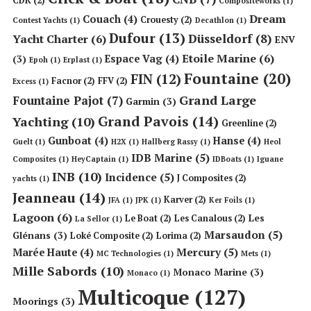
CDK
(2)
Compositeworks
(1)
Dream
Couach
(4)
Crouesty
(2)
Contest Yachts
(1)
Decathlon
(1)
Dufour
(13)
Düsseldorf
(8)
Yacht Charter
(6)
ENV
Etoile Marine
(6)
Espace Vag
(4)
(3)
Epoh
(1)
Erplast
(1)
Fountaine
(20)
FIN
(12)
Facnor
(2)
FFV
(2)
Excess
(1)
Grand Large
Fountaine Pajot
(7)
Garmin
(3)
Grand Pavois
(14)
Yachting
(10)
Greenline
(2)
Gunboat
(4)
Hanse
(4)
Guelt
(1)
H2X
(1)
Hallberg Rassy
(1)
Heol
IDB Marine
(5)
Composites
(1)
HeyCaptain
(1)
IDBoats
(1)
Iguane
INB
(10)
Incidence
(5)
J Composites
(2)
yachts
(1)
Jeanneau
(14)
Karver
(2)
JFA
(1)
JPK
(1)
Ker Foils
(1)
Lagoon
(6)
Les
Le Boat
(2)
Les Canalous
(2)
La Sellor
(1)
Marsaudon
(5)
Glénans
(3)
Loké Composite
(2)
Lorima
(2)
Mercury
(5)
Marée Haute
(4)
MC Technologies
(1)
Mets
(1)
Mille Sabords
(10)
Monaco Marine
(3)
Monaco
(1)
Multicoque
(127)
Moorings
(3)