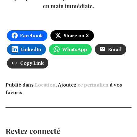
en main immédiate.
Facebook
Share on X
LinkedIn
WhatsApp
Email
Copy Link
Publié dans
Location
. Ajoutez
ce permalien
à vos
favoris.
Restez connecté