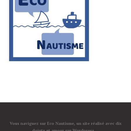
Vous naviguez sur Eco Nautisme, un site réalisé avec dix
doigts et amour sur Wordpress ...