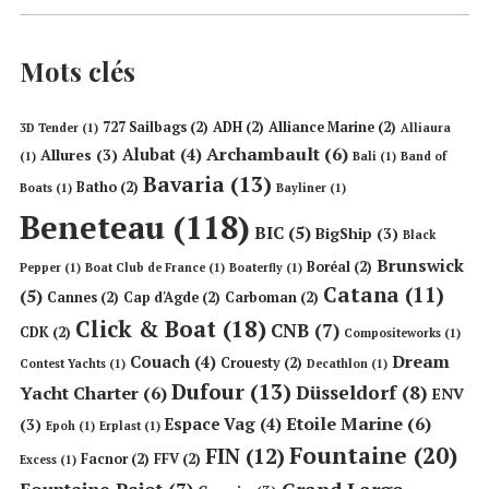
Mots clés
727 Sailbags
(2)
ADH
(2)
Alliance Marine
(2)
3D Tender
(1)
Alliaura
Archambault
(6)
Alubat
(4)
Allures
(3)
(1)
Bali
(1)
Band of
Bavaria
(13)
Batho
(2)
Boats
(1)
Bayliner
(1)
Beneteau
(118)
BIC
(5)
BigShip
(3)
Black
Brunswick
Boréal
(2)
Pepper
(1)
Boat Club de France
(1)
Boaterfly
(1)
Catana
(11)
(5)
Cannes
(2)
Cap d'Agde
(2)
Carboman
(2)
Click & Boat
(18)
CNB
(7)
CDK
(2)
Compositeworks
(1)
Dream
Couach
(4)
Crouesty
(2)
Contest Yachts
(1)
Decathlon
(1)
Dufour
(13)
Düsseldorf
(8)
Yacht Charter
(6)
ENV
Etoile Marine
(6)
Espace Vag
(4)
(3)
Epoh
(1)
Erplast
(1)
Fountaine
(20)
FIN
(12)
Facnor
(2)
FFV
(2)
Excess
(1)