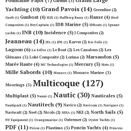
Grand Large
Fountaine Pajot
(7)
Garmin
(3)
Grand Pavois
(14)
Yachting
(10)
Greenline
(2)
Gunboat
(4)
Hanse
(4)
Guelt
(1)
H2X
(1)
Hallberg Rassy
(1)
Heol
IDB Marine
(5)
Composites
(1)
HeyCaptain
(1)
IDBoats
(1)
Iguane
INB
(10)
Incidence
(5)
J Composites
(2)
yachts
(1)
Jeanneau
(14)
Karver
(2)
JFA
(1)
JPK
(1)
Ker Foils
(1)
Lagoon
(6)
Les
Le Boat
(2)
Les Canalous
(2)
La Sellor
(1)
Marsaudon
(5)
Glénans
(3)
Loké Composite
(2)
Lorima
(2)
Mercury
(5)
Marée Haute
(4)
MC Technologies
(1)
Mets
(1)
Mille Sabords
(10)
Monaco Marine
(3)
Monaco
(1)
Multicoque
(127)
Moorings
(3)
Nautic
(30)
Multiplast
(5)
Nauticales
(5)
Nanni
(1)
Nautitech
(9)
Navico
(2)
Nautipark
(1)
Navicom
(1)
Navigare
(1)
North Sails
(5)
Naviwatt
(2)
Neel
(2)
Nicols
(2)
NKE
(2)
NINA
(1)
Outremer
(2)
NV Equipment
(1)
Orangemarine
(1)
Oyster Yachts
(1)
PDF
(11)
Poncin Yachts
(4)
Plastimo
(3)
Piriou
(1)
Princess