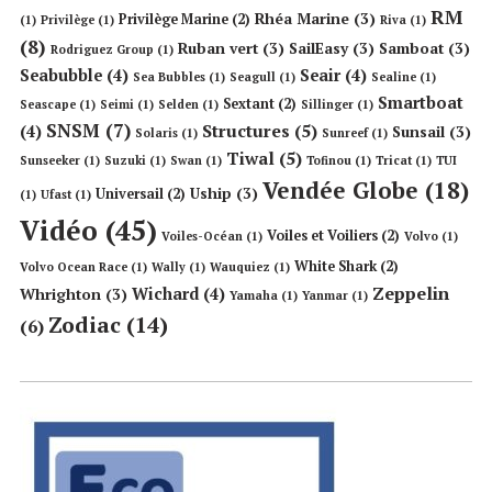
RM
Rhéa Marine
(3)
Privilège Marine
(2)
(1)
Privilège
(1)
Riva
(1)
(8)
Ruban vert
(3)
SailEasy
(3)
Samboat
(3)
Rodriguez Group
(1)
Seabubble
(4)
Seair
(4)
Sea Bubbles
(1)
Seagull
(1)
Sealine
(1)
Smartboat
Sextant
(2)
Seascape
(1)
Seimi
(1)
Selden
(1)
Sillinger
(1)
SNSM
(7)
Structures
(5)
(4)
Sunsail
(3)
Solaris
(1)
Sunreef
(1)
Tiwal
(5)
Sunseeker
(1)
Suzuki
(1)
Swan
(1)
Tofinou
(1)
Tricat
(1)
TUI
Vendée Globe
(18)
Uship
(3)
Universail
(2)
(1)
Ufast
(1)
Vidéo
(45)
Voiles et Voiliers
(2)
Voiles-Océan
(1)
Volvo
(1)
White Shark
(2)
Volvo Ocean Race
(1)
Wally
(1)
Wauquiez
(1)
Zeppelin
Wichard
(4)
Whrighton
(3)
Yamaha
(1)
Yanmar
(1)
Zodiac
(14)
(6)