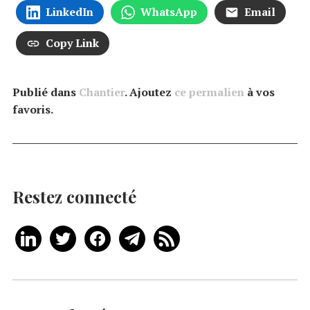
LinkedIn
WhatsApp
Email
Copy Link
Publié dans
Chantier
. Ajoutez
ce permalien
à vos
favoris.
Restez connecté