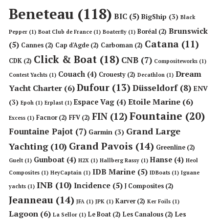
Beneteau
(118)
BIC
(5)
BigShip
(3)
Black
Brunswick
Boréal
(2)
Pepper
(1)
Boat Club de France
(1)
Boaterfly
(1)
Catana
(11)
(5)
Cannes
(2)
Cap d'Agde
(2)
Carboman
(2)
Click & Boat
(18)
CNB
(7)
CDK
(2)
Compositeworks
(1)
Dream
Couach
(4)
Crouesty
(2)
Contest Yachts
(1)
Decathlon
(1)
Dufour
(13)
Düsseldorf
(8)
Yacht Charter
(6)
ENV
Etoile Marine
(6)
Espace Vag
(4)
(3)
Epoh
(1)
Erplast
(1)
Fountaine
(20)
FIN
(12)
Facnor
(2)
FFV
(2)
Excess
(1)
Grand Large
Fountaine Pajot
(7)
Garmin
(3)
Grand Pavois
(14)
Yachting
(10)
Greenline
(2)
Gunboat
(4)
Hanse
(4)
Guelt
(1)
H2X
(1)
Hallberg Rassy
(1)
Heol
IDB Marine
(5)
Composites
(1)
HeyCaptain
(1)
IDBoats
(1)
Iguane
INB
(10)
Incidence
(5)
J Composites
(2)
yachts
(1)
Jeanneau
(14)
Karver
(2)
JFA
(1)
JPK
(1)
Ker Foils
(1)
Lagoon
(6)
Les
Le Boat
(2)
Les Canalous
(2)
La Sellor
(1)