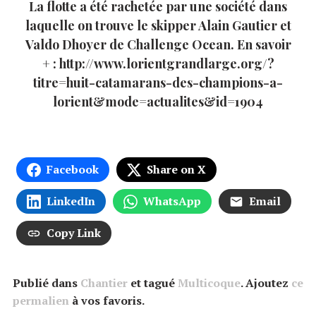
La flotte a été rachetée par une société dans
laquelle on trouve le skipper Alain Gautier et
Valdo Dhoyer de Challenge Ocean. En savoir
+ : http://www.lorientgrandlarge.org/?
titre=huit-catamarans-des-champions-a-
lorient&mode=actualites&id=1904
Facebook
Share on X
LinkedIn
WhatsApp
Email
Copy Link
Publié dans
Chantier
et tagué
Multicoque
. Ajoutez
ce
permalien
à vos favoris.