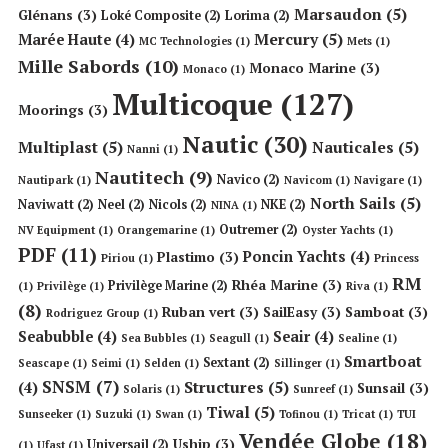
Marsaudon
(5)
Glénans
(3)
Loké Composite
(2)
Lorima
(2)
Mercury
(5)
Marée Haute
(4)
MC Technologies
(1)
Mets
(1)
Mille Sabords
(10)
Monaco Marine
(3)
Monaco
(1)
Multicoque
(127)
Moorings
(3)
Nautic
(30)
Multiplast
(5)
Nauticales
(5)
Nanni
(1)
Nautitech
(9)
Navico
(2)
Nautipark
(1)
Navicom
(1)
Navigare
(1)
North Sails
(5)
Naviwatt
(2)
Neel
(2)
Nicols
(2)
NKE
(2)
NINA
(1)
Outremer
(2)
NV Equipment
(1)
Orangemarine
(1)
Oyster Yachts
(1)
PDF
(11)
Poncin Yachts
(4)
Plastimo
(3)
Piriou
(1)
Princess
RM
Rhéa Marine
(3)
Privilège Marine
(2)
(1)
Privilège
(1)
Riva
(1)
(8)
Ruban vert
(3)
SailEasy
(3)
Samboat
(3)
Rodriguez Group
(1)
Seabubble
(4)
Seair
(4)
Sea Bubbles
(1)
Seagull
(1)
Sealine
(1)
Smartboat
Sextant
(2)
Seascape
(1)
Seimi
(1)
Selden
(1)
Sillinger
(1)
SNSM
(7)
Structures
(5)
(4)
Sunsail
(3)
Solaris
(1)
Sunreef
(1)
Tiwal
(5)
Sunseeker
(1)
Suzuki
(1)
Swan
(1)
Tofinou
(1)
Tricat
(1)
TUI
Vendée Globe
(18)
Uship
(3)
Universail
(2)
(1)
Ufast
(1)