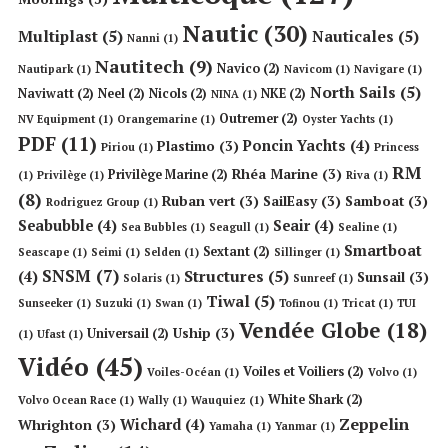
Nautic
(30)
Multiplast
(5)
Nauticales
(5)
Nanni
(1)
Nautitech
(9)
Navico
(2)
Nautipark
(1)
Navicom
(1)
Navigare
(1)
North Sails
(5)
Naviwatt
(2)
Neel
(2)
Nicols
(2)
NKE
(2)
NINA
(1)
Outremer
(2)
NV Equipment
(1)
Orangemarine
(1)
Oyster Yachts
(1)
PDF
(11)
Poncin Yachts
(4)
Plastimo
(3)
Piriou
(1)
Princess
RM
Rhéa Marine
(3)
Privilège Marine
(2)
(1)
Privilège
(1)
Riva
(1)
(8)
Ruban vert
(3)
SailEasy
(3)
Samboat
(3)
Rodriguez Group
(1)
Seabubble
(4)
Seair
(4)
Sea Bubbles
(1)
Seagull
(1)
Sealine
(1)
Smartboat
Sextant
(2)
Seascape
(1)
Seimi
(1)
Selden
(1)
Sillinger
(1)
SNSM
(7)
Structures
(5)
(4)
Sunsail
(3)
Solaris
(1)
Sunreef
(1)
Tiwal
(5)
Sunseeker
(1)
Suzuki
(1)
Swan
(1)
Tofinou
(1)
Tricat
(1)
TUI
Vendée Globe
(18)
Uship
(3)
Universail
(2)
(1)
Ufast
(1)
Vidéo
(45)
Voiles et Voiliers
(2)
Voiles-Océan
(1)
Volvo
(1)
White Shark
(2)
Volvo Ocean Race
(1)
Wally
(1)
Wauquiez
(1)
Zeppelin
Wichard
(4)
Whrighton
(3)
Yamaha
(1)
Yanmar
(1)