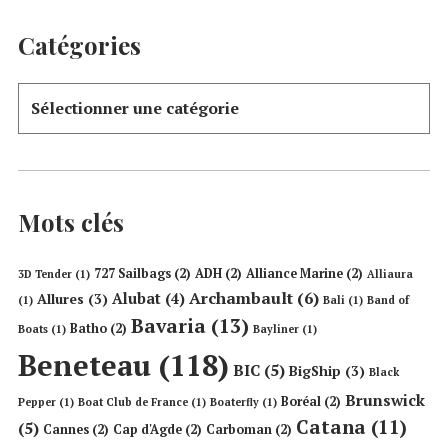
Catégories
Mots clés
727 Sailbags
(2)
ADH
(2)
Alliance Marine
(2)
3D Tender
(1)
Alliaura
Archambault
(6)
Alubat
(4)
Allures
(3)
(1)
Bali
(1)
Band of
Bavaria
(13)
Batho
(2)
Boats
(1)
Bayliner
(1)
Beneteau
(118)
BIC
(5)
BigShip
(3)
Black
Brunswick
Boréal
(2)
Pepper
(1)
Boat Club de France
(1)
Boaterfly
(1)
Catana
(11)
(5)
Cannes
(2)
Cap d'Agde
(2)
Carboman
(2)