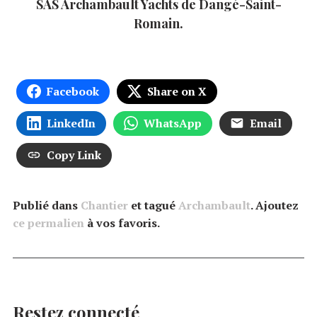
SAS Archambault Yachts de Dangé-Saint-
Romain.
Facebook
Share on X
LinkedIn
WhatsApp
Email
Copy Link
Publié dans
Chantier
et tagué
Archambault
. Ajoutez
ce permalien
à vos favoris.
Restez connecté