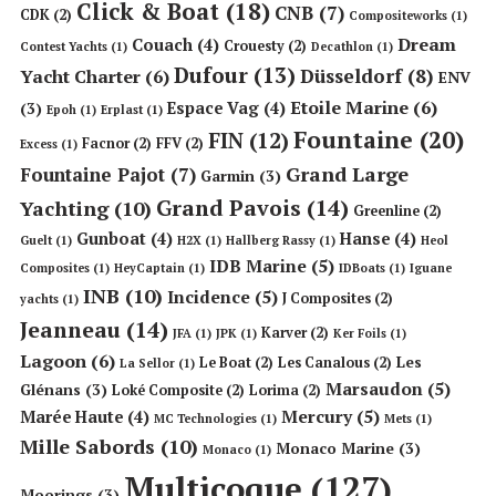
Click & Boat
(18)
CNB
(7)
CDK
(2)
Compositeworks
(1)
Dream
Couach
(4)
Crouesty
(2)
Contest Yachts
(1)
Decathlon
(1)
Dufour
(13)
Düsseldorf
(8)
Yacht Charter
(6)
ENV
Etoile Marine
(6)
Espace Vag
(4)
(3)
Epoh
(1)
Erplast
(1)
Fountaine
(20)
FIN
(12)
Facnor
(2)
FFV
(2)
Excess
(1)
Grand Large
Fountaine Pajot
(7)
Garmin
(3)
Grand Pavois
(14)
Yachting
(10)
Greenline
(2)
Gunboat
(4)
Hanse
(4)
Guelt
(1)
H2X
(1)
Hallberg Rassy
(1)
Heol
IDB Marine
(5)
Composites
(1)
HeyCaptain
(1)
IDBoats
(1)
Iguane
INB
(10)
Incidence
(5)
J Composites
(2)
yachts
(1)
Jeanneau
(14)
Karver
(2)
JFA
(1)
JPK
(1)
Ker Foils
(1)
Lagoon
(6)
Les
Le Boat
(2)
Les Canalous
(2)
La Sellor
(1)
Marsaudon
(5)
Glénans
(3)
Loké Composite
(2)
Lorima
(2)
Mercury
(5)
Marée Haute
(4)
MC Technologies
(1)
Mets
(1)
Mille Sabords
(10)
Monaco Marine
(3)
Monaco
(1)
Multicoque
(127)
Moorings
(3)