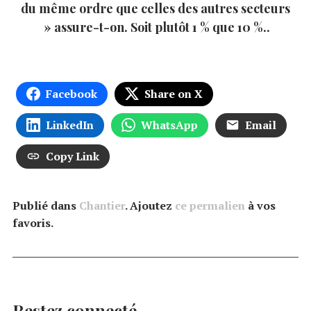
du même ordre que celles des autres secteurs
» assure-t-on. Soit plutôt 1 % que 10 %..
Facebook
Share on X
LinkedIn
WhatsApp
Email
Copy Link
Publié dans
Chantier
. Ajoutez
ce permalien
à vos
favoris.
Restez connecté