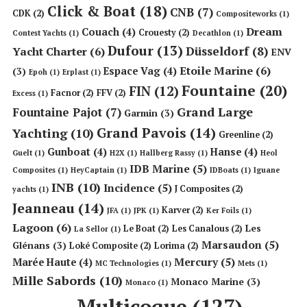
Click & Boat
(18)
CNB
(7)
CDK
(2)
Compositeworks
(1)
Dream
Couach
(4)
Crouesty
(2)
Contest Yachts
(1)
Decathlon
(1)
Dufour
(13)
Düsseldorf
(8)
Yacht Charter
(6)
ENV
Etoile Marine
(6)
Espace Vag
(4)
(3)
Epoh
(1)
Erplast
(1)
Fountaine
(20)
FIN
(12)
Facnor
(2)
FFV
(2)
Excess
(1)
Grand Large
Fountaine Pajot
(7)
Garmin
(3)
Grand Pavois
(14)
Yachting
(10)
Greenline
(2)
Gunboat
(4)
Hanse
(4)
Guelt
(1)
H2X
(1)
Hallberg Rassy
(1)
Heol
IDB Marine
(5)
Composites
(1)
HeyCaptain
(1)
IDBoats
(1)
Iguane
INB
(10)
Incidence
(5)
J Composites
(2)
yachts
(1)
Jeanneau
(14)
Karver
(2)
JFA
(1)
JPK
(1)
Ker Foils
(1)
Lagoon
(6)
Les
Le Boat
(2)
Les Canalous
(2)
La Sellor
(1)
Marsaudon
(5)
Glénans
(3)
Loké Composite
(2)
Lorima
(2)
Mercury
(5)
Marée Haute
(4)
MC Technologies
(1)
Mets
(1)
Mille Sabords
(10)
Monaco Marine
(3)
Monaco
(1)
Multicoque
(127)