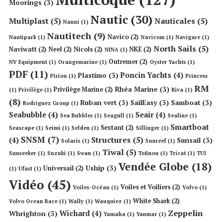
Moorings
(3)
Nautic
(30)
Multiplast
(5)
Nauticales
(5)
Nanni
(1)
Nautitech
(9)
Navico
(2)
Nautipark
(1)
Navicom
(1)
Navigare
(1)
North Sails
(5)
Naviwatt
(2)
Neel
(2)
Nicols
(2)
NKE
(2)
NINA
(1)
Outremer
(2)
NV Equipment
(1)
Orangemarine
(1)
Oyster Yachts
(1)
PDF
(11)
Poncin Yachts
(4)
Plastimo
(3)
Piriou
(1)
Princess
RM
Rhéa Marine
(3)
Privilège Marine
(2)
(1)
Privilège
(1)
Riva
(1)
(8)
Ruban vert
(3)
SailEasy
(3)
Samboat
(3)
Rodriguez Group
(1)
Seabubble
(4)
Seair
(4)
Sea Bubbles
(1)
Seagull
(1)
Sealine
(1)
Smartboat
Sextant
(2)
Seascape
(1)
Seimi
(1)
Selden
(1)
Sillinger
(1)
SNSM
(7)
Structures
(5)
(4)
Sunsail
(3)
Solaris
(1)
Sunreef
(1)
Tiwal
(5)
Sunseeker
(1)
Suzuki
(1)
Swan
(1)
Tofinou
(1)
Tricat
(1)
TUI
Vendée Globe
(18)
Uship
(3)
Universail
(2)
(1)
Ufast
(1)
Vidéo
(45)
Voiles et Voiliers
(2)
Voiles-Océan
(1)
Volvo
(1)
White Shark
(2)
Volvo Ocean Race
(1)
Wally
(1)
Wauquiez
(1)
Zeppelin
Wichard
(4)
Whrighton
(3)
Yamaha
(1)
Yanmar
(1)