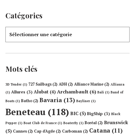
Catégories
Mots clés
727 Sailbags
(2)
ADH
(2)
Alliance Marine
(2)
3D Tender
(1)
Alliaura
Archambault
(6)
Alubat
(4)
Allures
(3)
(1)
Bali
(1)
Band of
Bavaria
(13)
Batho
(2)
Boats
(1)
Bayliner
(1)
Beneteau
(118)
BIC
(5)
BigShip
(3)
Black
Brunswick
Boréal
(2)
Pepper
(1)
Boat Club de France
(1)
Boaterfly
(1)
Catana
(11)
(5)
Cannes
(2)
Cap d'Agde
(2)
Carboman
(2)