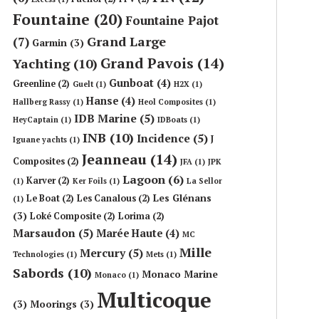
Fountaine
(20)
Fountaine Pajot
Grand Large
(7)
Garmin
(3)
Grand Pavois
(14)
Yachting
(10)
Gunboat
(4)
Greenline
(2)
Guelt
(1)
H2X
(1)
Hanse
(4)
Hallberg Rassy
(1)
Heol Composites
(1)
IDB Marine
(5)
HeyCaptain
(1)
IDBoats
(1)
INB
(10)
Incidence
(5)
J
Iguane yachts
(1)
Jeanneau
(14)
Composites
(2)
JFA
(1)
JPK
Lagoon
(6)
Karver
(2)
(1)
Ker Foils
(1)
La Sellor
Les Glénans
Le Boat
(2)
Les Canalous
(2)
(1)
(3)
Loké Composite
(2)
Lorima
(2)
Marsaudon
(5)
Marée Haute
(4)
MC
Mille
Mercury
(5)
Technologies
(1)
Mets
(1)
Sabords
(10)
Monaco Marine
Monaco
(1)
Multicoque
(3)
Moorings
(3)