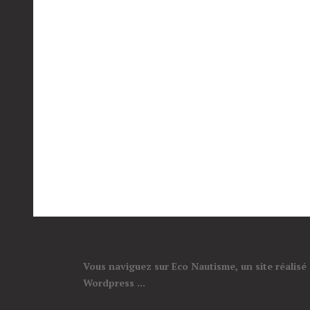
Vous naviguez sur Eco Nautisme, un site réalisé
Wordpress ...