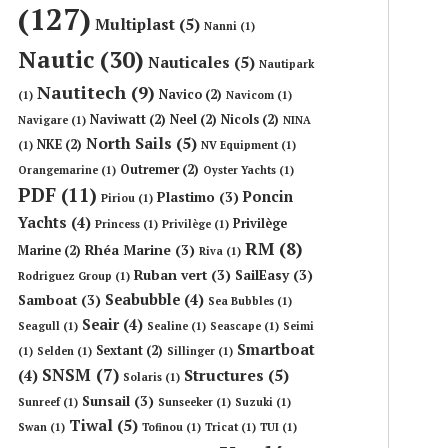
(127)
Multiplast
(5)
Nanni
(1)
Nautic
(30)
Nauticales
(5)
Nautipark
Nautitech
(9)
Navico
(2)
(1)
Navicom
(1)
Naviwatt
(2)
Neel
(2)
Nicols
(2)
Navigare
(1)
NINA
North Sails
(5)
NKE
(2)
(1)
NV Equipment
(1)
Outremer
(2)
Orangemarine
(1)
Oyster Yachts
(1)
PDF
(11)
Poncin
Plastimo
(3)
Piriou
(1)
Yachts
(4)
Privilège
Princess
(1)
Privilège
(1)
RM
(8)
Rhéa Marine
(3)
Marine
(2)
Riva
(1)
Ruban vert
(3)
SailEasy
(3)
Rodriguez Group
(1)
Seabubble
(4)
Samboat
(3)
Sea Bubbles
(1)
Seair
(4)
Seagull
(1)
Sealine
(1)
Seascape
(1)
Seimi
Smartboat
Sextant
(2)
(1)
Selden
(1)
Sillinger
(1)
SNSM
(7)
Structures
(5)
(4)
Solaris
(1)
Sunsail
(3)
Sunreef
(1)
Sunseeker
(1)
Suzuki
(1)
Tiwal
(5)
Swan
(1)
Tofinou
(1)
Tricat
(1)
TUI
(1)