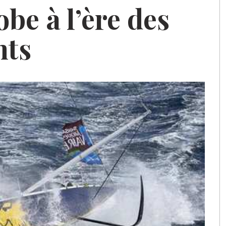
be à l’ère des
nts