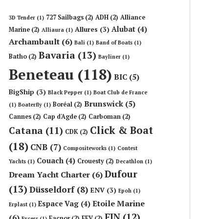
727 Sailbags
(2)
ADH
(2)
Alliance
3D Tender
(1)
Alubat
(4)
Allures
(3)
Marine
(2)
Alliaura
(1)
Archambault
(6)
Bali
(1)
Band of Boats
(1)
Bavaria
(13)
Batho
(2)
Bayliner
(1)
Beneteau
(118)
BIC
(5)
BigShip
(3)
Black Pepper
(1)
Boat Club de France
Brunswick
(5)
Boréal
(2)
(1)
Boaterfly
(1)
Cannes
(2)
Cap d'Agde
(2)
Carboman
(2)
Click & Boat
Catana
(11)
CDK
(2)
(18)
CNB
(7)
Compositeworks
(1)
Contest
Couach
(4)
Crouesty
(2)
Yachts
(1)
Decathlon
(1)
Dufour
Dream Yacht Charter
(6)
(13)
Düsseldorf
(8)
ENV
(3)
Epoh
(1)
Etoile Marine
Espace Vag
(4)
Erplast
(1)
FIN
(12)
(6)
Facnor
(2)
FFV
(2)
Excess
(1)