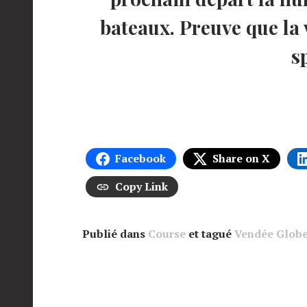
bateaux. Preuve que la 
s
Facebook
Share on X
Copy Link
Publié dans
Course
et tagué
Vendée Glob