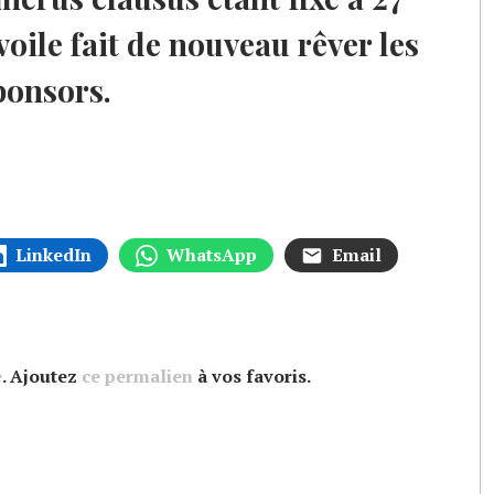
voile fait de nouveau rêver les
ponsors.
LinkedIn
WhatsApp
Email
e
. Ajoutez
ce permalien
à vos favoris.