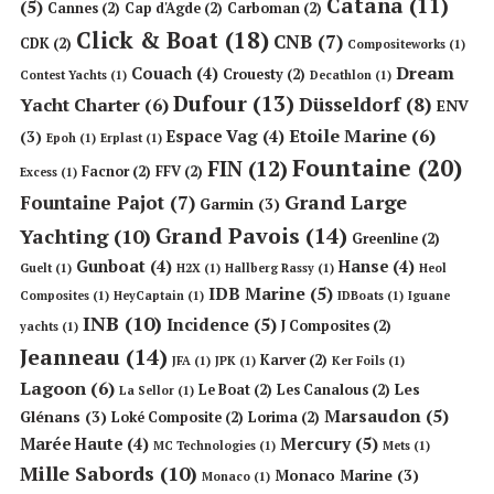
Catana
(11)
(5)
Cannes
(2)
Cap d'Agde
(2)
Carboman
(2)
Click & Boat
(18)
CNB
(7)
CDK
(2)
Compositeworks
(1)
Dream
Couach
(4)
Crouesty
(2)
Contest Yachts
(1)
Decathlon
(1)
Dufour
(13)
Düsseldorf
(8)
Yacht Charter
(6)
ENV
Etoile Marine
(6)
Espace Vag
(4)
(3)
Epoh
(1)
Erplast
(1)
Fountaine
(20)
FIN
(12)
Facnor
(2)
FFV
(2)
Excess
(1)
Grand Large
Fountaine Pajot
(7)
Garmin
(3)
Grand Pavois
(14)
Yachting
(10)
Greenline
(2)
Gunboat
(4)
Hanse
(4)
Guelt
(1)
H2X
(1)
Hallberg Rassy
(1)
Heol
IDB Marine
(5)
Composites
(1)
HeyCaptain
(1)
IDBoats
(1)
Iguane
INB
(10)
Incidence
(5)
J Composites
(2)
yachts
(1)
Jeanneau
(14)
Karver
(2)
JFA
(1)
JPK
(1)
Ker Foils
(1)
Lagoon
(6)
Les
Le Boat
(2)
Les Canalous
(2)
La Sellor
(1)
Marsaudon
(5)
Glénans
(3)
Loké Composite
(2)
Lorima
(2)
Mercury
(5)
Marée Haute
(4)
MC Technologies
(1)
Mets
(1)
Mille Sabords
(10)
Monaco Marine
(3)
Monaco
(1)