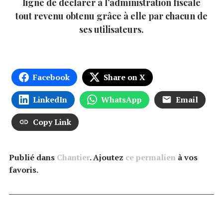
ligne de déclarer à l’administration fiscale
tout revenu obtenu grâce à elle par chacun de
ses utilisateurs.
Facebook
Share on X
LinkedIn
WhatsApp
Email
Copy Link
Publié dans
Chantier
. Ajoutez
ce permalien
à vos
favoris.