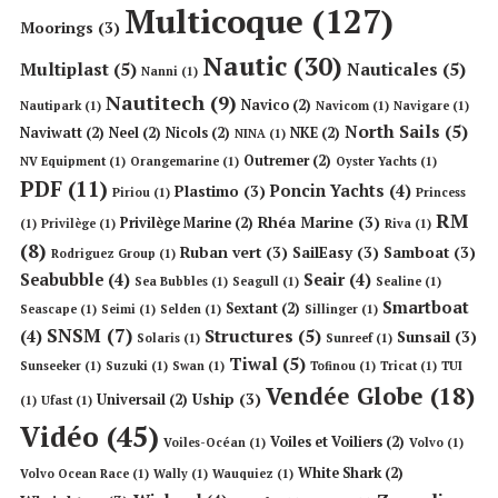
Multicoque
(127)
Moorings
(3)
Nautic
(30)
Multiplast
(5)
Nauticales
(5)
Nanni
(1)
Nautitech
(9)
Navico
(2)
Nautipark
(1)
Navicom
(1)
Navigare
(1)
North Sails
(5)
Naviwatt
(2)
Neel
(2)
Nicols
(2)
NKE
(2)
NINA
(1)
Outremer
(2)
NV Equipment
(1)
Orangemarine
(1)
Oyster Yachts
(1)
PDF
(11)
Poncin Yachts
(4)
Plastimo
(3)
Piriou
(1)
Princess
RM
Rhéa Marine
(3)
Privilège Marine
(2)
(1)
Privilège
(1)
Riva
(1)
(8)
Ruban vert
(3)
SailEasy
(3)
Samboat
(3)
Rodriguez Group
(1)
Seabubble
(4)
Seair
(4)
Sea Bubbles
(1)
Seagull
(1)
Sealine
(1)
Smartboat
Sextant
(2)
Seascape
(1)
Seimi
(1)
Selden
(1)
Sillinger
(1)
SNSM
(7)
Structures
(5)
(4)
Sunsail
(3)
Solaris
(1)
Sunreef
(1)
Tiwal
(5)
Sunseeker
(1)
Suzuki
(1)
Swan
(1)
Tofinou
(1)
Tricat
(1)
TUI
Vendée Globe
(18)
Uship
(3)
Universail
(2)
(1)
Ufast
(1)
Vidéo
(45)
Voiles et Voiliers
(2)
Voiles-Océan
(1)
Volvo
(1)
White Shark
(2)
Volvo Ocean Race
(1)
Wally
(1)
Wauquiez
(1)