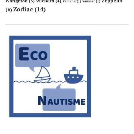
Zeppelin
Wichard
(4)
Whrighton
(3)
Yamaha
(1)
Yanmar
(1)
Zodiac
(14)
(6)