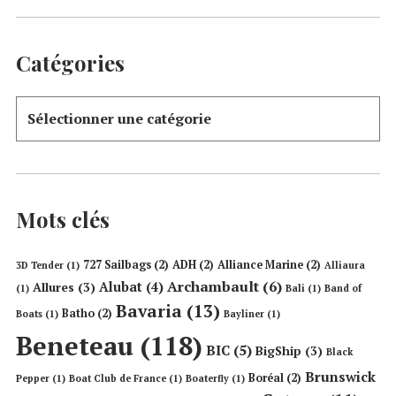
Catégories
Mots clés
727 Sailbags
(2)
ADH
(2)
Alliance Marine
(2)
3D Tender
(1)
Alliaura
Archambault
(6)
Alubat
(4)
Allures
(3)
(1)
Bali
(1)
Band of
Bavaria
(13)
Batho
(2)
Boats
(1)
Bayliner
(1)
Beneteau
(118)
BIC
(5)
BigShip
(3)
Black
Brunswick
Boréal
(2)
Pepper
(1)
Boat Club de France
(1)
Boaterfly
(1)