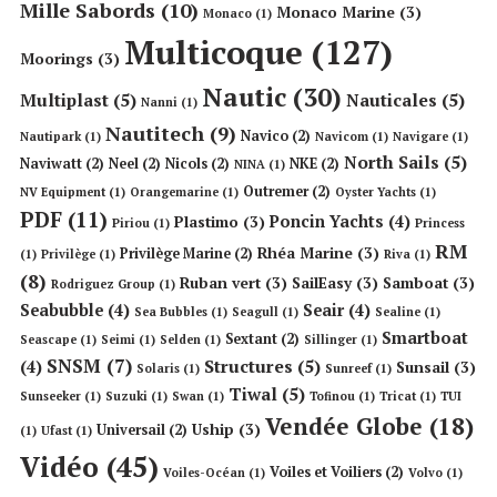
Mille Sabords
(10)
Monaco Marine
(3)
Monaco
(1)
Multicoque
(127)
Moorings
(3)
Nautic
(30)
Multiplast
(5)
Nauticales
(5)
Nanni
(1)
Nautitech
(9)
Navico
(2)
Nautipark
(1)
Navicom
(1)
Navigare
(1)
North Sails
(5)
Naviwatt
(2)
Neel
(2)
Nicols
(2)
NKE
(2)
NINA
(1)
Outremer
(2)
NV Equipment
(1)
Orangemarine
(1)
Oyster Yachts
(1)
PDF
(11)
Poncin Yachts
(4)
Plastimo
(3)
Piriou
(1)
Princess
RM
Rhéa Marine
(3)
Privilège Marine
(2)
(1)
Privilège
(1)
Riva
(1)
(8)
Ruban vert
(3)
SailEasy
(3)
Samboat
(3)
Rodriguez Group
(1)
Seabubble
(4)
Seair
(4)
Sea Bubbles
(1)
Seagull
(1)
Sealine
(1)
Smartboat
Sextant
(2)
Seascape
(1)
Seimi
(1)
Selden
(1)
Sillinger
(1)
SNSM
(7)
Structures
(5)
(4)
Sunsail
(3)
Solaris
(1)
Sunreef
(1)
Tiwal
(5)
Sunseeker
(1)
Suzuki
(1)
Swan
(1)
Tofinou
(1)
Tricat
(1)
TUI
Vendée Globe
(18)
Uship
(3)
Universail
(2)
(1)
Ufast
(1)
Vidéo
(45)
Voiles et Voiliers
(2)
Voiles-Océan
(1)
Volvo
(1)