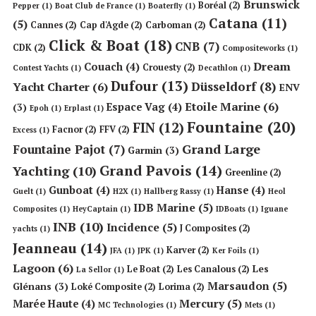
Brunswick
Boréal
(2)
Pepper
(1)
Boat Club de France
(1)
Boaterfly
(1)
Catana
(11)
(5)
Cannes
(2)
Cap d'Agde
(2)
Carboman
(2)
Click & Boat
(18)
CNB
(7)
CDK
(2)
Compositeworks
(1)
Dream
Couach
(4)
Crouesty
(2)
Contest Yachts
(1)
Decathlon
(1)
Dufour
(13)
Düsseldorf
(8)
Yacht Charter
(6)
ENV
Etoile Marine
(6)
Espace Vag
(4)
(3)
Epoh
(1)
Erplast
(1)
Fountaine
(20)
FIN
(12)
Facnor
(2)
FFV
(2)
Excess
(1)
Grand Large
Fountaine Pajot
(7)
Garmin
(3)
Grand Pavois
(14)
Yachting
(10)
Greenline
(2)
Gunboat
(4)
Hanse
(4)
Guelt
(1)
H2X
(1)
Hallberg Rassy
(1)
Heol
IDB Marine
(5)
Composites
(1)
HeyCaptain
(1)
IDBoats
(1)
Iguane
INB
(10)
Incidence
(5)
J Composites
(2)
yachts
(1)
Jeanneau
(14)
Karver
(2)
JFA
(1)
JPK
(1)
Ker Foils
(1)
Lagoon
(6)
Les
Le Boat
(2)
Les Canalous
(2)
La Sellor
(1)
Marsaudon
(5)
Glénans
(3)
Loké Composite
(2)
Lorima
(2)
Mercury
(5)
Marée Haute
(4)
MC Technologies
(1)
Mets
(1)