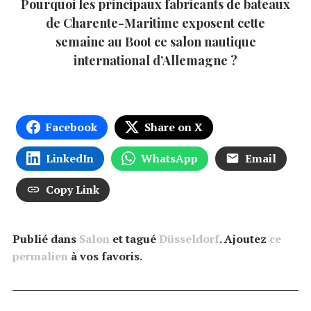
Pourquoi les principaux fabricants de bateaux
de Charente-Maritime exposent cette
semaine au Boot ce salon nautique
international d’Allemagne ?
Facebook
Share on X
LinkedIn
WhatsApp
Email
Copy Link
Publié dans
Salon
et tagué
Düsseldorf
. Ajoutez
ce
permalien
à vos favoris.