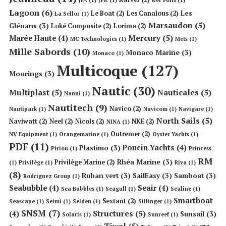
Lagoon
(6)
Les
Le Boat
(2)
Les Canalous
(2)
La Sellor
(1)
Marsaudon
(5)
Glénans
(3)
Loké Composite
(2)
Lorima
(2)
Mercury
(5)
Marée Haute
(4)
MC Technologies
(1)
Mets
(1)
Mille Sabords
(10)
Monaco Marine
(3)
Monaco
(1)
Multicoque
(127)
Moorings
(3)
Nautic
(30)
Multiplast
(5)
Nauticales
(5)
Nanni
(1)
Nautitech
(9)
Navico
(2)
Nautipark
(1)
Navicom
(1)
Navigare
(1)
North Sails
(5)
Naviwatt
(2)
Neel
(2)
Nicols
(2)
NKE
(2)
NINA
(1)
Outremer
(2)
NV Equipment
(1)
Orangemarine
(1)
Oyster Yachts
(1)
PDF
(11)
Poncin Yachts
(4)
Plastimo
(3)
Piriou
(1)
Princess
RM
Rhéa Marine
(3)
Privilège Marine
(2)
(1)
Privilège
(1)
Riva
(1)
(8)
Ruban vert
(3)
SailEasy
(3)
Samboat
(3)
Rodriguez Group
(1)
Seabubble
(4)
Seair
(4)
Sea Bubbles
(1)
Seagull
(1)
Sealine
(1)
Smartboat
Sextant
(2)
Seascape
(1)
Seimi
(1)
Selden
(1)
Sillinger
(1)
SNSM
(7)
Structures
(5)
(4)
Sunsail
(3)
Solaris
(1)
Sunreef
(1)
Tiwal
(5)