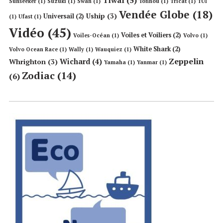
Sunseeker
(1)
Suzuki
(1)
Swan
(1)
Tofinou
(1)
Tricat
(1)
TUI
Vendée Globe
(18)
Uship
(3)
Universail
(2)
(1)
Ufast
(1)
Vidéo
(45)
Voiles et Voiliers
(2)
Voiles-Océan
(1)
Volvo
(1)
White Shark
(2)
Volvo Ocean Race
(1)
Wally
(1)
Wauquiez
(1)
Zeppelin
Wichard
(4)
Whrighton
(3)
Yamaha
(1)
Yanmar
(1)
Zodiac
(14)
(6)