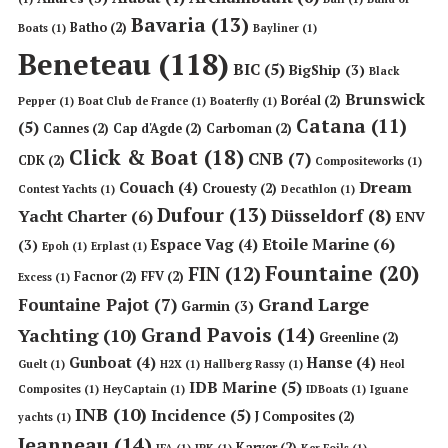
Bavaria
(13)
Batho
(2)
Boats
(1)
Bayliner
(1)
Beneteau
(118)
BIC
(5)
BigShip
(3)
Black
Brunswick
Boréal
(2)
Pepper
(1)
Boat Club de France
(1)
Boaterfly
(1)
Catana
(11)
(5)
Cannes
(2)
Cap d'Agde
(2)
Carboman
(2)
Click & Boat
(18)
CNB
(7)
CDK
(2)
Compositeworks
(1)
Dream
Couach
(4)
Crouesty
(2)
Contest Yachts
(1)
Decathlon
(1)
Dufour
(13)
Düsseldorf
(8)
Yacht Charter
(6)
ENV
Etoile Marine
(6)
Espace Vag
(4)
(3)
Epoh
(1)
Erplast
(1)
Fountaine
(20)
FIN
(12)
Facnor
(2)
FFV
(2)
Excess
(1)
Grand Large
Fountaine Pajot
(7)
Garmin
(3)
Grand Pavois
(14)
Yachting
(10)
Greenline
(2)
Gunboat
(4)
Hanse
(4)
Guelt
(1)
H2X
(1)
Hallberg Rassy
(1)
Heol
IDB Marine
(5)
Composites
(1)
HeyCaptain
(1)
IDBoats
(1)
Iguane
INB
(10)
Incidence
(5)
J Composites
(2)
yachts
(1)
Jeanneau
(14)
Karver
(2)
JFA
(1)
JPK
(1)
Ker Foils
(1)