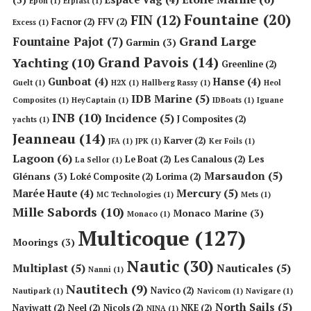
(3)
Epoh
(1)
Erplast
(1)
Fountaine
(20)
FIN
(12)
Facnor
(2)
FFV
(2)
Excess
(1)
Grand Large
Fountaine Pajot
(7)
Garmin
(3)
Grand Pavois
(14)
Yachting
(10)
Greenline
(2)
Gunboat
(4)
Hanse
(4)
Guelt
(1)
H2X
(1)
Hallberg Rassy
(1)
Heol
IDB Marine
(5)
Composites
(1)
HeyCaptain
(1)
IDBoats
(1)
Iguane
INB
(10)
Incidence
(5)
J Composites
(2)
yachts
(1)
Jeanneau
(14)
Karver
(2)
JFA
(1)
JPK
(1)
Ker Foils
(1)
Lagoon
(6)
Les
Le Boat
(2)
Les Canalous
(2)
La Sellor
(1)
Marsaudon
(5)
Glénans
(3)
Loké Composite
(2)
Lorima
(2)
Mercury
(5)
Marée Haute
(4)
MC Technologies
(1)
Mets
(1)
Mille Sabords
(10)
Monaco Marine
(3)
Monaco
(1)
Multicoque
(127)
Moorings
(3)
Nautic
(30)
Multiplast
(5)
Nauticales
(5)
Nanni
(1)
Nautitech
(9)
Navico
(2)
Nautipark
(1)
Navicom
(1)
Navigare
(1)
North Sails
(5)
Naviwatt
(2)
Neel
(2)
Nicols
(2)
NKE
(2)
NINA
(1)