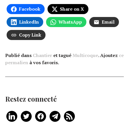
Facebook
Share on X
LinkedIn
WhatsApp
Email
Copy Link
Publié dans
Chantier
et tagué
Multicoque
. Ajoutez
ce
permalien
à vos favoris.
Restez connecté