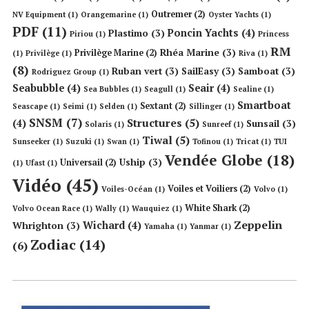
Outremer
(2)
NV Equipment
(1)
Orangemarine
(1)
Oyster Yachts
(1)
PDF
(11)
Poncin Yachts
(4)
Plastimo
(3)
Piriou
(1)
Princess
RM
Rhéa Marine
(3)
Privilège Marine
(2)
(1)
Privilège
(1)
Riva
(1)
(8)
Ruban vert
(3)
SailEasy
(3)
Samboat
(3)
Rodriguez Group
(1)
Seabubble
(4)
Seair
(4)
Sea Bubbles
(1)
Seagull
(1)
Sealine
(1)
Smartboat
Sextant
(2)
Seascape
(1)
Seimi
(1)
Selden
(1)
Sillinger
(1)
SNSM
(7)
Structures
(5)
(4)
Sunsail
(3)
Solaris
(1)
Sunreef
(1)
Tiwal
(5)
Sunseeker
(1)
Suzuki
(1)
Swan
(1)
Tofinou
(1)
Tricat
(1)
TUI
Vendée Globe
(18)
Uship
(3)
Universail
(2)
(1)
Ufast
(1)
Vidéo
(45)
Voiles et Voiliers
(2)
Voiles-Océan
(1)
Volvo
(1)
White Shark
(2)
Volvo Ocean Race
(1)
Wally
(1)
Wauquiez
(1)
Zeppelin
Wichard
(4)
Whrighton
(3)
Yamaha
(1)
Yanmar
(1)
Zodiac
(14)
(6)