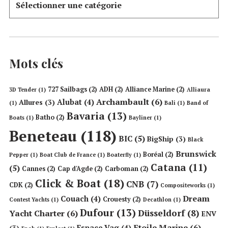
Mots clés
727 Sailbags
(2)
ADH
(2)
Alliance Marine
(2)
3D Tender
(1)
Alliaura
Archambault
(6)
Alubat
(4)
Allures
(3)
(1)
Bali
(1)
Band of
Bavaria
(13)
Batho
(2)
Boats
(1)
Bayliner
(1)
Beneteau
(118)
BIC
(5)
BigShip
(3)
Black
Brunswick
Boréal
(2)
Pepper
(1)
Boat Club de France
(1)
Boaterfly
(1)
Catana
(11)
(5)
Cannes
(2)
Cap d'Agde
(2)
Carboman
(2)
Click & Boat
(18)
CNB
(7)
CDK
(2)
Compositeworks
(1)
Dream
Couach
(4)
Crouesty
(2)
Contest Yachts
(1)
Decathlon
(1)
Dufour
(13)
Düsseldorf
(8)
Yacht Charter
(6)
ENV
Etoile Marine
(6)
Espace Vag
(4)