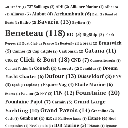
727 Sailbags
(2)
ADH
(2)
Alliance Marine
(2)
3D Tender
(1)
Alliaura
Archambault
(6)
Alubat
(4)
Allures
(3)
(1)
Bali
(1)
Band of
Bavaria
(13)
Batho
(2)
Boats
(1)
Bayliner
(1)
Beneteau
(118)
BIC
(5)
BigShip
(3)
Black
Brunswick
Boréal
(2)
Pepper
(1)
Boat Club de France
(1)
Boaterfly
(1)
Catana
(11)
(5)
Cannes
(2)
Cap d'Agde
(2)
Carboman
(2)
Click & Boat
(18)
CNB
(7)
CDK
(2)
Compositeworks
(1)
Dream
Couach
(4)
Crouesty
(2)
Contest Yachts
(1)
Decathlon
(1)
Dufour
(13)
Düsseldorf
(8)
Yacht Charter
(6)
ENV
Etoile Marine
(6)
Espace Vag
(4)
(3)
Epoh
(1)
Erplast
(1)
Fountaine
(20)
FIN
(12)
Facnor
(2)
FFV
(2)
Excess
(1)
Grand Large
Fountaine Pajot
(7)
Garmin
(3)
Grand Pavois
(14)
Yachting
(10)
Greenline
(2)
Gunboat
(4)
Hanse
(4)
Guelt
(1)
H2X
(1)
Hallberg Rassy
(1)
Heol
IDB Marine
(5)
Composites
(1)
HeyCaptain
(1)
IDBoats
(1)
Iguane