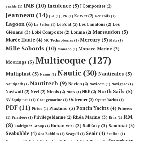
INB
(10)
Incidence
(5)
J Composites
(2)
yachts
(1)
Jeanneau
(14)
Karver
(2)
JFA
(1)
JPK
(1)
Ker Foils
(1)
Lagoon
(6)
Les
Le Boat
(2)
Les Canalous
(2)
La Sellor
(1)
Marsaudon
(5)
Glénans
(3)
Loké Composite
(2)
Lorima
(2)
Mercury
(5)
Marée Haute
(4)
MC Technologies
(1)
Mets
(1)
Mille Sabords
(10)
Monaco Marine
(3)
Monaco
(1)
Multicoque
(127)
Moorings
(3)
Nautic
(30)
Multiplast
(5)
Nauticales
(5)
Nanni
(1)
Nautitech
(9)
Navico
(2)
Nautipark
(1)
Navicom
(1)
Navigare
(1)
North Sails
(5)
Naviwatt
(2)
Neel
(2)
Nicols
(2)
NKE
(2)
NINA
(1)
Outremer
(2)
NV Equipment
(1)
Orangemarine
(1)
Oyster Yachts
(1)
PDF
(11)
Poncin Yachts
(4)
Plastimo
(3)
Piriou
(1)
Princess
RM
Rhéa Marine
(3)
Privilège Marine
(2)
(1)
Privilège
(1)
Riva
(1)
(8)
Ruban vert
(3)
SailEasy
(3)
Samboat
(3)
Rodriguez Group
(1)
Seabubble
(4)
Seair
(4)
Sea Bubbles
(1)
Seagull
(1)
Sealine
(1)