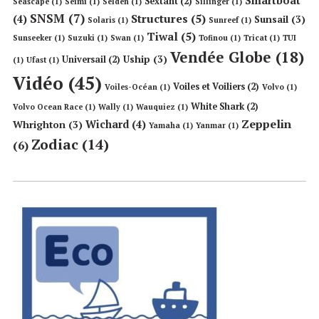
Smartboat
Sextant
(2)
Seascape
(1)
Seimi
(1)
Selden
(1)
Sillinger
(1)
SNSM
(7)
Structures
(5)
(4)
Sunsail
(3)
Solaris
(1)
Sunreef
(1)
Tiwal
(5)
Sunseeker
(1)
Suzuki
(1)
Swan
(1)
Tofinou
(1)
Tricat
(1)
TUI
Vendée Globe
(18)
Uship
(3)
Universail
(2)
(1)
Ufast
(1)
Vidéo
(45)
Voiles et Voiliers
(2)
Voiles-Océan
(1)
Volvo
(1)
White Shark
(2)
Volvo Ocean Race
(1)
Wally
(1)
Wauquiez
(1)
Zeppelin
Wichard
(4)
Whrighton
(3)
Yamaha
(1)
Yanmar
(1)
Zodiac
(14)
(6)