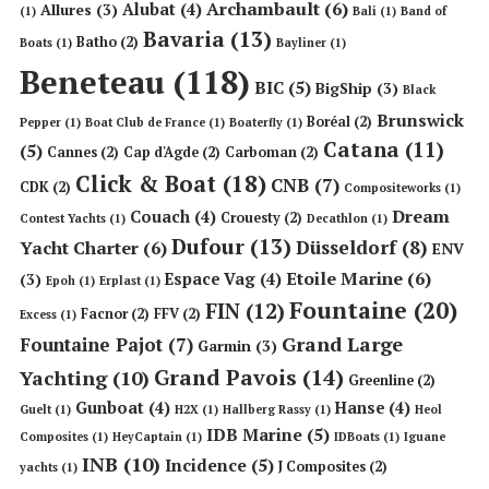
Archambault
(6)
Alubat
(4)
Allures
(3)
(1)
Bali
(1)
Band of
Bavaria
(13)
Batho
(2)
Boats
(1)
Bayliner
(1)
Beneteau
(118)
BIC
(5)
BigShip
(3)
Black
Brunswick
Boréal
(2)
Pepper
(1)
Boat Club de France
(1)
Boaterfly
(1)
Catana
(11)
(5)
Cannes
(2)
Cap d'Agde
(2)
Carboman
(2)
Click & Boat
(18)
CNB
(7)
CDK
(2)
Compositeworks
(1)
Dream
Couach
(4)
Crouesty
(2)
Contest Yachts
(1)
Decathlon
(1)
Dufour
(13)
Düsseldorf
(8)
Yacht Charter
(6)
ENV
Etoile Marine
(6)
Espace Vag
(4)
(3)
Epoh
(1)
Erplast
(1)
Fountaine
(20)
FIN
(12)
Facnor
(2)
FFV
(2)
Excess
(1)
Grand Large
Fountaine Pajot
(7)
Garmin
(3)
Grand Pavois
(14)
Yachting
(10)
Greenline
(2)
Gunboat
(4)
Hanse
(4)
Guelt
(1)
H2X
(1)
Hallberg Rassy
(1)
Heol
IDB Marine
(5)
Composites
(1)
HeyCaptain
(1)
IDBoats
(1)
Iguane
INB
(10)
Incidence
(5)
J Composites
(2)
yachts
(1)