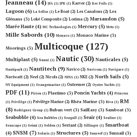
Jeanneau
(14)
Karver
(2)
JFA
(1)
JPK
(1)
Ker Foils
(1)
Lagoon
(6)
Les
Le Boat
(2)
Les Canalous
(2)
La Sellor
(1)
Marsaudon
(5)
Glénans
(3)
Loké Composite
(2)
Lorima
(2)
Mercury
(5)
Marée Haute
(4)
MC Technologies
(1)
Mets
(1)
Mille Sabords
(10)
Monaco Marine
(3)
Monaco
(1)
Multicoque
(127)
Moorings
(3)
Nautic
(30)
Multiplast
(5)
Nauticales
(5)
Nanni
(1)
Nautitech
(9)
Navico
(2)
Nautipark
(1)
Navicom
(1)
Navigare
(1)
North Sails
(5)
Naviwatt
(2)
Neel
(2)
Nicols
(2)
NKE
(2)
NINA
(1)
Outremer
(2)
NV Equipment
(1)
Orangemarine
(1)
Oyster Yachts
(1)
PDF
(11)
Poncin Yachts
(4)
Plastimo
(3)
Piriou
(1)
Princess
RM
Rhéa Marine
(3)
Privilège Marine
(2)
(1)
Privilège
(1)
Riva
(1)
(8)
Ruban vert
(3)
SailEasy
(3)
Samboat
(3)
Rodriguez Group
(1)
Seabubble
(4)
Seair
(4)
Sea Bubbles
(1)
Seagull
(1)
Sealine
(1)
Smartboat
Sextant
(2)
Seascape
(1)
Seimi
(1)
Selden
(1)
Sillinger
(1)
SNSM
(7)
Structures
(5)
(4)
Sunsail
(3)
Solaris
(1)
Sunreef
(1)