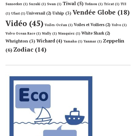
Tiwal
(5)
Sunseeker
(1)
Suzuki
(1)
Swan
(1)
Tofinou
(1)
Tricat
(1)
TUI
Vendée Globe
(18)
Uship
(3)
Universail
(2)
(1)
Ufast
(1)
Vidéo
(45)
Voiles et Voiliers
(2)
Voiles-Océan
(1)
Volvo
(1)
White Shark
(2)
Volvo Ocean Race
(1)
Wally
(1)
Wauquiez
(1)
Zeppelin
Wichard
(4)
Whrighton
(3)
Yamaha
(1)
Yanmar
(1)
Zodiac
(14)
(6)