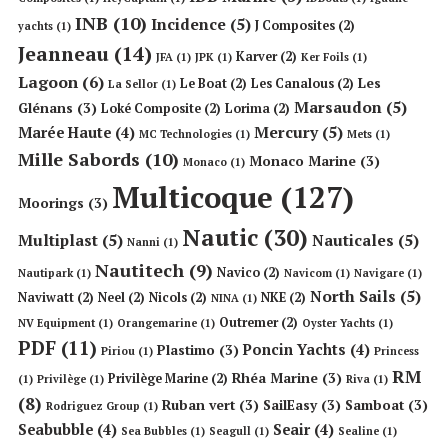
INB
(10)
Incidence
(5)
J Composites
(2)
yachts
(1)
Jeanneau
(14)
Karver
(2)
JFA
(1)
JPK
(1)
Ker Foils
(1)
Lagoon
(6)
Les
Le Boat
(2)
Les Canalous
(2)
La Sellor
(1)
Marsaudon
(5)
Glénans
(3)
Loké Composite
(2)
Lorima
(2)
Mercury
(5)
Marée Haute
(4)
MC Technologies
(1)
Mets
(1)
Mille Sabords
(10)
Monaco Marine
(3)
Monaco
(1)
Multicoque
(127)
Moorings
(3)
Nautic
(30)
Multiplast
(5)
Nauticales
(5)
Nanni
(1)
Nautitech
(9)
Navico
(2)
Nautipark
(1)
Navicom
(1)
Navigare
(1)
North Sails
(5)
Naviwatt
(2)
Neel
(2)
Nicols
(2)
NKE
(2)
NINA
(1)
Outremer
(2)
NV Equipment
(1)
Orangemarine
(1)
Oyster Yachts
(1)
PDF
(11)
Poncin Yachts
(4)
Plastimo
(3)
Piriou
(1)
Princess
RM
Rhéa Marine
(3)
Privilège Marine
(2)
(1)
Privilège
(1)
Riva
(1)
(8)
Ruban vert
(3)
SailEasy
(3)
Samboat
(3)
Rodriguez Group
(1)
Seabubble
(4)
Seair
(4)
Sea Bubbles
(1)
Seagull
(1)
Sealine
(1)