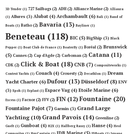
727 Sailbags
(2)
ADH
(2)
Alliance Marine
(2)
3D Tender
(1)
Alliaura
Archambault
(6)
Alubat
(4)
Allures
(3)
(1)
Bali
(1)
Band of
Bavaria
(13)
Batho
(2)
Boats
(1)
Bayliner
(1)
Beneteau
(118)
BIC
(5)
BigShip
(3)
Black
Brunswick
Boréal
(2)
Pepper
(1)
Boat Club de France
(1)
Boaterfly
(1)
Catana
(11)
(5)
Cannes
(2)
Cap d'Agde
(2)
Carboman
(2)
Click & Boat
(18)
CNB
(7)
CDK
(2)
Compositeworks
(1)
Dream
Couach
(4)
Crouesty
(2)
Contest Yachts
(1)
Decathlon
(1)
Dufour
(13)
Düsseldorf
(8)
Yacht Charter
(6)
ENV
Etoile Marine
(6)
Espace Vag
(4)
(3)
Epoh
(1)
Erplast
(1)
Fountaine
(20)
FIN
(12)
Facnor
(2)
FFV
(2)
Excess
(1)
Grand Large
Fountaine Pajot
(7)
Garmin
(3)
Grand Pavois
(14)
Yachting
(10)
Greenline
(2)
Gunboat
(4)
Hanse
(4)
Guelt
(1)
H2X
(1)
Hallberg Rassy
(1)
Heol
IDB Marine
(5)
Composites
(1)
HeyCaptain
(1)
IDBoats
(1)
Iguane