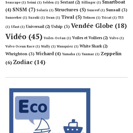
Smartboat
Sextant
(2)
Seascape
(1)
Seimi
(1)
Selden
(1)
Sillinger
(1)
SNSM
(7)
Structures
(5)
(4)
Sunsail
(3)
Solaris
(1)
Sunreef
(1)
Tiwal
(5)
Sunseeker
(1)
Suzuki
(1)
Swan
(1)
Tofinou
(1)
Tricat
(1)
TUI
Vendée Globe
(18)
Uship
(3)
Universail
(2)
(1)
Ufast
(1)
Vidéo
(45)
Voiles et Voiliers
(2)
Voiles-Océan
(1)
Volvo
(1)
White Shark
(2)
Volvo Ocean Race
(1)
Wally
(1)
Wauquiez
(1)
Zeppelin
Wichard
(4)
Whrighton
(3)
Yamaha
(1)
Yanmar
(1)
Zodiac
(14)
(6)