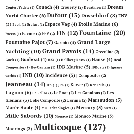
Dream
Couach
(4)
Crouesty
(2)
Contest Yachts
(1)
Decathlon
(1)
Dufour
(13)
Düsseldorf
(8)
Yacht Charter
(6)
ENV
Etoile Marine
(6)
Espace Vag
(4)
(3)
Epoh
(1)
Erplast
(1)
Fountaine
(20)
FIN
(12)
Facnor
(2)
FFV
(2)
Excess
(1)
Grand Large
Fountaine Pajot
(7)
Garmin
(3)
Grand Pavois
(14)
Yachting
(10)
Greenline
(2)
Gunboat
(4)
Hanse
(4)
Guelt
(1)
H2X
(1)
Hallberg Rassy
(1)
Heol
IDB Marine
(5)
Composites
(1)
HeyCaptain
(1)
IDBoats
(1)
Iguane
INB
(10)
Incidence
(5)
J Composites
(2)
yachts
(1)
Jeanneau
(14)
Karver
(2)
JFA
(1)
JPK
(1)
Ker Foils
(1)
Lagoon
(6)
Les
Le Boat
(2)
Les Canalous
(2)
La Sellor
(1)
Marsaudon
(5)
Glénans
(3)
Loké Composite
(2)
Lorima
(2)
Mercury
(5)
Marée Haute
(4)
MC Technologies
(1)
Mets
(1)
Mille Sabords
(10)
Monaco Marine
(3)
Monaco
(1)
Multicoque
(127)
Moorings
(3)