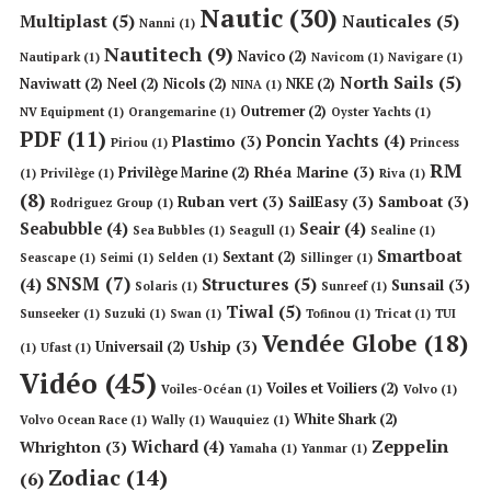
Nautic
(30)
Multiplast
(5)
Nauticales
(5)
Nanni
(1)
Nautitech
(9)
Navico
(2)
Nautipark
(1)
Navicom
(1)
Navigare
(1)
North Sails
(5)
Naviwatt
(2)
Neel
(2)
Nicols
(2)
NKE
(2)
NINA
(1)
Outremer
(2)
NV Equipment
(1)
Orangemarine
(1)
Oyster Yachts
(1)
PDF
(11)
Poncin Yachts
(4)
Plastimo
(3)
Piriou
(1)
Princess
RM
Rhéa Marine
(3)
Privilège Marine
(2)
(1)
Privilège
(1)
Riva
(1)
(8)
Ruban vert
(3)
SailEasy
(3)
Samboat
(3)
Rodriguez Group
(1)
Seabubble
(4)
Seair
(4)
Sea Bubbles
(1)
Seagull
(1)
Sealine
(1)
Smartboat
Sextant
(2)
Seascape
(1)
Seimi
(1)
Selden
(1)
Sillinger
(1)
SNSM
(7)
Structures
(5)
(4)
Sunsail
(3)
Solaris
(1)
Sunreef
(1)
Tiwal
(5)
Sunseeker
(1)
Suzuki
(1)
Swan
(1)
Tofinou
(1)
Tricat
(1)
TUI
Vendée Globe
(18)
Uship
(3)
Universail
(2)
(1)
Ufast
(1)
Vidéo
(45)
Voiles et Voiliers
(2)
Voiles-Océan
(1)
Volvo
(1)
White Shark
(2)
Volvo Ocean Race
(1)
Wally
(1)
Wauquiez
(1)
Zeppelin
Wichard
(4)
Whrighton
(3)
Yamaha
(1)
Yanmar
(1)
Zodiac
(14)
(6)