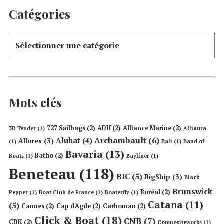
Catégories
Mots clés
727 Sailbags
(2)
ADH
(2)
Alliance Marine
(2)
3D Tender
(1)
Alliaura
Archambault
(6)
Alubat
(4)
Allures
(3)
(1)
Bali
(1)
Band of
Bavaria
(13)
Batho
(2)
Boats
(1)
Bayliner
(1)
Beneteau
(118)
BIC
(5)
BigShip
(3)
Black
Brunswick
Boréal
(2)
Pepper
(1)
Boat Club de France
(1)
Boaterfly
(1)
Catana
(11)
(5)
Cannes
(2)
Cap d'Agde
(2)
Carboman
(2)
Click & Boat
(18)
CNB
(7)
CDK
(2)
Compositeworks
(1)