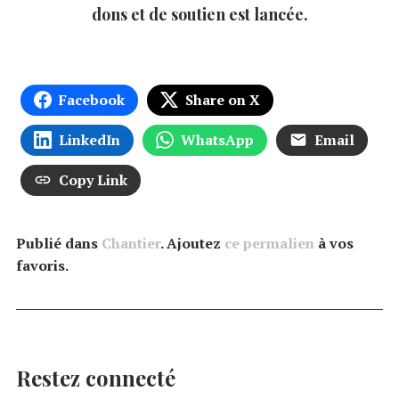
dons et de soutien est lancée.
Facebook
Share on X
LinkedIn
WhatsApp
Email
Copy Link
Publié dans
Chantier
. Ajoutez
ce permalien
à vos
favoris.
Restez connecté