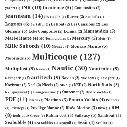
INB
(10)
Incidence
(5)
J Composites
(2)
yachts
(1)
Jeanneau
(14)
Karver
(2)
JFA
(1)
JPK
(1)
Ker Foils
(1)
Lagoon
(6)
Les
Le Boat
(2)
Les Canalous
(2)
La Sellor
(1)
Marsaudon
(5)
Glénans
(3)
Loké Composite
(2)
Lorima
(2)
Mercury
(5)
Marée Haute
(4)
MC Technologies
(1)
Mets
(1)
Mille Sabords
(10)
Monaco Marine
(3)
Monaco
(1)
Multicoque
(127)
Moorings
(3)
Nautic
(30)
Multiplast
(5)
Nauticales
(5)
Nanni
(1)
Nautitech
(9)
Navico
(2)
Nautipark
(1)
Navicom
(1)
Navigare
(1)
North Sails
(5)
Naviwatt
(2)
Neel
(2)
Nicols
(2)
NKE
(2)
NINA
(1)
Outremer
(2)
NV Equipment
(1)
Orangemarine
(1)
Oyster Yachts
(1)
PDF
(11)
Poncin Yachts
(4)
Plastimo
(3)
Piriou
(1)
Princess
RM
Rhéa Marine
(3)
Privilège Marine
(2)
(1)
Privilège
(1)
Riva
(1)
(8)
Ruban vert
(3)
SailEasy
(3)
Samboat
(3)
Rodriguez Group
(1)
Seabubble
(4)
Seair
(4)
Sea Bubbles
(1)
Seagull
(1)
Sealine
(1)