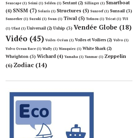
Smartboat
Sextant
(2)
Seascape
(1)
Seimi
(1)
Selden
(1)
Sillinger
(1)
SNSM
(7)
Structures
(5)
(4)
Sunsail
(3)
Solaris
(1)
Sunreef
(1)
Tiwal
(5)
Sunseeker
(1)
Suzuki
(1)
Swan
(1)
Tofinou
(1)
Tricat
(1)
TUI
Vendée Globe
(18)
Uship
(3)
Universail
(2)
(1)
Ufast
(1)
Vidéo
(45)
Voiles et Voiliers
(2)
Voiles-Océan
(1)
Volvo
(1)
White Shark
(2)
Volvo Ocean Race
(1)
Wally
(1)
Wauquiez
(1)
Zeppelin
Wichard
(4)
Whrighton
(3)
Yamaha
(1)
Yanmar
(1)
Zodiac
(14)
(6)