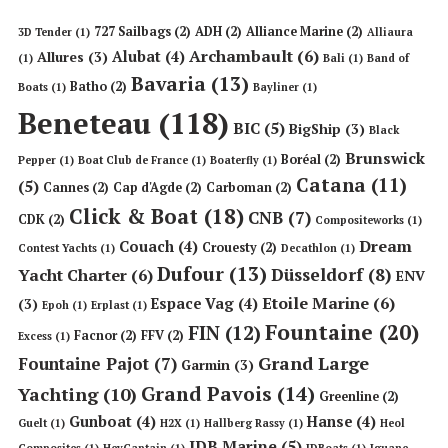
727 Sailbags
(2)
ADH
(2)
Alliance Marine
(2)
3D Tender
(1)
Alliaura
Archambault
(6)
Alubat
(4)
Allures
(3)
(1)
Bali
(1)
Band of
Bavaria
(13)
Batho
(2)
Boats
(1)
Bayliner
(1)
Beneteau
(118)
BIC
(5)
BigShip
(3)
Black
Brunswick
Boréal
(2)
Pepper
(1)
Boat Club de France
(1)
Boaterfly
(1)
Catana
(11)
(5)
Cannes
(2)
Cap d'Agde
(2)
Carboman
(2)
Click & Boat
(18)
CNB
(7)
CDK
(2)
Compositeworks
(1)
Dream
Couach
(4)
Crouesty
(2)
Contest Yachts
(1)
Decathlon
(1)
Dufour
(13)
Düsseldorf
(8)
Yacht Charter
(6)
ENV
Etoile Marine
(6)
Espace Vag
(4)
(3)
Epoh
(1)
Erplast
(1)
Fountaine
(20)
FIN
(12)
Facnor
(2)
FFV
(2)
Excess
(1)
Grand Large
Fountaine Pajot
(7)
Garmin
(3)
Grand Pavois
(14)
Yachting
(10)
Greenline
(2)
Gunboat
(4)
Hanse
(4)
Guelt
(1)
H2X
(1)
Hallberg Rassy
(1)
Heol
IDB Marine
(5)
Composites
(1)
HeyCaptain
(1)
IDBoats
(1)
Iguane