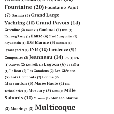
Fountaine
(20)
Fountaine Pajot
Grand Large
(7)
Garmin
(3)
Grand Pavois
(14)
Yachting
(10)
Gunboat
(4)
Greenline
(2)
Guelt
(1)
H2X
(1)
Hanse
(4)
Hallberg Rassy
(1)
Heol Composites
(1)
IDB Marine
(5)
HeyCaptain
(1)
IDBoats
(1)
INB
(10)
Incidence
(5)
J
Iguane yachts
(1)
Jeanneau
(14)
Composites
(2)
JFA
(1)
JPK
Lagoon
(6)
Karver
(2)
(1)
Ker Foils
(1)
La Sellor
Les Glénans
Le Boat
(2)
Les Canalous
(2)
(1)
(3)
Loké Composite
(2)
Lorima
(2)
Marsaudon
(5)
Marée Haute
(4)
MC
Mille
Mercury
(5)
Technologies
(1)
Mets
(1)
Sabords
(10)
Monaco Marine
Monaco
(1)
Multicoque
(3)
Moorings
(3)