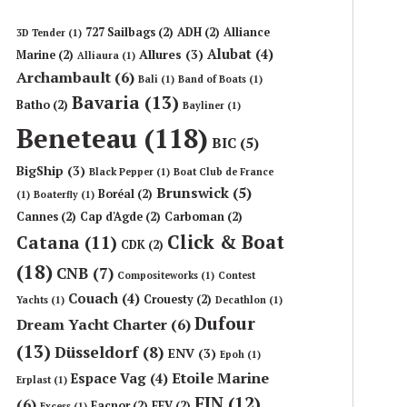
727 Sailbags
(2)
ADH
(2)
Alliance
3D Tender
(1)
Alubat
(4)
Allures
(3)
Marine
(2)
Alliaura
(1)
Archambault
(6)
Bali
(1)
Band of Boats
(1)
Bavaria
(13)
Batho
(2)
Bayliner
(1)
Beneteau
(118)
BIC
(5)
BigShip
(3)
Black Pepper
(1)
Boat Club de France
Brunswick
(5)
Boréal
(2)
(1)
Boaterfly
(1)
Cannes
(2)
Cap d'Agde
(2)
Carboman
(2)
Click & Boat
Catana
(11)
CDK
(2)
(18)
CNB
(7)
Compositeworks
(1)
Contest
Couach
(4)
Crouesty
(2)
Yachts
(1)
Decathlon
(1)
Dufour
Dream Yacht Charter
(6)
(13)
Düsseldorf
(8)
ENV
(3)
Epoh
(1)
Etoile Marine
Espace Vag
(4)
Erplast
(1)
FIN
(12)
(6)
Facnor
(2)
FFV
(2)
Excess
(1)