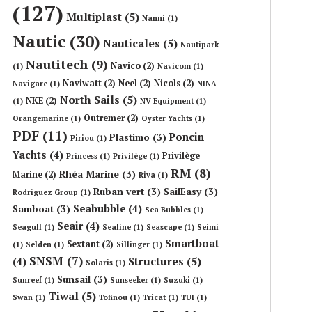
(127)
Multiplast
(5)
Nanni
(1)
Nautic
(30)
Nauticales
(5)
Nautipark
Nautitech
(9)
Navico
(2)
(1)
Navicom
(1)
Naviwatt
(2)
Neel
(2)
Nicols
(2)
Navigare
(1)
NINA
North Sails
(5)
NKE
(2)
(1)
NV Equipment
(1)
Outremer
(2)
Orangemarine
(1)
Oyster Yachts
(1)
PDF
(11)
Poncin
Plastimo
(3)
Piriou
(1)
Yachts
(4)
Privilège
Princess
(1)
Privilège
(1)
RM
(8)
Rhéa Marine
(3)
Marine
(2)
Riva
(1)
Ruban vert
(3)
SailEasy
(3)
Rodriguez Group
(1)
Seabubble
(4)
Samboat
(3)
Sea Bubbles
(1)
Seair
(4)
Seagull
(1)
Sealine
(1)
Seascape
(1)
Seimi
Smartboat
Sextant
(2)
(1)
Selden
(1)
Sillinger
(1)
SNSM
(7)
Structures
(5)
(4)
Solaris
(1)
Sunsail
(3)
Sunreef
(1)
Sunseeker
(1)
Suzuki
(1)
Tiwal
(5)
Swan
(1)
Tofinou
(1)
Tricat
(1)
TUI
(1)