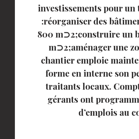
investissements pour un t
:réorganiser des bâtimen
800 m⊃2;construire un b
m⊃2;aménager une zon
chantier emploie mainten
forme en interne son pe
traitants locaux. Compt
gérants ont programmé
d’emplois au co