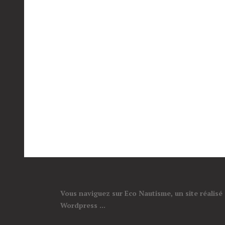
Vous naviguez sur Eco Nautisme, un site réalisé
Wordpress ...