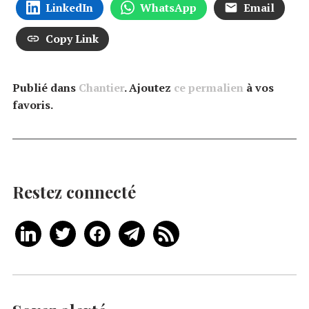
LinkedIn
WhatsApp
Email
Copy Link
Publié dans
Chantier
. Ajoutez
ce permalien
à vos
favoris.
Restez connecté