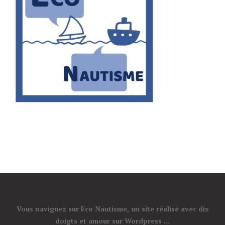
Vous naviguez sur Eco Nautisme, un site réalisé avec dix
doigts et amour sur Wordpress ...