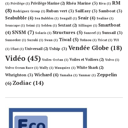
RM
Rhéa Marine
(3)
Privilège Marine
(2)
(1)
Privilège
(1)
Riva
(1)
(8)
Ruban vert
(3)
SailEasy
(3)
Samboat
(3)
Rodriguez Group
(1)
Seabubble
(4)
Seair
(4)
Sea Bubbles
(1)
Seagull
(1)
Sealine
(1)
Smartboat
Sextant
(2)
Seascape
(1)
Seimi
(1)
Selden
(1)
Sillinger
(1)
SNSM
(7)
Structures
(5)
(4)
Sunsail
(3)
Solaris
(1)
Sunreef
(1)
Tiwal
(5)
Sunseeker
(1)
Suzuki
(1)
Swan
(1)
Tofinou
(1)
Tricat
(1)
TUI
Vendée Globe
(18)
Uship
(3)
Universail
(2)
(1)
Ufast
(1)
Vidéo
(45)
Voiles et Voiliers
(2)
Voiles-Océan
(1)
Volvo
(1)
White Shark
(2)
Volvo Ocean Race
(1)
Wally
(1)
Wauquiez
(1)
Zeppelin
Wichard
(4)
Whrighton
(3)
Yamaha
(1)
Yanmar
(1)
Zodiac
(14)
(6)