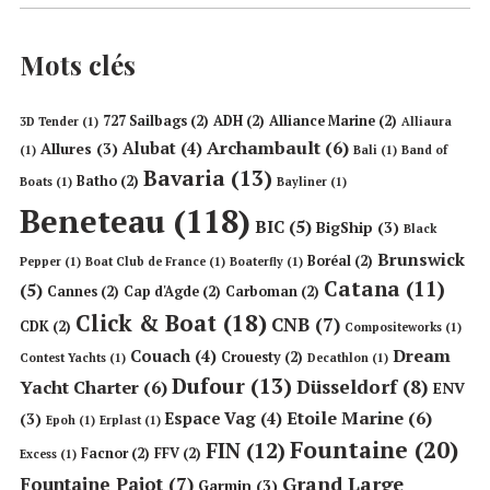
Mots clés
727 Sailbags
(2)
ADH
(2)
Alliance Marine
(2)
3D Tender
(1)
Alliaura
Archambault
(6)
Alubat
(4)
Allures
(3)
(1)
Bali
(1)
Band of
Bavaria
(13)
Batho
(2)
Boats
(1)
Bayliner
(1)
Beneteau
(118)
BIC
(5)
BigShip
(3)
Black
Brunswick
Boréal
(2)
Pepper
(1)
Boat Club de France
(1)
Boaterfly
(1)
Catana
(11)
(5)
Cannes
(2)
Cap d'Agde
(2)
Carboman
(2)
Click & Boat
(18)
CNB
(7)
CDK
(2)
Compositeworks
(1)
Dream
Couach
(4)
Crouesty
(2)
Contest Yachts
(1)
Decathlon
(1)
Dufour
(13)
Düsseldorf
(8)
Yacht Charter
(6)
ENV
Etoile Marine
(6)
Espace Vag
(4)
(3)
Epoh
(1)
Erplast
(1)
Fountaine
(20)
FIN
(12)
Facnor
(2)
FFV
(2)
Excess
(1)
Grand Large
Fountaine Pajot
(7)
Garmin
(3)