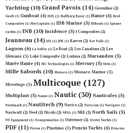
Grand Pavois
(14)
Yachting
(10)
Greenline
(2)
Gunboat
(4)
Hanse
(4)
Guelt
(1)
H2X
(1)
Hallberg Rassy
(1)
Heol
IDB Marine
(5)
Composites
(1)
HeyCaptain
(1)
IDBoats
(1)
Iguane
INB
(10)
Incidence
(5)
J Composites
(2)
yachts
(1)
Jeanneau
(14)
Karver
(2)
JFA
(1)
JPK
(1)
Ker Foils
(1)
Lagoon
(6)
Les
Le Boat
(2)
Les Canalous
(2)
La Sellor
(1)
Marsaudon
(5)
Glénans
(3)
Loké Composite
(2)
Lorima
(2)
Mercury
(5)
Marée Haute
(4)
MC Technologies
(1)
Mets
(1)
Mille Sabords
(10)
Monaco Marine
(3)
Monaco
(1)
Multicoque
(127)
Moorings
(3)
Nautic
(30)
Multiplast
(5)
Nauticales
(5)
Nanni
(1)
Nautitech
(9)
Navico
(2)
Nautipark
(1)
Navicom
(1)
Navigare
(1)
North Sails
(5)
Naviwatt
(2)
Neel
(2)
Nicols
(2)
NKE
(2)
NINA
(1)
Outremer
(2)
NV Equipment
(1)
Orangemarine
(1)
Oyster Yachts
(1)
PDF
(11)
Poncin Yachts
(4)
Plastimo
(3)
Piriou
(1)
Princess