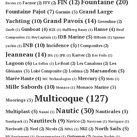
Fountaine
(20)
FIN
(12)
Facnor
(2)
FFV
(2)
Excess
(1)
Grand Large
Fountaine Pajot
(7)
Garmin
(3)
Grand Pavois
(14)
Yachting
(10)
Greenline
(2)
Gunboat
(4)
Hanse
(4)
Guelt
(1)
H2X
(1)
Hallberg Rassy
(1)
Heol
IDB Marine
(5)
Composites
(1)
HeyCaptain
(1)
IDBoats
(1)
Iguane
INB
(10)
Incidence
(5)
J Composites
(2)
yachts
(1)
Jeanneau
(14)
Karver
(2)
JFA
(1)
JPK
(1)
Ker Foils
(1)
Lagoon
(6)
Les
Le Boat
(2)
Les Canalous
(2)
La Sellor
(1)
Marsaudon
(5)
Glénans
(3)
Loké Composite
(2)
Lorima
(2)
Mercury
(5)
Marée Haute
(4)
MC Technologies
(1)
Mets
(1)
Mille Sabords
(10)
Monaco Marine
(3)
Monaco
(1)
Multicoque
(127)
Moorings
(3)
Nautic
(30)
Multiplast
(5)
Nauticales
(5)
Nanni
(1)
Nautitech
(9)
Navico
(2)
Nautipark
(1)
Navicom
(1)
Navigare
(1)
North Sails
(5)
Naviwatt
(2)
Neel
(2)
Nicols
(2)
NKE
(2)
NINA
(1)
Outremer
(2)
NV Equipment
(1)
Orangemarine
(1)
Oyster Yachts
(1)