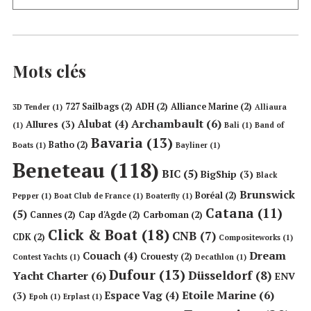
Mots clés
727 Sailbags
(2)
ADH
(2)
Alliance Marine
(2)
3D Tender
(1)
Alliaura
Archambault
(6)
Alubat
(4)
Allures
(3)
(1)
Bali
(1)
Band of
Bavaria
(13)
Batho
(2)
Boats
(1)
Bayliner
(1)
Beneteau
(118)
BIC
(5)
BigShip
(3)
Black
Brunswick
Boréal
(2)
Pepper
(1)
Boat Club de France
(1)
Boaterfly
(1)
Catana
(11)
(5)
Cannes
(2)
Cap d'Agde
(2)
Carboman
(2)
Click & Boat
(18)
CNB
(7)
CDK
(2)
Compositeworks
(1)
Dream
Couach
(4)
Crouesty
(2)
Contest Yachts
(1)
Decathlon
(1)
Dufour
(13)
Düsseldorf
(8)
Yacht Charter
(6)
ENV
Etoile Marine
(6)
Espace Vag
(4)
(3)
Epoh
(1)
Erplast
(1)