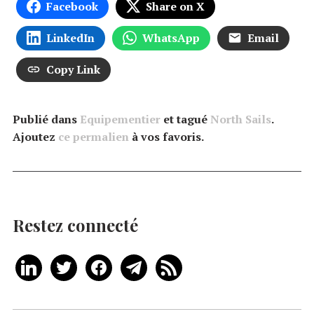
Facebook
Share on X
LinkedIn
WhatsApp
Email
Copy Link
Publié dans
Equipementier
et tagué
North Sails
.
Ajoutez
ce permalien
à vos favoris.
Restez connecté