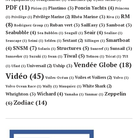
PDF
(11)
Poncin Yachts
(4)
Plastimo
(3)
Piriou
(1)
Princess
RM
Rhéa Marine
(3)
Privilège Marine
(2)
(1)
Privilège
(1)
Riva
(1)
(8)
Ruban vert
(3)
SailEasy
(3)
Samboat
(3)
Rodriguez Group
(1)
Seabubble
(4)
Seair
(4)
Sea Bubbles
(1)
Seagull
(1)
Sealine
(1)
Smartboat
Sextant
(2)
Seascape
(1)
Seimi
(1)
Selden
(1)
Sillinger
(1)
SNSM
(7)
Structures
(5)
(4)
Sunsail
(3)
Solaris
(1)
Sunreef
(1)
Tiwal
(5)
Sunseeker
(1)
Suzuki
(1)
Swan
(1)
Tofinou
(1)
Tricat
(1)
TUI
Vendée Globe
(18)
Uship
(3)
Universail
(2)
(1)
Ufast
(1)
Vidéo
(45)
Voiles et Voiliers
(2)
Voiles-Océan
(1)
Volvo
(1)
White Shark
(2)
Volvo Ocean Race
(1)
Wally
(1)
Wauquiez
(1)
Zeppelin
Wichard
(4)
Whrighton
(3)
Yamaha
(1)
Yanmar
(1)
Zodiac
(14)
(6)