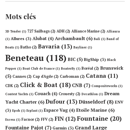
Mots clés
727 Sailbags
(2)
ADH
(2)
Alliance Marine
(2)
3D Tender
(1)
Alliaura
Archambault
(6)
Alubat
(4)
Allures
(3)
(1)
Bali
(1)
Band of
Bavaria
(13)
Batho
(2)
Boats
(1)
Bayliner
(1)
Beneteau
(118)
BIC
(5)
BigShip
(3)
Black
Brunswick
Boréal
(2)
Pepper
(1)
Boat Club de France
(1)
Boaterfly
(1)
Catana
(11)
(5)
Cannes
(2)
Cap d'Agde
(2)
Carboman
(2)
Click & Boat
(18)
CNB
(7)
CDK
(2)
Compositeworks
(1)
Dream
Couach
(4)
Crouesty
(2)
Contest Yachts
(1)
Decathlon
(1)
Dufour
(13)
Düsseldorf
(8)
Yacht Charter
(6)
ENV
Etoile Marine
(6)
Espace Vag
(4)
(3)
Epoh
(1)
Erplast
(1)
Fountaine
(20)
FIN
(12)
Facnor
(2)
FFV
(2)
Excess
(1)
Grand Large
Fountaine Pajot
(7)
Garmin
(3)