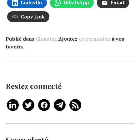
LinkedIn
WhatsApp
Email
Copy Link
Publié dans
Chantier
. Ajoutez
ce permalien
à vos
favoris.
Restez connecté
Soyez alerté