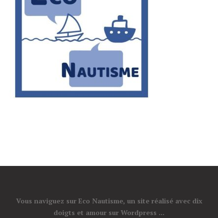
Vous naviguez sur Eco Nautisme, un site réalisé avec dix
doigts et amour sur Wordpress ...