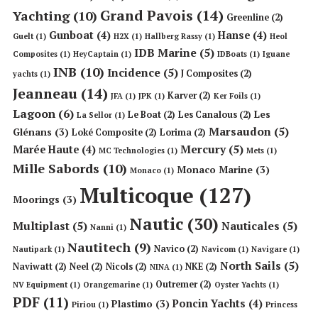
Grand Pavois
(14)
Yachting
(10)
Greenline
(2)
Gunboat
(4)
Hanse
(4)
Guelt
(1)
H2X
(1)
Hallberg Rassy
(1)
Heol
IDB Marine
(5)
Composites
(1)
HeyCaptain
(1)
IDBoats
(1)
Iguane
INB
(10)
Incidence
(5)
J Composites
(2)
yachts
(1)
Jeanneau
(14)
Karver
(2)
JFA
(1)
JPK
(1)
Ker Foils
(1)
Lagoon
(6)
Les
Le Boat
(2)
Les Canalous
(2)
La Sellor
(1)
Marsaudon
(5)
Glénans
(3)
Loké Composite
(2)
Lorima
(2)
Mercury
(5)
Marée Haute
(4)
MC Technologies
(1)
Mets
(1)
Mille Sabords
(10)
Monaco Marine
(3)
Monaco
(1)
Multicoque
(127)
Moorings
(3)
Nautic
(30)
Multiplast
(5)
Nauticales
(5)
Nanni
(1)
Nautitech
(9)
Navico
(2)
Nautipark
(1)
Navicom
(1)
Navigare
(1)
North Sails
(5)
Naviwatt
(2)
Neel
(2)
Nicols
(2)
NKE
(2)
NINA
(1)
Outremer
(2)
NV Equipment
(1)
Orangemarine
(1)
Oyster Yachts
(1)
PDF
(11)
Poncin Yachts
(4)
Plastimo
(3)
Piriou
(1)
Princess