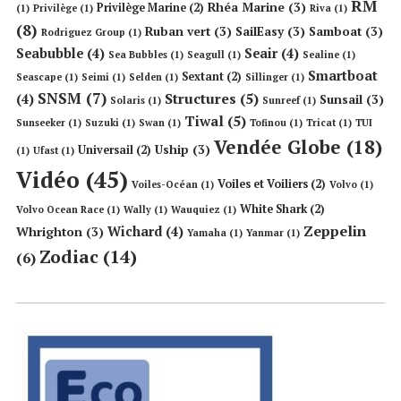
RM
Rhéa Marine
(3)
Privilège Marine
(2)
(1)
Privilège
(1)
Riva
(1)
(8)
Ruban vert
(3)
SailEasy
(3)
Samboat
(3)
Rodriguez Group
(1)
Seabubble
(4)
Seair
(4)
Sea Bubbles
(1)
Seagull
(1)
Sealine
(1)
Smartboat
Sextant
(2)
Seascape
(1)
Seimi
(1)
Selden
(1)
Sillinger
(1)
SNSM
(7)
Structures
(5)
(4)
Sunsail
(3)
Solaris
(1)
Sunreef
(1)
Tiwal
(5)
Sunseeker
(1)
Suzuki
(1)
Swan
(1)
Tofinou
(1)
Tricat
(1)
TUI
Vendée Globe
(18)
Uship
(3)
Universail
(2)
(1)
Ufast
(1)
Vidéo
(45)
Voiles et Voiliers
(2)
Voiles-Océan
(1)
Volvo
(1)
White Shark
(2)
Volvo Ocean Race
(1)
Wally
(1)
Wauquiez
(1)
Zeppelin
Wichard
(4)
Whrighton
(3)
Yamaha
(1)
Yanmar
(1)
Zodiac
(14)
(6)