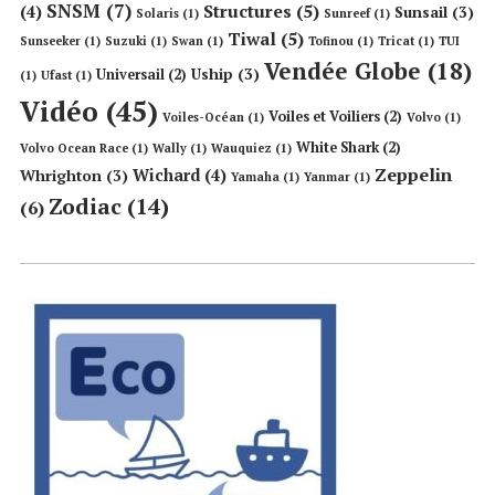
SNSM
(7)
Structures
(5)
(4)
Sunsail
(3)
Solaris
(1)
Sunreef
(1)
Tiwal
(5)
Sunseeker
(1)
Suzuki
(1)
Swan
(1)
Tofinou
(1)
Tricat
(1)
TUI
Vendée Globe
(18)
Uship
(3)
Universail
(2)
(1)
Ufast
(1)
Vidéo
(45)
Voiles et Voiliers
(2)
Voiles-Océan
(1)
Volvo
(1)
White Shark
(2)
Volvo Ocean Race
(1)
Wally
(1)
Wauquiez
(1)
Zeppelin
Wichard
(4)
Whrighton
(3)
Yamaha
(1)
Yanmar
(1)
Zodiac
(14)
(6)