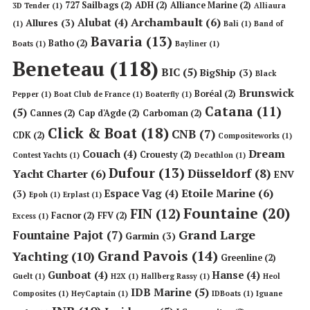
727 Sailbags
(2)
ADH
(2)
Alliance Marine
(2)
3D Tender
(1)
Alliaura
Archambault
(6)
Alubat
(4)
Allures
(3)
(1)
Bali
(1)
Band of
Bavaria
(13)
Batho
(2)
Boats
(1)
Bayliner
(1)
Beneteau
(118)
BIC
(5)
BigShip
(3)
Black
Brunswick
Boréal
(2)
Pepper
(1)
Boat Club de France
(1)
Boaterfly
(1)
Catana
(11)
(5)
Cannes
(2)
Cap d'Agde
(2)
Carboman
(2)
Click & Boat
(18)
CNB
(7)
CDK
(2)
Compositeworks
(1)
Dream
Couach
(4)
Crouesty
(2)
Contest Yachts
(1)
Decathlon
(1)
Dufour
(13)
Düsseldorf
(8)
Yacht Charter
(6)
ENV
Etoile Marine
(6)
Espace Vag
(4)
(3)
Epoh
(1)
Erplast
(1)
Fountaine
(20)
FIN
(12)
Facnor
(2)
FFV
(2)
Excess
(1)
Grand Large
Fountaine Pajot
(7)
Garmin
(3)
Grand Pavois
(14)
Yachting
(10)
Greenline
(2)
Gunboat
(4)
Hanse
(4)
Guelt
(1)
H2X
(1)
Hallberg Rassy
(1)
Heol
IDB Marine
(5)
Composites
(1)
HeyCaptain
(1)
IDBoats
(1)
Iguane