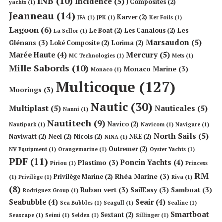
INB
(10)
Incidence
(5)
J Composites
(2)
yachts
(1)
Jeanneau
(14)
Karver
(2)
JFA
(1)
JPK
(1)
Ker Foils
(1)
Lagoon
(6)
Les
Le Boat
(2)
Les Canalous
(2)
La Sellor
(1)
Marsaudon
(5)
Glénans
(3)
Loké Composite
(2)
Lorima
(2)
Mercury
(5)
Marée Haute
(4)
MC Technologies
(1)
Mets
(1)
Mille Sabords
(10)
Monaco Marine
(3)
Monaco
(1)
Multicoque
(127)
Moorings
(3)
Nautic
(30)
Multiplast
(5)
Nauticales
(5)
Nanni
(1)
Nautitech
(9)
Navico
(2)
Nautipark
(1)
Navicom
(1)
Navigare
(1)
North Sails
(5)
Naviwatt
(2)
Neel
(2)
Nicols
(2)
NKE
(2)
NINA
(1)
Outremer
(2)
NV Equipment
(1)
Orangemarine
(1)
Oyster Yachts
(1)
PDF
(11)
Poncin Yachts
(4)
Plastimo
(3)
Piriou
(1)
Princess
RM
Rhéa Marine
(3)
Privilège Marine
(2)
(1)
Privilège
(1)
Riva
(1)
(8)
Ruban vert
(3)
SailEasy
(3)
Samboat
(3)
Rodriguez Group
(1)
Seabubble
(4)
Seair
(4)
Sea Bubbles
(1)
Seagull
(1)
Sealine
(1)
Smartboat
Sextant
(2)
Seascape
(1)
Seimi
(1)
Selden
(1)
Sillinger
(1)