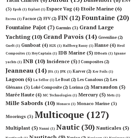
ENV
Etoile Marine
(6)
Espace Vag
(4)
(3)
Epoh
(1)
Erplast
(1)
Fountaine
(20)
FIN
(12)
Facnor
(2)
FFV
(2)
Excess
(1)
Grand Large
Fountaine Pajot
(7)
Garmin
(3)
Grand Pavois
(14)
Yachting
(10)
Greenline
(2)
Gunboat
(4)
Hanse
(4)
Guelt
(1)
H2X
(1)
Hallberg Rassy
(1)
Heol
IDB Marine
(5)
Composites
(1)
HeyCaptain
(1)
IDBoats
(1)
Iguane
INB
(10)
Incidence
(5)
J Composites
(2)
yachts
(1)
Jeanneau
(14)
Karver
(2)
JFA
(1)
JPK
(1)
Ker Foils
(1)
Lagoon
(6)
Les
Le Boat
(2)
Les Canalous
(2)
La Sellor
(1)
Marsaudon
(5)
Glénans
(3)
Loké Composite
(2)
Lorima
(2)
Mercury
(5)
Marée Haute
(4)
MC Technologies
(1)
Mets
(1)
Mille Sabords
(10)
Monaco Marine
(3)
Monaco
(1)
Multicoque
(127)
Moorings
(3)
Nautic
(30)
Multiplast
(5)
Nauticales
(5)
Nanni
(1)
Nautitech
(9)
Navico
(2)
Nautipark
(1)
Navicom
(1)
Navigare
(1)