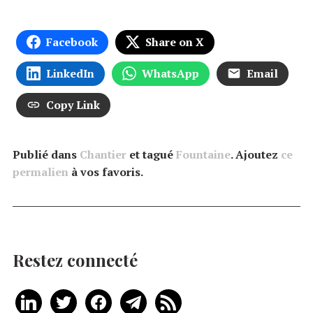
Facebook
Share on X
LinkedIn
WhatsApp
Email
Copy Link
Publié dans
Chantier
et tagué
Fountaine
. Ajoutez
ce
permalien
à vos favoris.
Restez connecté