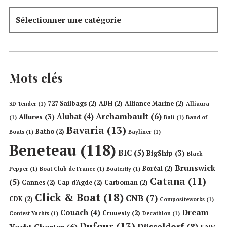
Mots clés
727 Sailbags
(2)
ADH
(2)
Alliance Marine
(2)
3D Tender
(1)
Alliaura
Archambault
(6)
Alubat
(4)
Allures
(3)
(1)
Bali
(1)
Band of
Bavaria
(13)
Batho
(2)
Boats
(1)
Bayliner
(1)
Beneteau
(118)
BIC
(5)
BigShip
(3)
Black
Brunswick
Boréal
(2)
Pepper
(1)
Boat Club de France
(1)
Boaterfly
(1)
Catana
(11)
(5)
Cannes
(2)
Cap d'Agde
(2)
Carboman
(2)
Click & Boat
(18)
CNB
(7)
CDK
(2)
Compositeworks
(1)
Dream
Couach
(4)
Crouesty
(2)
Contest Yachts
(1)
Decathlon
(1)
Dufour
(13)
Düsseldorf
(8)
Yacht Charter
(6)