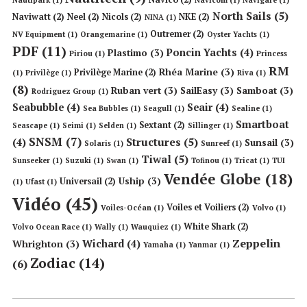
North Sails
(5)
Naviwatt
(2)
Neel
(2)
Nicols
(2)
NKE
(2)
NINA
(1)
Outremer
(2)
NV Equipment
(1)
Orangemarine
(1)
Oyster Yachts
(1)
PDF
(11)
Poncin Yachts
(4)
Plastimo
(3)
Piriou
(1)
Princess
RM
Rhéa Marine
(3)
Privilège Marine
(2)
(1)
Privilège
(1)
Riva
(1)
(8)
Ruban vert
(3)
SailEasy
(3)
Samboat
(3)
Rodriguez Group
(1)
Seabubble
(4)
Seair
(4)
Sea Bubbles
(1)
Seagull
(1)
Sealine
(1)
Smartboat
Sextant
(2)
Seascape
(1)
Seimi
(1)
Selden
(1)
Sillinger
(1)
SNSM
(7)
Structures
(5)
(4)
Sunsail
(3)
Solaris
(1)
Sunreef
(1)
Tiwal
(5)
Sunseeker
(1)
Suzuki
(1)
Swan
(1)
Tofinou
(1)
Tricat
(1)
TUI
Vendée Globe
(18)
Uship
(3)
Universail
(2)
(1)
Ufast
(1)
Vidéo
(45)
Voiles et Voiliers
(2)
Voiles-Océan
(1)
Volvo
(1)
White Shark
(2)
Volvo Ocean Race
(1)
Wally
(1)
Wauquiez
(1)
Zeppelin
Wichard
(4)
Whrighton
(3)
Yamaha
(1)
Yanmar
(1)
Zodiac
(14)
(6)